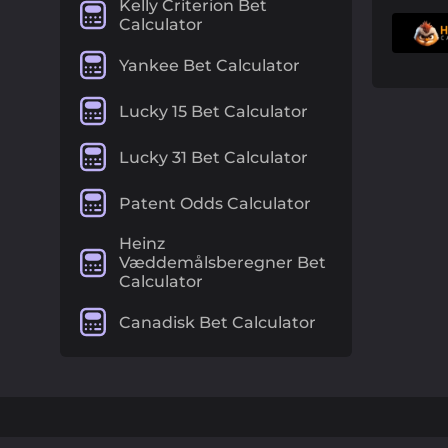
Kelly Criterion Bet
Calculator
Yankee Bet Calculator
Lucky 15 Bet Calculator
Lucky 31 Bet Calculator
Patent Odds Calculator
Heinz
Væddemålsberegner Bet
Calculator
Canadisk Bet Calculator