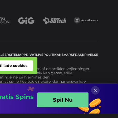
ELSER
SITEMAP
PRIVATLIVSPOLITIK
ANSVARSFRASKRIVELSE
tillade cookies
tillade cookies
nderholdning. Ingen af ​​de artikler, vejledninger
iotek af fakta, du selv kan gense, stille
lysningerne på hjemmesiden.
un at spille hos bookmakere, der har ansvarlige
 Spil burde og har altid kun været en form for
ratis Spins
Spil Nu