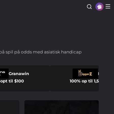
r på spil på odds med asiatisk handicap
Granawin
Bigger
opt til $100
100% op til 1,500 US