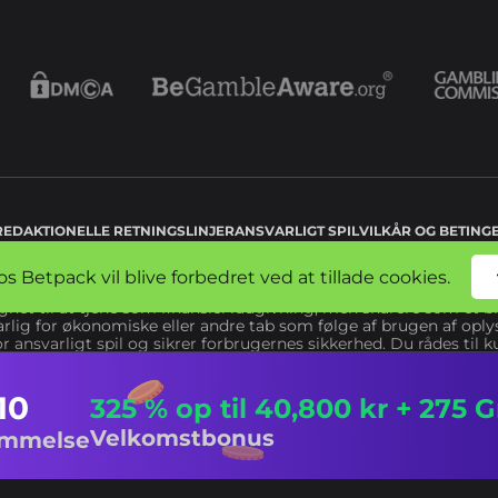
REDAKTIONELLE RETNINGSLINJER
ANSVARLIGT SPIL
VILKÅR OG BETING
s Betpack vil blive forbedret ved at tillade cookies.
s Betpack vil blive forbedret ved at tillade cookies.
ck, er resultatet af omhyggelig forskning og er kun udgivet til u
gnet til at tjene som finansiel rådgivning, men snarere som et bibl
rlig for økonomiske eller andre tab som følge af brugen af ​​op
nsvarligt spil og sikrer forbrugernes sikkerhed. Du rådes til k
mbling som en karriere eller som et middel til økonomisk støtte.
10
325 % op til 40,800 kr + 275 G
Velkomstbonus
mmelse