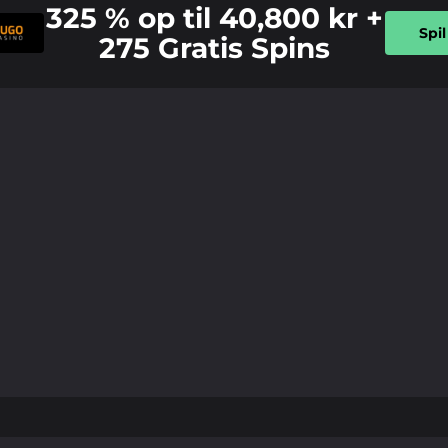
325 % op til 40,800 kr +
Spi
275 Gratis Spins