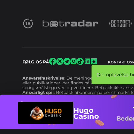
FØLG OS PÅ
KONTAKT OS
Din oplevelse ho
Din oplevelse ho
Ansvarsfraskrivelse
: De meninger, der deles hos Betpa
eller publikationer, der findes på webstederne, er desi
spørgsmålstegn ved og verificere. Betpack ikke ansva
Ansvarligt spil:
Betpack abonnerer på benchmarks for a
gamblingpolitikker på plads, og aldrig at forfølge ga
underholdning.
Hugo
Casino
Bedø