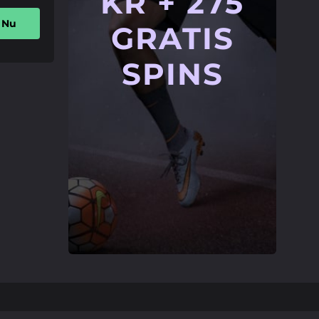
KR + 275
l Nu
GRATIS
SPINS