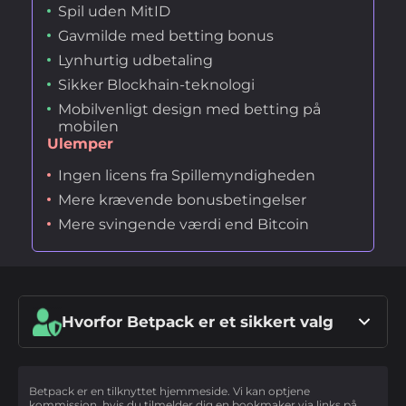
Spil uden MitID
Gavmilde med betting bonus
Lynhurtig udbetaling
Sikker Blockhain-teknologi
Mobilvenligt design med betting på
mobilen
Ulemper
Ingen licens fra Spillemyndigheden
Mere krævende bonusbetingelser
Mere svingende værdi end Bitcoin
Hvorfor Betpack er et sikkert valg
Betpack er en tilknyttet hjemmeside. Vi kan optjene
kommission, hvis du tilmelder dig en bookmaker via links på