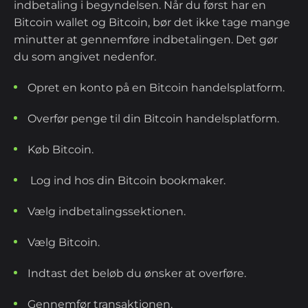
indbetaling i begyndelsen. Når du først har en
Bitcoin wallet og Bitcoin, bør det ikke tage mange
minutter at gennemføre indbetalingen. Det gør
du som angivet nedenfor.
Opret en konto på en Bitcoin handelsplatform.
Overfør penge til din Bitcoin handelsplatform.
Køb Bitcoin.
Log ind hos din Bitcoin bookmaker.
Vælg indbetalingssektionen.
Vælg Bitcoin.
Indtast det beløb du ønsker at overføre.
Gennemfør transaktionen.