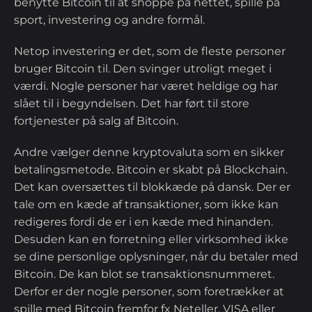
benytte Bitcoin til at shoppe på nettet, spille på
sport, investering og andre formål.
Netop investering er det, som de fleste personer
bruger Bitcoin til. Den svinger utroligt meget i
værdi. Nogle personer har været heldige og har
slået til i begyndelsen. Det har ført til store
fortjenester på salg af Bitcoin.
Andre vælger denne kryptovaluta som en sikker
betalingsmetode. Bitcoin er skabt på Blockchain.
Det kan oversættes til blokkæde på dansk. Der er
tale om en kæde af transaktioner, som ikke kan
redigeres fordi de er i en kæde med hinanden.
Desuden kan en forretning eller virksomhed ikke
se dine personlige oplysninger, når du betaler med
Bitcoin. De kan blot se transaktionsnummeret.
Derfor er der nogle personer, som foretrækker at
spille med Bitcoin fremfor fx Neteller, VISA eller