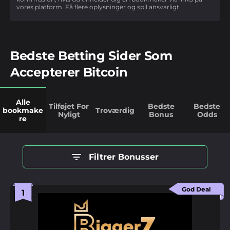
vores platform. Få flere oplysninger og spil ansvarligt.
Bedste Betting Sider Som
Accepterer Bitcoin
Alle
Tilføjet For
Bedste
Bedste
bookmake
Troværdig
Nyligt
Bonus
Odds
re
Filtrer Bonusser
God Deal