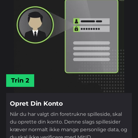
Trin 2
Opret Din Konto
Når du har valgt din foretrukne spilleside, skal
du oprette din konto. Denne slags spillesider
kræver normalt ikke mange personlige data, og
du skal ikke verificere med MitID.