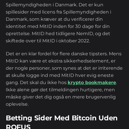
Spillemyndigheden i Danmark. Det er kun
spillesider med licens fra Spillemyndigheden i
Danmark, som kræver at du verificerer din
identitet med MitID inden for 30 dage for din
oprettelse. MitID hed tidligere NemID, og det
skiftede over til MitID i oktober 2022.
Det er en klar fordel for flere danske tipsters. Mens
MitID kan være et ekstra sikkerhedselement, er
der nogle personer, som synes at det er irriterende
at skulle logge ind med MitID hver evig eneste
gang. Det skal du ikke hos
krypto bookmakere
.
Ikke alene gør det tilmeldingen hurtigere, men
måske giver det dig også en mere brugervenlig
oplevelse.
Betting Sider Med Bitcoin Uden
ROFUS