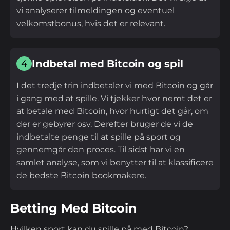
vi analyserer tilmeldingen og eventuel
velkomstbonus, hvis det er relevant.
Indbetal med Bitcoin og spil
4
I det tredje trin indbetaler vi med Bitcoin og går
i gang med at spille. Vi tjekker hvor nemt det er
at betale med Bitcoin, hvor hurtigt det går, om
der er gebyrer osv. Derefter bruger de vi de
indbetalte penge til at spille på sport og
gennemgår den proces. Til sidst har vi en
samlet analyse, som vi benytter til at klassificere
de bedste Bitcoin bookmakere.
Betting Med Bitcoin
Hvilken sport kan du spille på med Bitcoin?