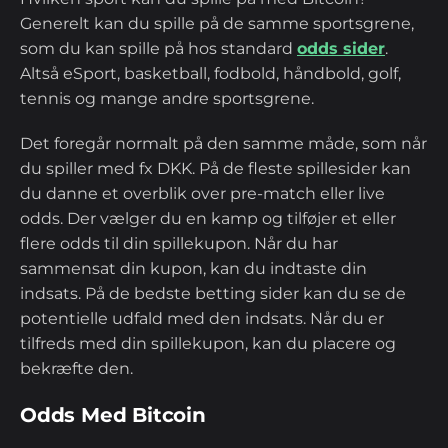
Generelt kan du spille på de samme sportsgrene,
som du kan spille på hos standard
odds sider
.
Altså eSport, basketball, fodbold, håndbold, golf,
tennis og mange andre sportsgrene.
Det foregår normalt på den samme måde, som når
du spiller med fx DKK. På de fleste spillesider kan
du danne et overblik over pre-match eller live
odds. Der vælger du en kamp og tilføjer et eller
flere odds til din spillekupon. Når du har
sammensat din kupon, kan du indtaste din
indsats. På de bedste betting sider kan du se de
potentielle udfald med den indsats. Når du er
tilfreds med din spillekupon, kan du placere og
bekræfte den.
Odds Med Bitcoin