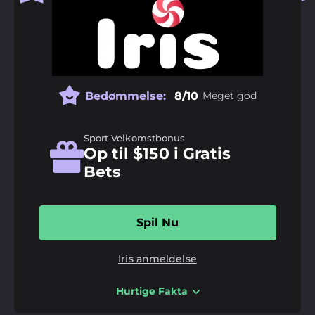
Flere sportsbonusser uden omsætningskrav
Live stream tilgængelig
Lokale betalingsløsninger, herunder kryptovalutaer
Ulemper
Bedømmelse:
8/10
Meget god
Ikke tilgængelig internationalt
Webstedets valuta er kun euro
Kort tid til specifikke bonusser
Sport Velkomstbonus
Op til $150 i Gratis
Bets
Odds Margen:
0%
Ekstra Funktioner:
Bonusser, Casino, Live
Streaming, Turneringer, VIP-programmet
Spil Nu
Betalingsmetoder:
Bitcoin
, Bank Transfer, Apple
Pay, Litecoin, Paysafecard, Skrill, Interac,
Iris anmeldelse
MasterCard, MiFinity, Ethereum, Dogecoin, Visa,
Astropay, Ripple, Google Pay, CashtoCode, Noda
Pay, Flexepin, Tether, Maestro, Bitcoin Cash, Tron,
Hurtige Fakta
Fordele
USD Coin, BNB