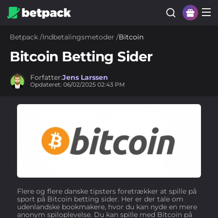
Betpack
/
Indbetalingsmetoder
/
Bitcoin
Bitcoin Betting Sider
Forfatter:
Jens Larssen
Opdateret:
06/02/2025
02:43 PM
Flere og flere danske tipsters foretrækker at spille på
sport på Bitcoin betting sider. Her er der tale om
udenlandske bookmakere, hvor du kan nyde en mere
anonym spiloplevelse. Du kan spille med Bitcoin på