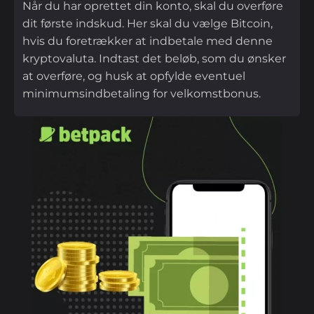
Når du har oprettet din konto, skal du overføre
dit første indskud. Her skal du vælge Bitcoin,
hvis du foretrækker at indbetale med denne
kryptovaluta. Indtast det beløb, som du ønsker
at overføre, og husk at opfylde eventuel
minimumsindbetaling for velkomstbonus.