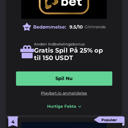
Coin
Ulemper
Ingen app, gør det svært at følge med live
18+ | Spil ansvarligt | Selvudeluk via
ROFUS.nu
| Rådgivning:
StopSpillet.dk
|
T&C
Bedømmelse:
9.5/10
Glimrende
Siden er ikke tilgængelig på dansk
Odds Margen:
96%
Anden Indbetalingsbonus
Gratis Spil På 25% op
Ekstra Funktioner:
Bonusser, Casino, Turneringer,
til 150 USDT
VIP-programmet
Betalingsmetoder:
Bitcoin
, Neteller, Litecoin,
Paysafecard, Skrill, MasterCard, Ethereum,
Dogecoin, Visa, Ripple
Spil Nu
Playbet.io anmeldelse
18+ | Spil ansvarligt | Selvudeluk via
ROFUS.nu
| Rådgivning:
StopSpillet.dk
|
T&C
Hurtige Fakta
Fordele
To ugentlige reload bonusser til alle spillere
Populær