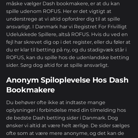
måske vælger Dash bookmakere, er at du kan
spille udenom ROFUS. Her er det vigtigt at
understrege at vi altid opfordrer dig til at spille
ansvarligt. I Danmark har vi Registret For Frivilligt
Udelukkede Spillere, altså ROFUS. Hvis du ved en
fejl har skrevet dig op i det register, eller du føler at
du er klar til betting på ny, og du stadigvæk står i
ROFUS, kan du spille hos de udenlandske betting
sider. Sørg dog altid for at spille ansvarligt.
Anonym Spiloplevelse Hos Dash
Bookmakere
Du behøver ofte ikke at indtaste mange
oplysninger i forbindelse med din tilmelding hos
de bedste Dash betting sider i Danmark. Dog
ønsker vi altid at være helt ærlige. De sider sælges
ofte som at være mere anonyme, og det kan de