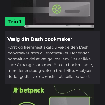
Trin 1
Vælg din Dash bookmaker
Først og fremmest skal du vælge den Dash
bookmaker, som du foretrækker. Her er der
normalt en del at vælge imellem. Der er ikke
lige så mange som med Bitcoin bookmakere,
men der er stadigvæk en bred vifte. Analyser
derfor godt hvor du ønsker at spille på sport.