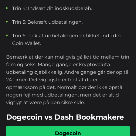
Trin 4: Indsæt dit indskudsbeløb.
Trin 5: Bekræft udbetalingen.
Trin 6: Tjek at udbetalingen er tikket ind i din
Coin Wallet.
Bemærk at der kan muligvis gå lidt tid mellem trin
fem og seks. Mange gange er kryptovaluta-
udbetaling øjeblikkelig. Andre gange går der op til
24 timer. Det vigtigste er blot at du er
opmærksom på det. Normalt bør der ikke opstå
nogen fejl med udbetalingen, men det er altid
vigtigt at være på den sikre side.
Dogecoin vs Dash Bookmakere
Dogecoin