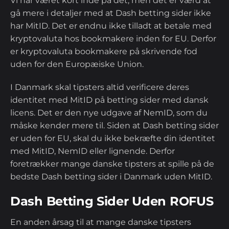
Vi har været kort inde på det, men det er værd at
gå mere i detaljer med at Dash betting sider ikke
har MitID. Det er endnu ikke tilladt at betale med
kryptovaluta hos bookmakere inden for EU. Derfor
er kryptovaluta bookmakere på skrivende fod
uden for den Europæiske Union.
I Danmark skal tipsters altid verificere deres
identitet med MitID på betting sider med dansk
licens. Det er den nye udgave af NemID, som du
måske kender mere til. Siden at Dash betting sider
er uden for EU, skal du ikke bekræfte din identitet
med MitID, NemID eller lignende. Derfor
foretrækker mange danske tipsters at spille på de
bedste Dash betting sider i Danmark uden MitID.
Dash Betting Sider Uden ROFUS
En anden årsag til at mange danske tipsters