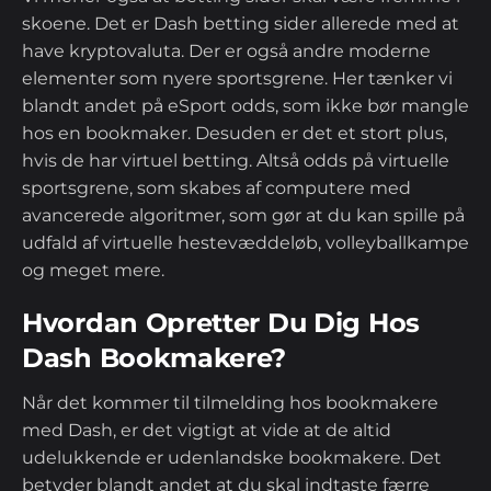
skoene. Det er Dash betting sider allerede med at
have kryptovaluta. Der er også andre moderne
elementer som nyere sportsgrene. Her tænker vi
blandt andet på eSport odds, som ikke bør mangle
hos en bookmaker. Desuden er det et stort plus,
hvis de har virtuel betting. Altså odds på virtuelle
sportsgrene, som skabes af computere med
avancerede algoritmer, som gør at du kan spille på
udfald af virtuelle hestevæddeløb, volleyballkampe
og meget mere.
Hvordan Opretter Du Dig Hos
Dash Bookmakere?
Når det kommer til tilmelding hos bookmakere
med Dash, er det vigtigt at vide at de altid
udelukkende er udenlandske bookmakere. Det
betyder blandt andet at du skal indtaste færre