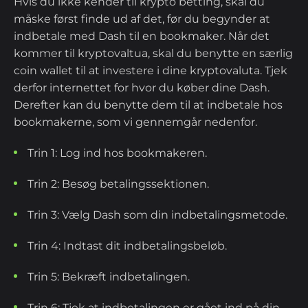
Hvis du ikke kender til krypto betting, skal du
måske først finde ud af det, før du begynder at
indbetale med Dash til en bookmaker. Når det
kommer til kryptovaltua, skal du benytte en særlig
coin wallet til at investere i dine kryptovaluta. Tjek
derfor internettet for hvor du køber dine Dash.
Derefter kan du benytte dem til at indbetale hos
bookmakerne, som vi gennemgår nedenfor.
Trin 1: Log ind hos bookmakeren.
Trin 2: Besøg betalingssektionen.
Trin 3: Vælg Dash som din indbetalingsmetode.
Trin 4: Indtast dit indbetalingsbeløb.
Trin 5: Bekræft indbetalingen.
Trin 6: Tjek at indbetalingen er gået ind på din