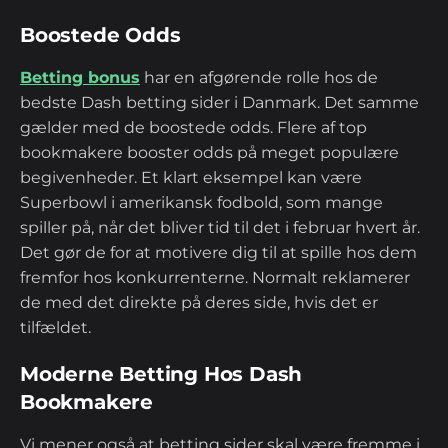
Boostede Odds
Betting bonus
har en afgørende rolle hos de
bedste Dash betting sider i Danmark. Det samme
gælder med de boostede odds. Flere af top
bookmakere booster odds på meget populære
begivenheder. Et klart eksempel kan være
Superbowl i amerikansk fodbold, som mange
spiller på, når det bliver tid til det i februar hvert år.
Det gør de for at motivere dig til at spille hos dem
fremfor hos konkurrenterne. Normalt reklamerer
de med det direkte på deres side, hvis det er
tilfældet.
Moderne Betting Hos Dash
Bookmakere
Vi mener også at betting sider skal være fremme i