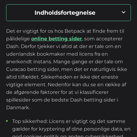
Indholdsfortegnelse
Bedste Betting Sider Som Accepterer
Det er vigtigt for os hos Betpack at finde frem til
Dash
pålidelige
online betting sider
, som accepterer
Dash. Derfor tjekker vi altid at der er tale om en
udenlandsk bookmaker med licens fra en
Hvad er Dash og hvordan virker det?
anerkendt instans. Mange gange er der tale om
Curacao betting sider, men det er naturligvis ikke
Hvordan Finder Vi De Bedste Dash
altid tilfældet. Sikkerheden er ikke det eneste
Bookmakere?
vigtige element. Nedenfor kan du se en række af
de afgørende faktorer for at vi klassificerer
Betting Med Dash
spillesider som de bedste Dash betting sider i
Danmark.
Hvordan Opretter Du Dig Hos Dash
Top sikkerhed: Licens er vigtigt og det samme
Bookmakere?
gælder for kryptering af dine personlige data, en
god cookies-politik og anden cybersikkerhed.