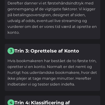
Derefter danner vi et førstehåndsindtryk med
gennemgang af de vigtigste faktorer. Vi kigger
på betalingsoversigten, designet af siden,
udvalg af odds, eventuel live streaming og
vurderer om det er vores tid værd at oprette en
konto.
Trin 3: Oprettelse af Konto
3
Hvis bookmakeren har bestået de to første trin,
opretter vi en konto. Normalt er det nemt og
hurtigt hos udenlandske bookmakere, hvor det
ikke plejer at tage mange minutter. Herefter
indbetaler vi og tester siden indefra.
Trin 4: Klassificering af
4