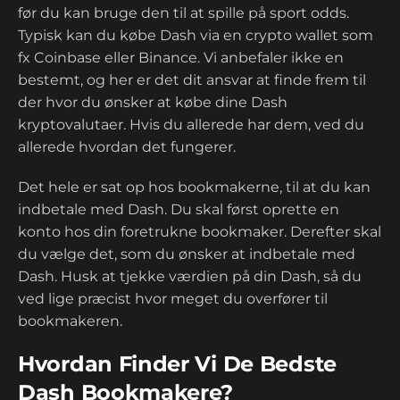
før du kan bruge den til at spille på sport odds.
Typisk kan du købe Dash via en crypto wallet som
fx Coinbase eller Binance. Vi anbefaler ikke en
bestemt, og her er det dit ansvar at finde frem til
der hvor du ønsker at købe dine Dash
kryptovalutaer. Hvis du allerede har dem, ved du
allerede hvordan det fungerer.
Det hele er sat op hos bookmakerne, til at du kan
indbetale med Dash. Du skal først oprette en
konto hos din foretrukne bookmaker. Derefter skal
du vælge det, som du ønsker at indbetale med
Dash. Husk at tjekke værdien på din Dash, så du
ved lige præcist hvor meget du overfører til
bookmakeren.
Hvordan Finder Vi De Bedste
Dash Bookmakere?