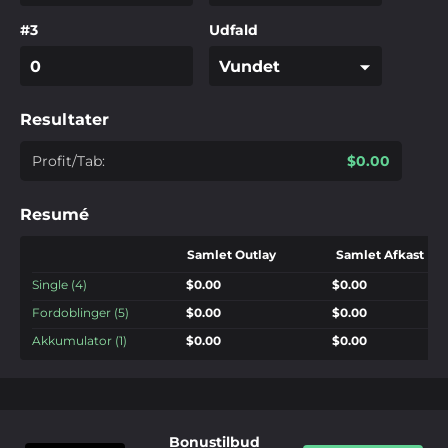
#3
Udfald
Hedge Bet Calculator
Lay Bet Calculator
Resultater
Gratis Bet Calculator
Profit/Tab:
$0.00
Kelly Criterion Bet Calculator
Yankee Bet Calculator
Resumé
Samlet Outlay
 Samlet Afkast 
Lucky 15 Bet Calculator
Single (4)
$0.00
$0.00
Lucky 31 Bet Calculator
Fordoblinger (5)
$0.00
$0.00
Akkumulator (1)
$0.00
$0.00
Patent Odds Calculator
Heinz Væddemålsberegner Bet
Calculator
Bonustilbud