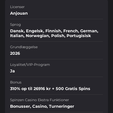
Licenser
Anjouan
Sprog
Dansk, Engelsk, Finnish, French, German,
Italian, Norwegian, Polish, Portugisisk
Grundlæggelse
2026
Loyalitet/VIP-Program
Ja
Bonus
310% op til 26916 kr + 500 Gratis Spins
Spinzen Casino Ekstra Funktioner
Bonusser, Casino, Turneringer