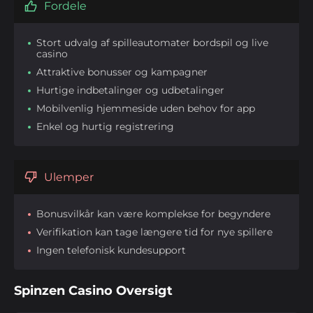
Fordele
Stort udvalg af spilleautomater bordspil og live
casino
Attraktive bonusser og kampagner
Hurtige indbetalinger og udbetalinger
Mobilvenlig hjemmeside uden behov for app
Enkel og hurtig registrering
Ulemper
Bonusvilkår kan være komplekse for begyndere
Verifikation kan tage længere tid for nye spillere
Ingen telefonisk kundesupport
Spinzen Casino Oversigt