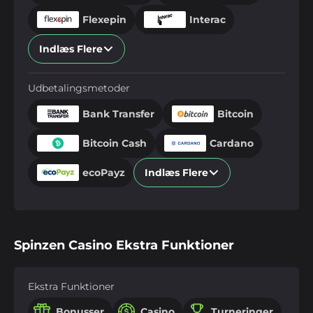
Flexepin
Interac
Indlæs Flere
Udbetalingsmetoder
Bank Transfer
Bitcoin
Bitcoin Cash
Cardano
ecoPayz
Indlæs Flere
Spinzen Casino Ekstra Funktioner
Ekstra Funktioner
Bonusser
Casino
Turneringer