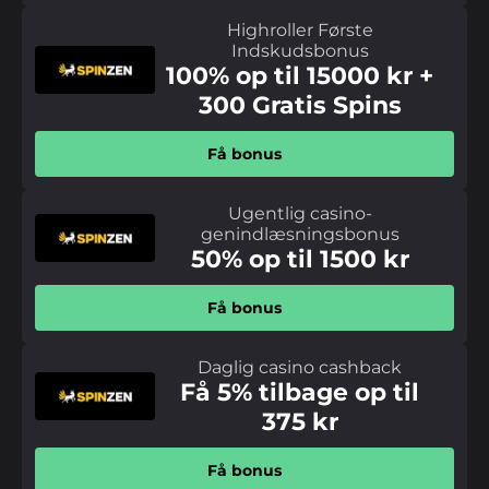
Highroller Første
Indskudsbonus
100% op til 15000 kr +
300 Gratis Spins
Få bonus
Ugentlig casino-
genindlæsningsbonus
50% op til 1500 kr
Få bonus
Daglig casino cashback
Få 5% tilbage op til
375 kr
Få bonus