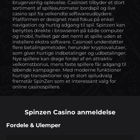
brugervenlig oplevelse. Casinoet tilbyder et stort
sortiment af spilleautomater bordspil og live
casino spil fra velkendte softwareudbydere.
Platformen er designet med fokus på enkel
navigation og hurtig adgang til spil. Spinzen kan
benyttes direkte i browseren på både computer
og mobil, hvilket gør det nemt at spille uden at
installere ekstra software. Casinoet understøtter
flere betalingsmetoder, herunder kryptovalutaer,
som giver hurtige indbetalinger og udbetalinger.
Nye spillere kan drage fordel af en attraktiv
velkomstbonus, mens faste spillere får adgang til
løbende kampagner. Med moderne funktioner
hurtige transaktioner og et stort spiludvalg
fremstår SpinZen som et interessant valg for
online casinospillere.
Spinzen Casino anmeldelse
Fordele & Ulemper