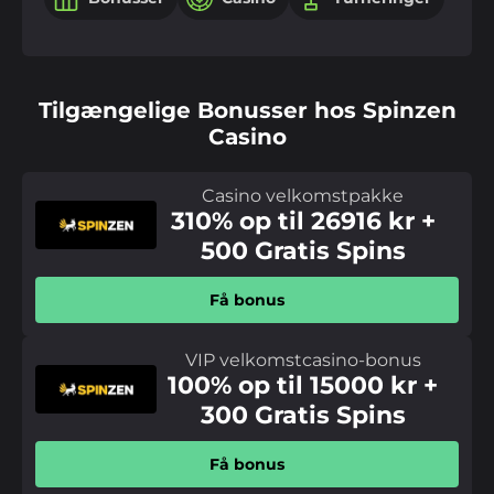
Tilgængelige Bonusser hos Spinzen
Casino
Casino velkomstpakke
310% op til 26916 kr +
500 Gratis Spins
Få bonus
VIP velkomstcasino-bonus
100% op til 15000 kr +
300 Gratis Spins
Få bonus