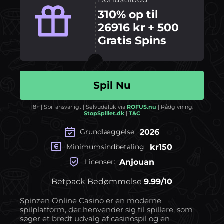
310% op til
26916 kr + 500
Gratis Spins
Spil Nu
18+ | Spil ansvarligt | Selvudeluk via
ROFUS.nu
| Rådgivning:
StopSpillet.dk
|
T&C
2026
Grundlæggelse:
kr150
Minimumsindbetaling:
Anjouan
Licenser:
Betpack Bedømmelse
9.99/10
Spinzen Online Casino er en moderne
spilplatform, der henvender sig til spillere, som
søger et bredt udvalg af casinospil og en