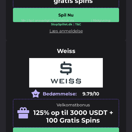
gratis spins
Spil Nu
18+ | Spil ansvarligt | Selvudeluk via
ROFUS.nu
| Rådgivning:
StopSpillet.dk
|
T&C
Læs anmeldelse
Weiss
Bedømmelse:
9.79/10
Velkomstbonus
125% op til 3000 USDT +
100 Gratis Spins