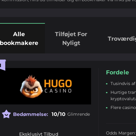
Alle
Tilføjet For
Troværdi
bookmakere
Nyligt
Fordele
Tusindvis af
Hurtige tra
kryptovalut
Flere casin
10/10
Bedømmelse:
Glimrende
Odds Margen:
Eksklusivt Tilbud