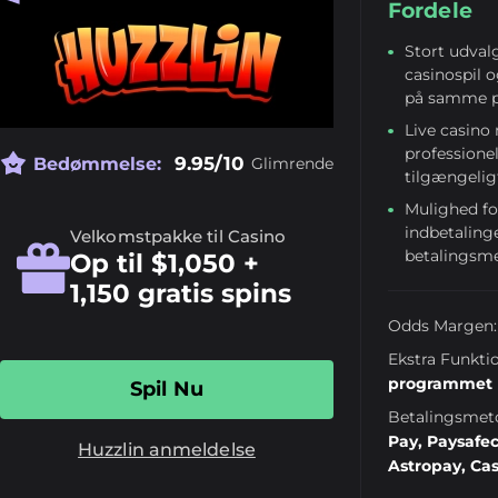
Fordele
Stort udval
casinospil 
på samme p
Live casino
professionel
9.95/10
Bedømmelse:
Glimrende
tilgængelig
Mulighed fo
indbetaling
Velkomstpakke til Casino
betalingsm
Op til $1,050 +
1,150 gratis spins
Odds Margen:
Ekstra Funktio
programmet
Spil Nu
Betalingsmet
Pay, Paysafeca
Huzzlin anmeldelse
Astropay, Ca