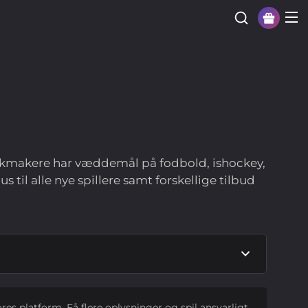
ookmakere har væddemål på fodbold, ishockey,
il alle nye spillere samt forskellige tilbud
s platform. Få flere oplysninger og spil ansvarligt.