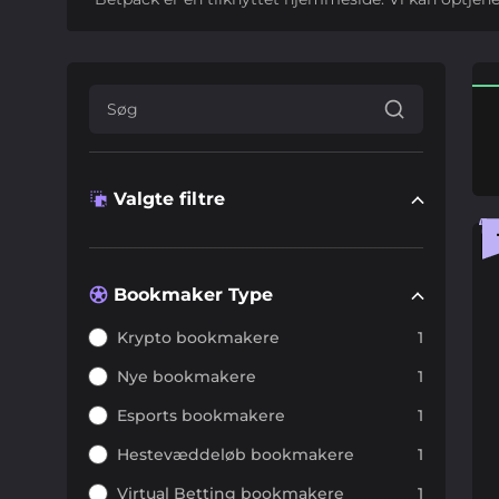
Valgte filtre
Bookmaker Type
Krypto bookmakere
1
Nye bookmakere
1
Esports bookmakere
1
Hestevæddeløb bookmakere
1
Virtual Betting bookmakere
1