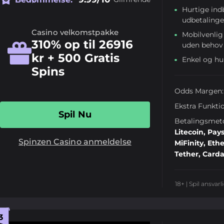
Hurtige ind
udbetalinge
Casino velkomstpakke
Mobilvenli
310% op til 26916
uden behov 
kr + 500 Gratis
Enkel og hu
Spins
Odds Margen:
Ekstra Funktio
Spil Nu
Betalingsmet
Litecoin, Pays
Spinzen Casino anmeldelse
MiFinity, Eth
Tether, Carda
18+ | Spil ansvarl