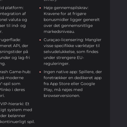
id platform:
Høje gennemspilskrav:
ntegration af
Kravene for at frigøre
onel valuta og
bonusmidler ligger generelt
er til ind- og
over det gennemsnitlige
r.
markedsniveau.
rugerflade:
Curaçao-licensering: Mangler
imeret API, der
visse specifikke værktøjer til
æsningstider på
selvudelukkelse, som findes
under og lag-fri
under strengere EU-
ng.
reguleringer.
Crash Game-hub:
Ingen native app: Spillere, der
 på moderne
foretrækker en dedikeret app
n"-spil som
fra App Store eller Google
linko i deres
Play, må nøjes med
ri.
browserversionen.
VIP-hierarki: Et
igt system med
 der belønner
 kontinuerligt spil.