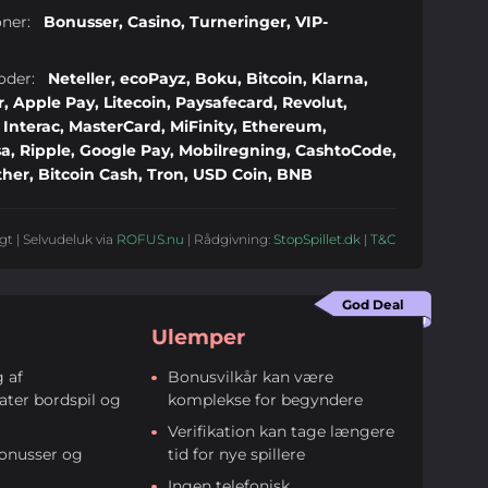
ner:
Bonusser, Casino, Turneringer, VIP-
oder:
Neteller, ecoPayz, Boku, Bitcoin, Klarna,
, Apple Pay, Litecoin, Paysafecard, Revolut,
l, Interac, MasterCard, MiFinity, Ethereum,
a, Ripple, Google Pay, Mobilregning, CashtoCode,
her, Bitcoin Cash, Tron, USD Coin, BNB
igt | Selvudeluk via
ROFUS.nu
| Rådgivning:
StopSpillet.dk
|
T&C
God Deal
Ulemper
 af
Bonusvilkår kan være
ater bordspil og
komplekse for begyndere
Verifikation kan tage længere
bonusser og
tid for nye spillere
Ingen telefonisk