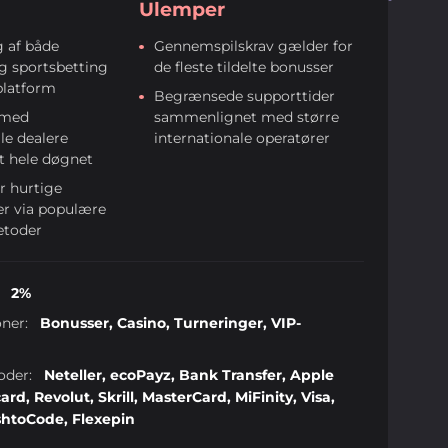
Ulemper
g af både
Gennemspilskrav gælder for
og sportsbetting
de fleste tildelte bonusser
latform
Begrænsede supporttider
 med
sammenlignet med større
le dealere
internationale operatører
t hele døgnet
r hurtige
er via populære
etoder
2%
ner:
Bonusser, Casino, Turneringer, VIP-
oder:
Neteller, ecoPayz, Bank Transfer, Apple
rd, Revolut, Skrill, MasterCard, MiFinity, Visa,
shtoCode, Flexepin