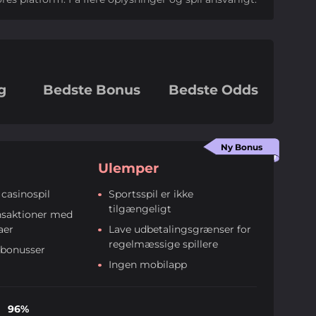
g
Bedste Bonus
Bedste Odds
Ny Bonus
Ulemper
 casinospil
Sportsspil er ikke
tilgængeligt
nsaktioner med
aer
Lave udbetalingsgrænser for
regelmæssige spillere
obonusser
Ingen mobilapp
96%