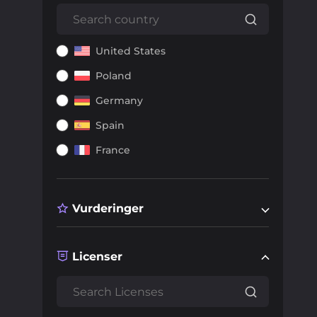
United States
Poland
Germany
Spain
France
Vurderinger
Licenser