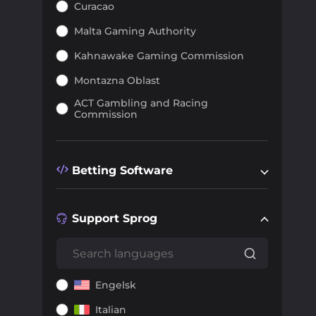
Curacao
Malta Gaming Authority
Kahnawake Gaming Commission
Montazna Oblast
ACT Gambling and Racing
Commission
Betting Software
Support Sprog
Engelsk
Italian