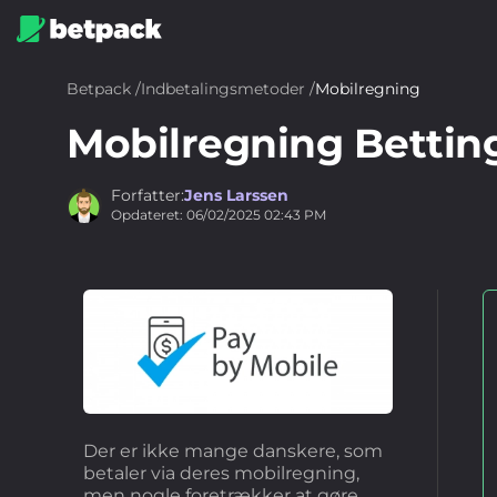
Betpack
/
Indbetalingsmetoder
/
Mobilregning
Mobilregning Betting
Forfatter:
Jens Larssen
Opdateret:
06/02/2025
02:43 PM
Der er ikke mange danskere, som
betaler via deres mobilregning,
men nogle foretrækker at gøre