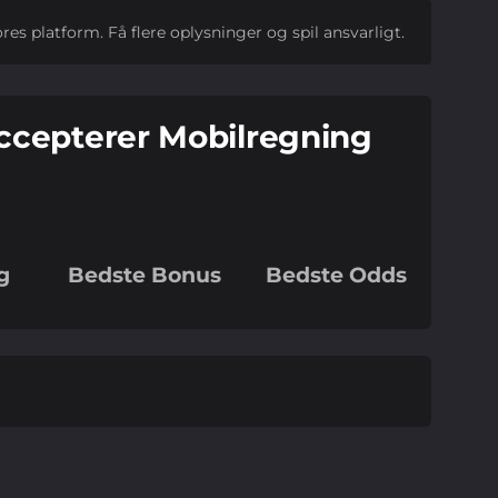
s platform. Få flere oplysninger og spil ansvarligt.
ccepterer Mobilregning
g
Bedste Bonus
Bedste Odds