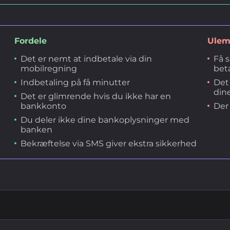
Fordele
Ulem
Det er nemt at indbetale via din
Få 
mobilregning
bet
Indbetaling på få minutter
Det
din
Det er glimrende hvis du ikke har en
bankkonto
Der
Du deler ikke dine bankoplysninger med
banken
Bekræftelse via SMS giver ekstra sikkerhed