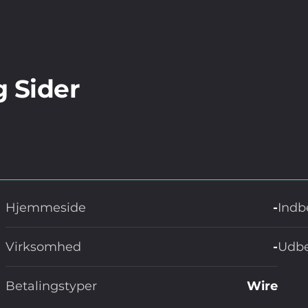
 Sider
Hjemmeside
-
Indb
Virksomhed
-
Udbe
Betalingstyper
Wire