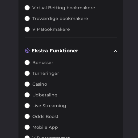
Virtual Betting bookmakere
Troværdige bookmakere
VIP Bookmakere
Ekstra Funktioner
Bonusser
Turneringer
Casino
Udbetaling
Live Streaming
Odds Boost
Mobile App