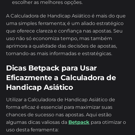
escolher as melhores opções.
A Calculadora de Handicap Asiático é mais do que
uma simples ferramenta; é um aliado estratégico
que oferece clareza e confiança nas apostas. Seu
uso não só economiza tempo, mas também
aprimora a qualidade das decisões de apostas,
tornando-as mais informadas e estratégicas.
Dicas Betpack para Usar
Eficazmente a Calculadora de
Handicap Asiático
Utilizar a Calculadora de Handicap Asiático de
forma eficaz é essencial para maximizar suas
chances de sucesso nas apostas. Aqui estão
algumas dicas valiosas da
Betpack
para otimizar o
uso desta ferramenta: