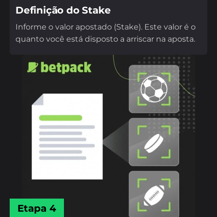
Definição do Stake
Informe o valor apostado (Stake). Este valor é o
quanto você está disposto a arriscar na aposta.
Etapa 4