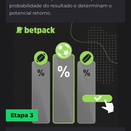
probabilidade do resultado e determinam o
potencial retorno.
Etapa 3