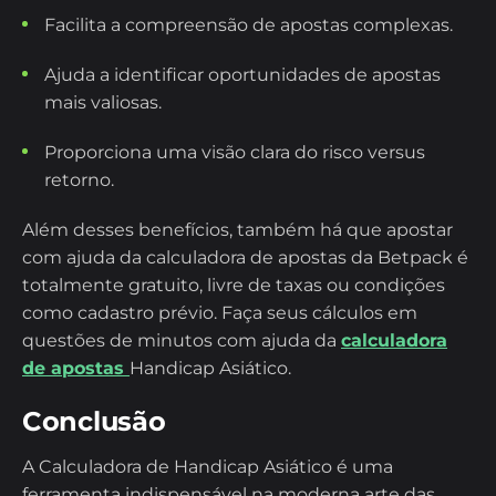
Facilita a compreensão de apostas complexas.
Ajuda a identificar oportunidades de apostas
mais valiosas.
Proporciona uma visão clara do risco versus
retorno.
Além desses benefícios, também há que apostar
com ajuda da calculadora de apostas da Betpack é
totalmente gratuito, livre de taxas ou condições
como cadastro prévio. Faça seus cálculos em
questões de minutos com ajuda da
calculadora
de apostas
Handicap Asiático.
Conclusão
A Calculadora de Handicap Asiático é uma
ferramenta indispensável na moderna arte das