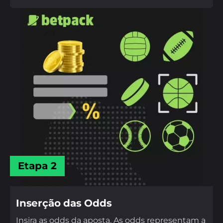
Etapa 2
Inserção das Odds
Insira as odds da aposta. As odds representam a