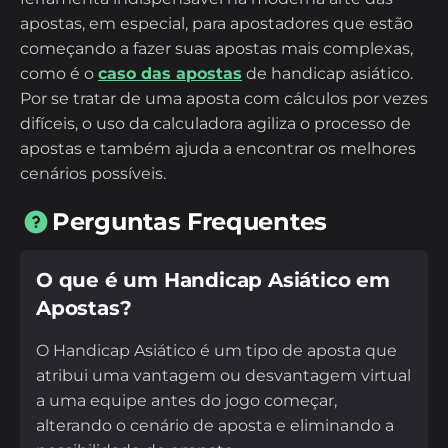
apostas, em especial, para apostadores que estão
começando a fazer suas apostas mais complexas,
como é o
caso das apostas
de handicap asiático.
Por se tratar de uma aposta com cálculos por vezes
difíceis, o uso da calculadora agiliza o processo de
apostas e também ajuda a encontrar os melhores
cenários possíveis.
Perguntas Frequentes
O que é um Handicap Asiático em
Apostas?
O Handicap Asiático é um tipo de aposta que
atribui uma vantagem ou desvantagem virtual
a uma equipe antes do jogo começar,
alterando o cenário de aposta e eliminando a