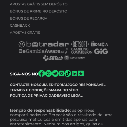
APOSTAS GRÁTIS SEM DEPÓSITO
BÔNUS DE PRIMEIRO DEPÓSITO
BÔNUS DE RECARGA
CASHBACK
APOSTAS GRÁTIS
SIGA-NOS NO
CONTACTE-NOS
GUIA EDITORIAL
JOGO RESPONSÁVEL
TERMOS E CONDIÇÕES
MAPA DO SÍTIO
POLÍTICA DE PRIVACIDADE
AVISO LEGAL
Isenção de responsabilidade:
as opiniões
compartilhadas no Betpack são o resultado de uma
pesquisa meticulosa e emitidas apenas para
entretenimento. Nenhum dos artigos, guias ou