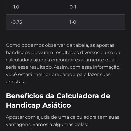
+1.0
0-1
1
-0.75
1-0
0
Como podemos observar da tabela, as apostas
handicaps possuem resultados diversos e uso da
calculadora ajuda a encontrar exatamente qual
seria esse resultado. Assim, com essa informação,
você estará melhor preparado para fazer suas
apostas.
Benefícios da Calculadora de
Handicap Asiático
Apostar com ajuda de uma calculadora tem suas
vantagens, vamos a algumas delas: