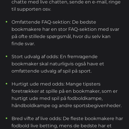
chatte med live chatten, sende en e-mail, ringe
til supporten osv.
Alternativer til NETELLER Bookmakere
Omfattende FAQ-sektion: De bedste
Samlet Konklusion Om NETELLER
bookmakere har en stor FAQ-sektion med svar
på ofte stillede spørgsmål, hvor du selv kan
Bookmakere
finde svar.
Ofte stillede spørgsmål
Stort udvalg af odds: En fremragende
bookmaker skal naturligvis også have et
omfattende udvalg af spil på sport.
Hurtigt ude med odds: Mange tipsters
foretrækker at spille på en bookmaker, som er
hurtigt ude med spil på fodboldkampe,
håndboldkampe og andre sportsbegivenheder.
Bred vifte af live odds: De fleste bookmakere har
fodbold live betting, mens de bedste har et