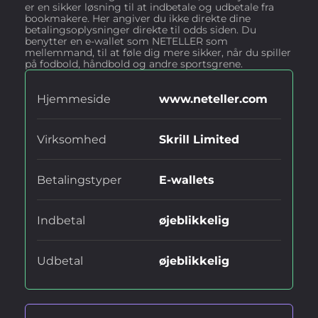
er en sikker løsning til at indbetale og udbetale fra
bookmakere. Her angiver du ikke direkte dine
betalingsoplysninger direkte til odds siden. Du
benytter en e-wallet som NETELLER som
mellemmand, til at føle dig mere sikker, når du spiller
på fodbold, håndbold og andre sportsgrene.
Hjemmeside
www.neteller.com
Virksomhed
Skrill Limited
Betalingstyper
E-wallets
Indbetal
øjeblikkelig
Udbetal
øjeblikkelig