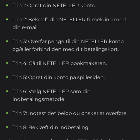
Trin 1: Opret din NETELLER konto.
Trin 2: Bekræft din NETELLER tilmelding med
din e-mail.
Trin 3: Overfør penge til din NETELLER konto
og/eller forbind den med dit betalingskort.
Trin 4: Gå til NETELLER bookmakeren.
Trin 5: Opret din konto på spillesiden.
Trin 6: Vælg NETELLER som din
indbetalingsmetode.
Trin 7: Indtast det beløb du ønsker at overføre.
Trin 8: Bekræft din indbetaling.