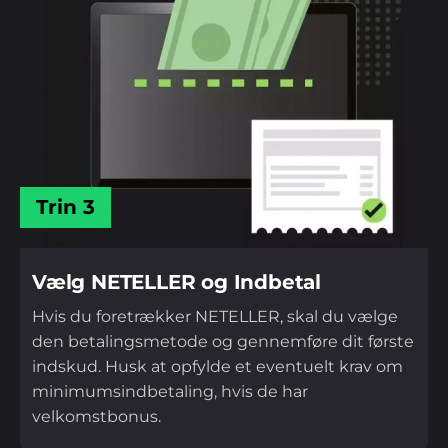
Trin 3
Vælg NETELLER og Indbetal
Hvis du foretrækker NETELLER, skal du vælge
den betalingsmetode og gennemføre dit første
indskud. Husk at opfylde et eventuelt krav om
minimumsindbetaling, hvis de har
velkomstbonus.