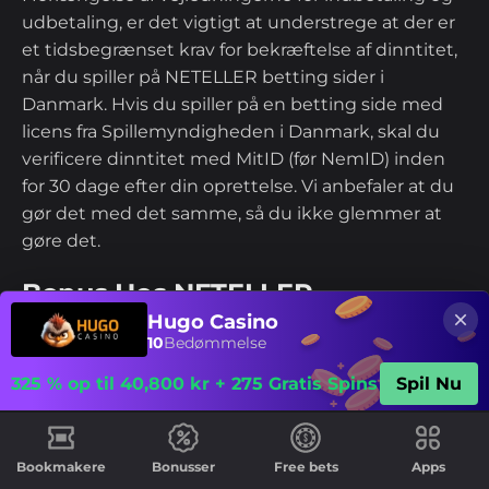
udbetaling, er det vigtigt at understrege at der er
et tidsbegrænset krav for bekræftelse af dinntitet,
når du spiller på NETELLER betting sider i
Danmark. Hvis du spiller på en betting side med
licens fra Spillemyndigheden i Danmark, skal du
verificere dinntitet med MitID (før NemID) inden
for 30 dage efter din oprettelse. Vi anbefaler at du
gør det med det samme, så du ikke glemmer at
gøre det.
Bonus Hos NETELLER
Hugo Casino
Bookmakere
10
Bedømmelse
Populære og
nye betting sider
med NETELLER
325 % op til 40,800 kr + 275 Gratis Spins
Spil Nu
har odds bonusser til nye og eksisterende kunder.
Det kan være alt fra velkomstbonus til cash-back
og mange andre tilbud. Som vi har skrevet før på
Bookmakere
Bonusser
Free bets
Apps
denne side, er det ekstra vigtigt at du tjekker