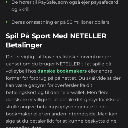
De hører til PaySafe, som også ejer paysafecard
og Skrill.
Deres omsætning er på 56 millioner dollars.
Spil På Sport Med NETELLER
Betalinger
Det er vigtigt at have realistiske forventninger
uanset om du bruger NETELLER til at spille på
volleyball hos
danske bookmakers
eller andre
former for forbrug på på nettet. Du skal vide at der
kan være gebyrer for overførsler fra dit
betalingskort og til denne e-wallet. Men flere
danskere er villige til at betale det gebyr for ikke at
skulle angive betalingsoplysningerkte til en
bookmaker eller en anden internetside. Man kan
sige at du betaler lidt for at kunne beskytte dine