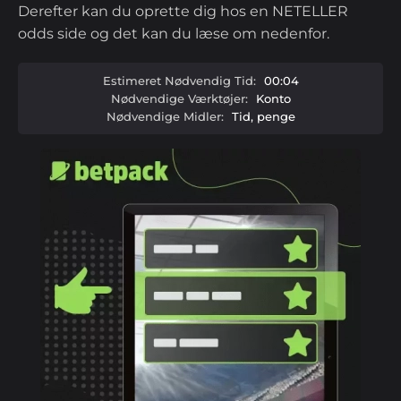
Derefter kan du oprette dig hos en NETELLER
odds side og det kan du læse om nedenfor.
Estimeret Nødvendig Tid:
00:04
Nødvendige Værktøjer:
Konto
Nødvendige Midler:
Tid, penge