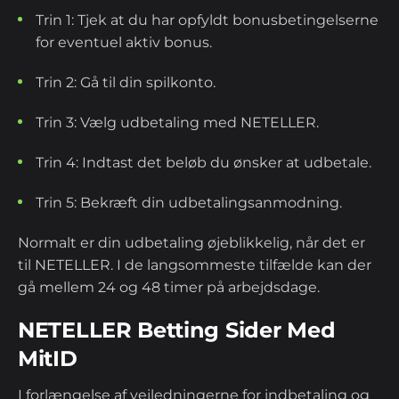
Trin 1: Tjek at du har opfyldt bonusbetingelserne
for eventuel aktiv bonus.
Trin 2: Gå til din spilkonto.
Trin 3: Vælg udbetaling med NETELLER.
Trin 4: Indtast det beløb du ønsker at udbetale.
Trin 5: Bekræft din udbetalingsanmodning.
Normalt er din udbetaling øjeblikkelig, når det er
til NETELLER. I de langsommeste tilfælde kan der
gå mellem 24 og 48 timer på arbejdsdage.
NETELLER Betting Sider Med
MitID
I forlængelse af vejledningerne for indbetaling og