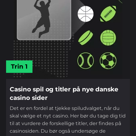
Trin 1
Casino spil og titler på nye danske
casino sider
Det er en fordel at tjekke spiludvalget, når du
skal vælge et nyt casino. Her bør du tage dig tid
til at vurdere de forskellige titler, der findes på
casinosiden. Du bør også undersøge de