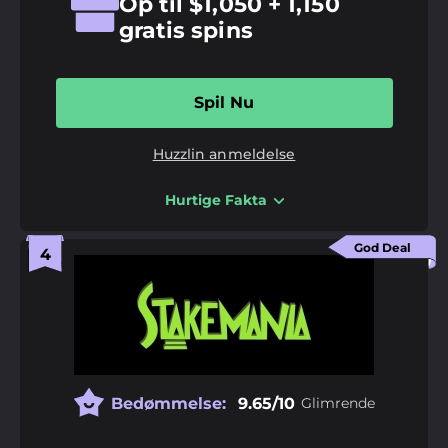
Op til $1,050 + 1,150
Verifikation kan tage længere tid for nye spillere
gratis spins
Ingen telefonisk kundesupport
Odds Margen:
96%
Spil Nu
Ekstra Funktioner:
Bonusser, Casino, Turneringer
Betalingsmetoder:
Neteller, Bitcoin, Bank Transfer,
Huzzlin anmeldelse
Apple Pay, Litecoin, Paysafecard, Revolut, Skrill,
Interac, MasterCard, MiFinity, Ethereum, Visa,
Hurtige Fakta
Google Pay, Noda Pay, Flexepin, Tether, Cardano,
Fordele
Bitcoin Cash
Stort udvalg af både casinospil og sportsbetting på
God Deal
samme platform
18+ | Spil ansvarligt | Selvudeluk via
ROFUS.nu
| Rådgivning:
Live casino med professionelle dealere
StopSpillet.dk
|
T&C
tilgængeligt hele døgnet
Mulighed for hurtige indbetalinger via populære
betalingsmetoder
Bedømmelse:
9.65/10
Glimrende
Ulemper
Gennemspilskrav gælder for de fleste tildelte