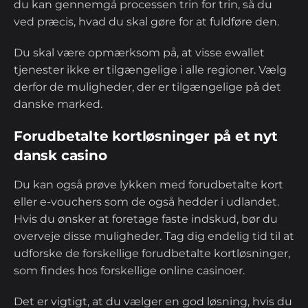
du kan gennemgå processen trin for trin, så du
ved præcis, hvad du skal gøre for at fuldføre den.
Du skal være opmærksom på, at visse ewallet
tjenester ikke er tilgængelige i alle regioner. Vælg
derfor de muligheder, der er tilgængelige på det
danske marked.
Forudbetalte kortløsninger på et nyt
dansk casino
Du kan også prøve lykken med forudbetalte kort
eller e-vouchers som de også hedder i udlandet.
Hvis du ønsker at foretage faste indskud, bør du
overveje disse muligheder. Tag dig endelig tid til at
udforske de forskellige forudbetalte kortløsninger,
som findes hos forskellige online casinoer.
Det er vigtigt, at du vælger en god løsning, hvis du