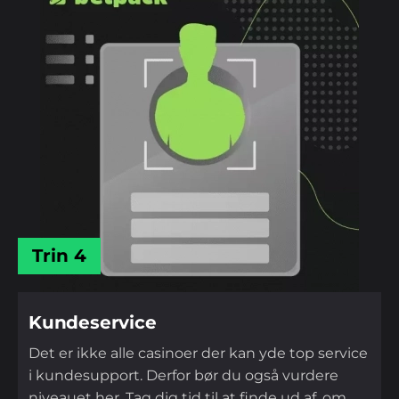
Trin 4
Kundeservice
Det er ikke alle casinoer der kan yde top service
i kundesupport. Derfor bør du også vurdere
niveauet her. Tag dig tid til at finde ud af, om