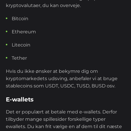
kryptovalutaer, du kan overveje.
Bitcoin
Ethereum
Litecoin
Tether
Hvis du ikke ønsker at bekymre dig om
kryptomarkedets udsving, anbefaler vi at bruge
stablecoins som USDT, USDC, TUSD, BUSD osv.
E-wallets
Det er populært at betale med e-wallets. Derfor
tilbyder mange spillesider forskellige typer
ewallets. Du kan frit vælge en af dem til dit næste