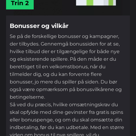
Trin 2
Bonusser og vilkår
Se på de forskellige bonusser og kampagner,
der tilbydes. Gennemgå bonussiden for at se,
hvilke tilbud der er tilgængelige for både nye
og eksisterende spillere. På den måde er du
berettiget til en velkomstbonus, når du
tilmelder dig, og du kan forvente flere
bonusser, jo mere du spiller på siden. Du bør
også være opmærksom på bonusvilkårene og
betingelserne.
Så ved du præcis, hvilke omsætningskrav du
skal opfylde med dine gevinster fra gratis spins
eller bonuspenge, og om du skal omsætte din
indbetaling, før du kan udbetale. Med en større
viden om bonus til nye spillere, vil du