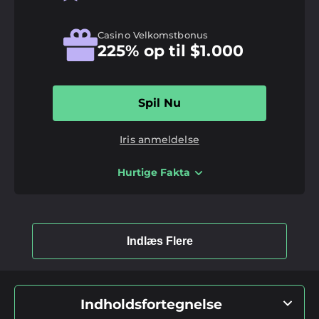
udbetalinger.
Lynhurtig brugerflade: Teknisk optimeret API, der
Casino Velkomstbonus
225% op til $1.000
sikrer indlæsningstider på under 3 sekunder og
lag-fri live streaming.
Dedikeret Crash Game-hub: Stort fokus på
moderne "Instant Win"-spil som Aviator og Plinko i
Spil Nu
deres egen kategori.
Progressivt VIP-hierarki: Et gennemsigtigt system
Iris anmeldelse
med 10 niveauer, der belønner loyalitet og
kontinuerligt spil.
Hurtige Fakta
Fordele
Avancerede søgefiltre: Mulighed for at filtrere spil
efter volatilitet, spilfunktioner og specifikke
Stort udvalg af spilleautomater, live casino og
softwareudviklere.
sportsbetting
Mobil-først arkitektur: Platformen er bygget til
Fleksible betalingsløsninger med både fiat og
perfektion i browseren, hvilket overflødiggør
kryptovalutaer
download af tunge apps.
Særskilt velkomstbonus skræddersyet til live
Ulemper
casino-sektionen
Indholdsfortegnelse
Begrænsede udbetalingslofter: Maksimale
Ulemper