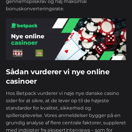
gennemspilskrav og høj maksimal
Ofte stillede spørgsmål
bonuskonverteringsrate.
Sådan vurderer vi nye online
casinoer
Hos Betpack vurderer vi nøje nye danske casino
sider for at sikre, at de lever op til de højeste
standarder for kvalitet, sikkerhed og
spilleroplevelse. Vores anmeldelser bygger på en
grundig analyse af flere centrale faktorer, suppleret
med indsigter fra ekspertinterviews – som for