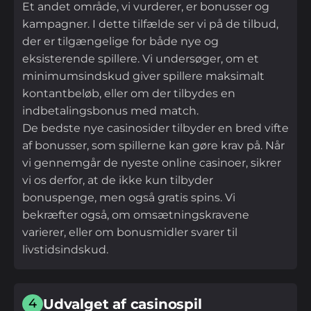
Et andet område, vi vurderer, er bonusser og
kampagner. I dette tilfælde ser vi på de tilbud,
der er tilgængelige for både nye og
eksisterende spillere. Vi undersøger, om et
minimumsindskud giver spillere maksimalt
kontantbeløb, eller om der tilbydes en
indbetalingsbonus med match.
De bedste nye casinosider tilbyder en bred vifte
af bonusser, som spillerne kan gøre krav på. Når
vi gennemgår de nyeste online casinoer, sikrer
vi os derfor, at de ikke kun tilbyder
bonuspenge, men også gratis spins. Vi
bekræfter også, om omsætningskravene
varierer, eller om bonusmidler svarer til
livstidsindskud.
Udvalget af casinospil
4