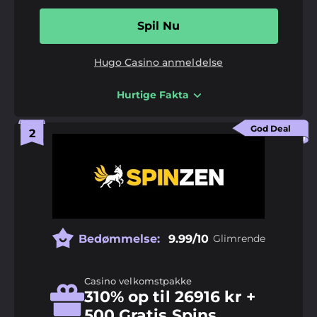
Spil Nu
Hugo Casino anmeldelse
Hurtige Fakta
Fordele
Tusindvis af casinospil
God Deal
Hurtige transaktioner med kryptovalutaer
Flere casinobonusser
Ulemper
Sportsspil er ikke tilgængeligt
Bedømmelse:
9.99/10
Glimrende
Lave udbetalingsgrænser for regelmæssige spillere
Ingen mobilapp
Casino velkomstpakke
310% op til 26916 kr +
Odds Margen:
96%
500 Gratis Spins