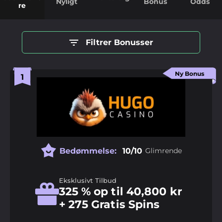
Nyligt
Bonus
Odds
re
Filtrer Bonusser
Ny Bonus
Bedømmelse:
10/10
Glimrende
Eksklusivt Tilbud
325 % op til 40,800 kr
+ 275 Gratis Spins