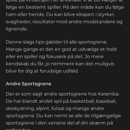
følge en bestemt spiller. På den måde kan du følge
ham eller hende. Du kan blive ekspert i styrker,
svagheder, resultater mod andre modstandere og
lignende.
Denne slags tips gælder til alle sportsgrene.
Mange gange er det en god at udvælge et hold
eller en spiller og fokusere på det. Jo mere
kendskab du får, jo nemmere kan det muligvis
blive for dig at forudsige udfald.
Andre Sportsgrene
Der er som sagt andre sportsgrene hos Karamba.
De har blandt andet spil på basketball, baseball,
skiskydning, alpint, futsal og mange andre
sportsgrene. Du kan nemt se alle de tilgængelige
sportsgrene i den venstre del af din skærm på