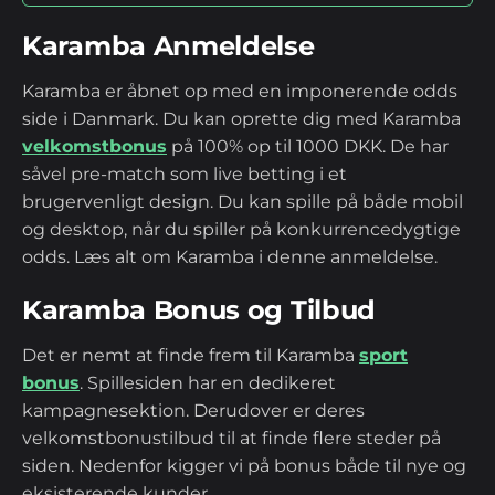
Karamba anmeldelse
Karamba Anmeldelse
Karamba er åbnet op med en imponerende odds
Karamba Anmeldelse
side i Danmark. Du kan oprette dig med Karamba
velkomstbonus
på 100% op til 1000 DKK. De har
Karamba Bonus og Tilbud
såvel pre-match som live betting i et
brugervenligt design. Du kan spille på både mobil
Opret dit Karamba Login
og desktop, når du spiller på konkurrencedygtige
odds. Læs alt om Karamba i denne anmeldelse.
Karamba Sport Betting
Karamba Bonus og Tilbud
Karamba Danmark Licenser og
Det er nemt at finde frem til Karamba
sport
Sikkerhed
bonus
. Spillesiden har en dedikeret
kampagnesektion. Derudover er deres
Indbetaling og Udbetaling
velkomstbonustilbud til at finde flere steder på
siden. Nedenfor kigger vi på bonus både til nye og
Karamba Mobil Betting
eksisterende kunder.