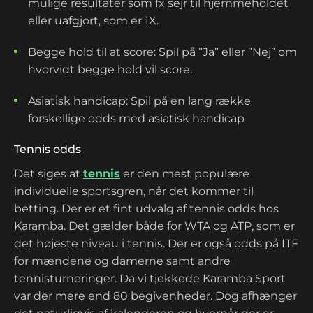
mulige resultater som fx sejr til hjemmeholdet
eller uafgjort, som er 1X.
Begge hold til at score: Spil på ”Ja” eller ”Nej” om
hvorvidt begge hold vil score.
Asiatisk handicap: Spil på en lang række
forskellige odds med asiatisk handicap
Tennis odds
Det siges at
tennis
er den mest populære
individuelle sportsgren, når det kommer til
betting. Der er et fint udvalg af tennis odds hos
Karamba. Det gælder både for WTA og ATP, som er
det højeste niveau i tennis. Der er også odds på ITF
for mændene og damerne samt andre
tennisturneringer. Da vi tjekkede Karamba Sport
var der mere end 80 begivenheder. Dog afhænger