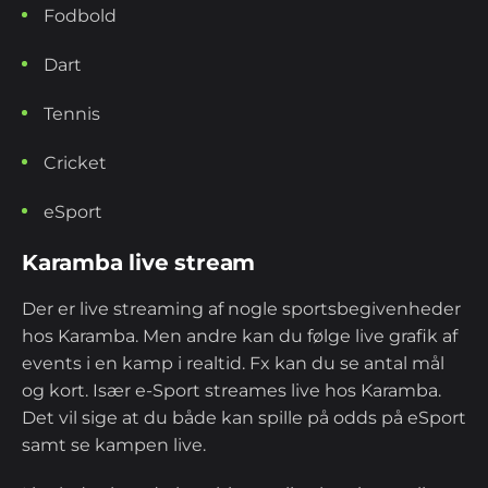
Fodbold
Dart
Tennis
Cricket
eSport
Karamba live stream
Der er live streaming af nogle sportsbegivenheder
hos Karamba. Men andre kan du følge live grafik af
events i en kamp i realtid. Fx kan du se antal mål
og kort. Især e-Sport streames live hos Karamba.
Det vil sige at du både kan spille på odds på eSport
samt se kampen live.