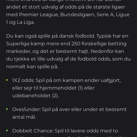
andet et stort udvalg af odds på de største ligaer
med Premier League, Bundesligaen, Serie A, Ligue
1 og La Liga.
Du kan også spille på dansk fodbold. Typisk har en
Superliga kamp mere end 250 forskellige betting
markeder, og det er bestemt højt. Nedenfor kan
du tjekke et lille udvalg af de fodbold odds, som du
normalt kan spille på.
1X2 odds: Spil på om kampen ender uafgjort,
eller sejr til hjemmeholdet (1) eller
udebaneholdet (2).
Over/under: Spil på over eller under et bestemt
antal mål.
Dobbelt Chance: Spil til lavere odds med to