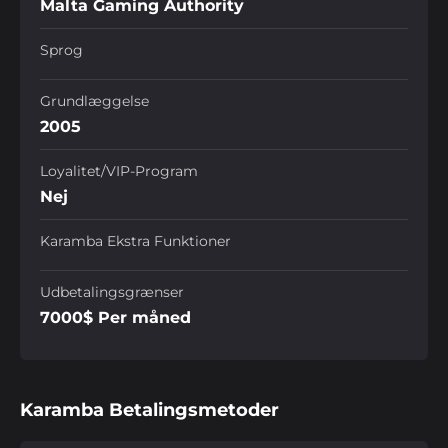
Malta Gaming Authority
Sprog
Grundlæggelse
2005
Loyalitet/VIP-Program
Nej
Karamba Ekstra Funktioner
Udbetalingsgrænser
7000$ Per måned
Karamba Betalingsmetoder