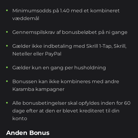
Minimumsodds på 1.40 med et kombineret
væddemål
Gennemspilskrav af bonusbeløbet på ni gange
Gælder ikke indbetaling med Skrill 1-Tap, Skrill,
Neteller eller PayPal
Gælder kun en gang per husholdning
Bonussen kan ikke kombineres med andre
Karamba kampagner
Alle bonusbetingelser skal opfyldes inden for 60
dage efter at den er blevet krediteret til din
konto
Anden Bonus