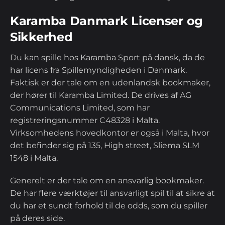
Karamba Danmark Licenser og
Sikkerhed
Du kan spille hos Karamba Sport på dansk, da de
har licens fra Spillemyndigheden i Danmark.
Faktisk er der tale om en udenlandsk bookmaker,
der hører til Karamba Limited. De drives af AG
Communications Limited, som har
registreringsnummer C48328 i Malta.
Virksomhedens hovedkontor er også i Malta, hvor
det befinder sig på 135, High street, Sliema SLM
1548 i Malta.
Generelt er der tale om en ansvarlig bookmaker.
De har flere værktøjer til ansvarligt spil til at sikre at
du har et sundt forhold til de odds, som du spiller
på deres side.