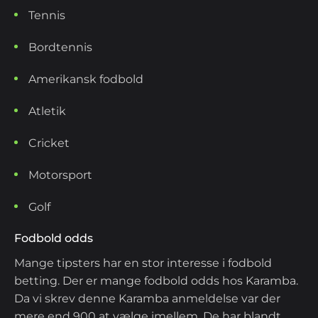
Tennis
Bordtennis
Amerikansk fodbold
Atletik
Cricket
Motorsport
Golf
Fodbold odds
Mange tipsters har en stor interesse i fodbold
betting. Der er mange fodbold odds hos Karamba.
Da vi skrev denne Karamba anmeldelse var der
mere end 900 at vælge imellem. De har blandt