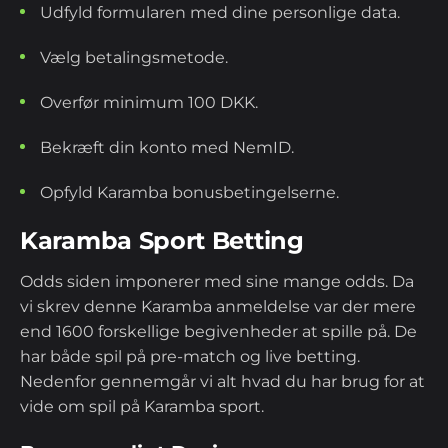
Udfyld formularen med dine personlige data.
Vælg betalingsmetode.
Overfør minimum 100 DKK.
Bekræft din konto med NemID.
Opfyld Karamba bonusbetingelserne.
Karamba Sport Betting
Odds siden imponerer med sine mange odds. Da
vi skrev denne Karamba anmeldelse var der mere
end 1600 forskellige begivenheder at spille på. De
har både spil på pre-match og live betting.
Nedenfor gennemgår vi alt hvad du har brug for at
vide om spil på Karamba sport.