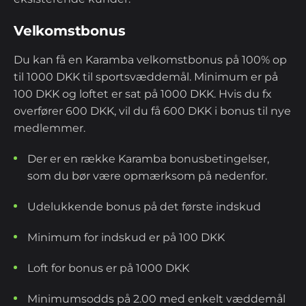
Velkomstbonus
Kundeservice
Du kan få en Karamba velkomstbonus på 100% op
Karamba Online Casino
til 1000 DKK til sportsvæddemål. Minimum er på
100 DKK og loftet er sat på 1000 DKK. Hvis du fx
Samlet
overfører 600 DKK, vil du få 600 DKK i bonus til nye
medlemmer.
Ofte stillede spørgsmål
Der er en række Karamba bonusbetingelser,
som du bør være opmærksom på nedenfor.
Udelukkende bonus på det første indskud
Minimum for indskud er på 100 DKK
Loft for bonus er på 1000 DKK
Minimumsodds på 2.00 med enkelt væddemål