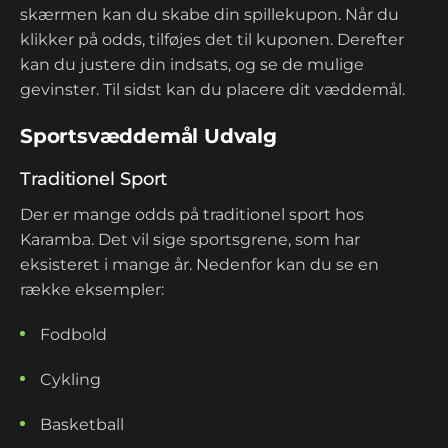
skærmen kan du skabe din spillekupon. Når du
klikker på odds, tilføjes det til kuponen. Derefter
kan du justere din indsats, og se de mulige
gevinster. Til sidst kan du placere dit væddemål.
Sportsvæddemål Udvalg
Traditionel Sport
Der er mange odds på traditionel sport hos
Karamba. Det vil sige sportsgrene, som har
eksisteret i mange år. Nedenfor kan du se en
række eksempler:
Fodbold
Cykling
Basketball