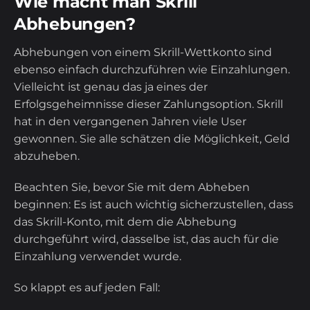
Wie macht man Skrill
Abhebungen?
Abhebungen von einem Skrill-Wettkonto sind
ebenso einfach durchzuführen wie Einzahlungen.
Vielleicht ist genau das ja eines der
Erfolgsgeheimnisse dieser Zahlungsoption. Skrill
hat in den vergangenen Jahren viele User
gewonnen. Sie alle schätzen die Möglichkeit, Geld
abzuheben.
Beachten Sie, bevor Sie mit dem Abheben
beginnen: Es ist auch wichtig sicherzustellen, dass
das Skrill-Konto, mit dem die Abhebung
durchgeführt wird, dasselbe ist, das auch für die
Einzahlung verwendet wurde.
So klappt es auf jeden Fall: