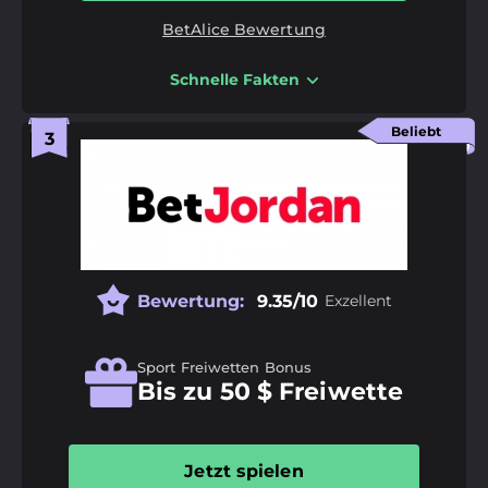
Zusätzliche Funktionen:
Boni, Casino, Turniere, VIP
BetAlice Bewertung
Programme
Auszahlungsmethoden:
Skrill
, Banküberweisung,
Schnelle Fakten
Bitcoin, CashtoCode, Dogecoin, ERC20, Ethereum,
Vorteile
Flexepin, Litecoin, MasterCard, MiFinity, Neosurf,
Unerreichte Auswahl aus über 13.000 Casinospielen
Beliebt
Neteller, Paysafecard, Ripple, Solana, Tether,
und Sportwetten
TRC20
Unkomplizierte Zahlungen sowohl mit
Kryptowährungen als auch mit Fiat Geld
18+ | Verantwortungsvoll spielen |
GambleAware.org
|
T&C
Regelmäßige Cashback Aktionen für Casino-, Live-
und Sportwettenbereich
Bewertung:
9.35/10
Exzellent
Nachteile
Sämtliche Bonusangebote unterliegen strikten
Umsatzbedingungen vor einer Auszahlung
Sport Freiwetten Bonus
Bis zu 50 $ Freiwette
Täglich und monatlich festgelegte
Maximalgrenzen für Auszahlungen von Gewinnen
Jetzt spielen
Quoten-Marge:
97%