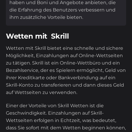
haben und Boni und Angebote anbieten, die
die Erfahrung des Benutzers verbessern und
ihm zusätzliche Vorteile bieten.
Wetten mit Skrill
Wetten mit Skrill bietet eine schnelle und sichere
Möglichkeit, Einzahlungen auf Online-Wettseiten
zu tätigen. Skrill ist ein Online-Wettbüro und ein
Bezahlservice, der es Spielern ermöglicht, Geld von
ihrer Kreditkarte oder Bankverbindung auf ein
Skrill-Konto zu transferieren und dann dieses Geld
auf Wettseiten zu verwenden.
Einer der Vorteile von Skrill Wetten ist die
Geschwindigkeit. Einzahlungen auf Skrill-
Wettseiten erfolgen in Echtzeit, was bedeutet,
dass Sie sofort mit dem Wetten beginnen können,