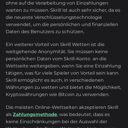
ohne auf die Verarbeitung von Einzahlungen
warten zu müssen. Skrill ist auch sehr sicher, da es
die neueste Verschlüsselungstechnologie
verwendet, um die persönlichen und finanziellen
Daten des Benutzers zu schützen.
Ein weiterer Vorteil von Skrill Wetten ist die
weitgehende Anonymität. Sie müssen keine
persönlichen Daten vom Skrill-Konto an die
Wettseite weitergeben, wenn Sie eine Einzahlung
tätigen, was für viele Spieler von Vorteil sein kann.
Skrill ermöglicht es auch, in verschiedenen
Währungen zu wetten und bietet die Möglichkeit,
Kryptowährungen wie Bitcoin zu verwenden.
Die meisten Online-Wettseiten akzeptieren Skrill
als
Zahlungsmethode
, was bedeutet, dass es
keine Einschränkungen bei der Auswahl der