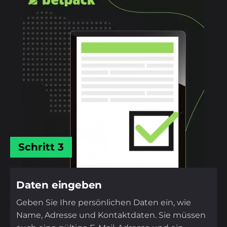
Schritt 3
Daten eingeben
Geben Sie Ihre persönlichen Daten ein, wie
Name, Adresse und Kontaktdaten. Sie müssen