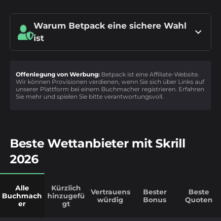
Warum Betpack eine sichere Wahl
ist
Offenlegung von Werbung:
Betpack ist eine Affiliate-Website.
Wir können Provisionen verdienen, wenn Sie sich über Links auf
unserer Plattform bei einem Buchmacher registrieren. Erfahren
Sie mehr und spielen Sie bitte verantwortungsvoll.
Beste Wettanbieter mit Skrill
2026
Alle
Kürzlich
Vertrauens
Bester
Beste
Buchmach
hinzugefü
würdig
Bonus
Quoten
er
gt