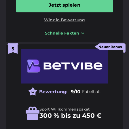
Jetzt spielen
Quoten-Marge:
96%
Zusätzliche Funktionen:
Boni, Casino, Turniere, VIP
Winz.io Bewertung
Programme
Auszahlungsmethoden:
Skrill
, Neteller, Bitcoin,
Schnelle Fakten
Banküberweisung, MasterCard, MiFinity,
Vorteile
Ethereum, Dogecoin, Visa, Tether
Sämtliche Bonusangebote und Freispiele sind
Neuer Bonus
komplett umsatzfrei gestaltet
18+ | Verantwortungsvoll spielen |
GambleAware.org
|
T&C
Vielfältiges Kassenportfolio mit Unterstützung für
Krypto- und Fiat Zahlungen
Kombiniertes Glücksspielangebot inklusive
großem Live Casino und Sportwetten
Bewertung:
9/10
Fabelhaft
Nachteile
Für die Kontaktaufnahme steht keine telefonische
Hotline zur Verfügung
Sport Willkommenspaket
300 % bis zu 450 €
Bestimmte Spielkategorien sind auf der Plattform
teilweise unübersichtlich vermischt