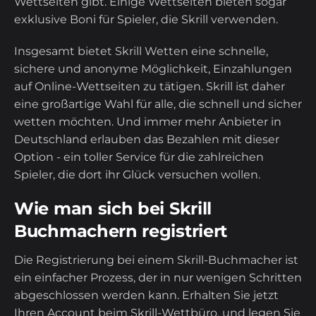
Wettseiten gibt. Einige Wettseiten bieten sogar
exklusive Boni für Spieler, die Skrill verwenden.
Insgesamt bietet Skrill Wetten eine schnelle,
sichere und anonyme Möglichkeit, Einzahlungen
auf Online-Wettseiten zu tätigen. Skrill ist daher
eine großartige Wahl für alle, die schnell und sicher
wetten möchten. Und immer mehr Anbieter in
Deutschland erlauben das Bezahlen mit dieser
Option - ein toller Service für die zahlreichen
Spieler, die dort ihr Glück versuchen wollen.
Wie man sich bei Skrill
Buchmachern registriert
Die Registrierung bei einem Skrill-Buchmacher ist
ein einfacher Prozess, der in nur wenigen Schritten
abgeschlossen werden kann. Erhalten Sie jetzt
Ihren Account beim Skrill-Wettbüro, und legen Sie