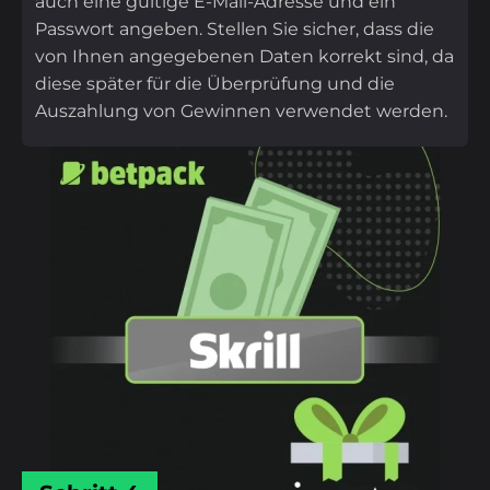
auch eine gültige E-Mail-Adresse und ein
Passwort angeben. Stellen Sie sicher, dass die
von Ihnen angegebenen Daten korrekt sind, da
diese später für die Überprüfung und die
Auszahlung von Gewinnen verwendet werden.