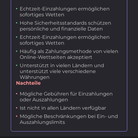
Echtzeit-Einzahlungen ermöglichen
sofortiges Wetten
Hohe Sicherheitsstandards schützen
persönliche und finanzielle Daten
Echtzeit-Einzahlungen ermöglichen
sofortiges Wetten
Häufig als Zahlungsmethode von vielen
Online-Wettseiten akzeptiert
Unterstützt in vielen Ländern und
unterstützt viele verschiedene
Währungen
Nachteile
Mögliche Gebühren für Einzahlungen
oder Auszahlungen
Ist nicht in allen Ländern verfügbar
Mögliche Beschränkungen bei Ein- und
Auszahlungslimits