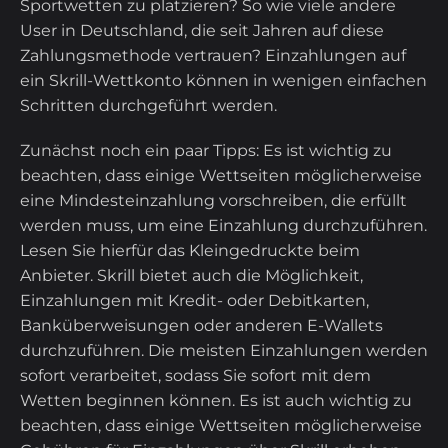
Sportwetten zu platzieren? So wie viele andere
User in Deutschland, die seit Jahren auf diese
Zahlungsmethode vertrauen? Einzahlungen auf
ein Skrill-Wettkonto können in wenigen einfachen
Schritten durchgeführt werden.
Zunächst noch ein paar Tipps: Es ist wichtig zu
beachten, dass einige Wettseiten möglicherweise
eine Mindesteinzahlung vorschreiben, die erfüllt
werden muss, um eine Einzahlung durchzuführen.
Lesen Sie hierfür das Kleingedruckte beim
Anbieter. Skrill bietet auch die Möglichkeit,
Einzahlungen mit Kredit- oder Debitkarten,
Banküberweisungen oder anderen E-Wallets
durchzuführen. Die meisten Einzahlungen werden
sofort verarbeitet, sodass Sie sofort mit dem
Wetten beginnen können. Es ist auch wichtig zu
beachten, dass einige Wettseiten möglicherweise