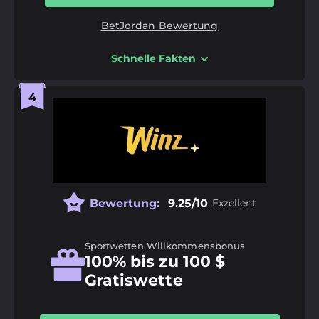
Zusätzliche Funktionen:
Boni, Casino, Turniere, VIP
BetJordan Bewertung
Programme
Auszahlungsmethoden:
Skrill
, Banküberweisung,
Schnelle Fakten
Bitcoin, Bitcoin Cash, Cardano, Dogecoin,
Vorteile
Ethereum, Jeton, MasterCard, MiFinity, Neteller,
Kombinierte Plattform für Sportwetten, Live
Paysafecard, Ripple, Solana, Tether, Tron, USD
Casino und virtuelle Spielautomaten.
Coin, Visa
Flexible Zahlungsoptionen inklusive Apple Pay und
gängigen Kryptowährungen.
18+ | Verantwortungsvoll spielen |
GambleAware.org
|
T&C
Umfangreiches Sortiment an Freispielen im
alternativen Willkommensangebot.
Bewertung:
9.25/10
Exzellent
Nachteile
Verfügbarkeit einzelner Bonusaktionen variiert je
nach geografischer Region des Spielers.
Sportwetten Willkommensbonus
100% bis zu 100 $
Mindesteinzahlungsbeträge sind für die
Gratiswette
Aktivierung der jeweiligen Promotionen
erforderlich.