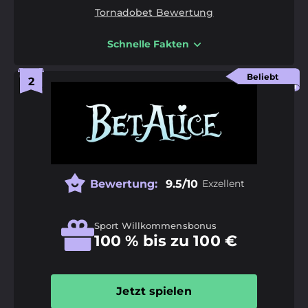
Tornadobet Bewertung
Schnelle Fakten
Vorteile
Kombiniertes Angebot aus Online Casino und
Beliebt
Sportwetten
Unterstützung von Kryptowährungen und
traditionellen Zahlungsarten
Regelmäßige Bonusangebote für Casino- und
Sportwetten
Bewertung:
9.5/10
Exzellent
Nachteile
Bonusguthaben unterliegt festgelegten
Umsatzbedingungen vor Auszahlungen
Sport Willkommensbonus
100 % bis zu 100 €
Begrenzte Auswahl an automatisierten
Werkzeugen zur Selbstregulierung
Jetzt spielen
Quoten-Marge:
86%