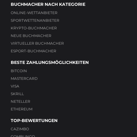
BUCHMACHER NACH KATEGORIE
ONLINE-WETTANBIETER
SPORTWETTENANBIETER
KRYPTO-BUCHMACHER
NEUE BUCHMACHER
VIRTUELLER BUCHMACHER
ESPORT-BUCHMACHER
BESTE ZAHLUNGSMÖGLICHKEITEN
BITCOIN
MASTERCARD
VISA
SKRILL
NETELLER
ETHEREUM
TOP-BEWERTUNGEN
CAZIMBO
GOMBLINGO