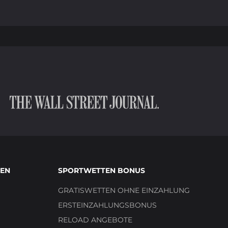
EN
SPORTWETTEN BONUS
GRATISWETTEN OHNE EINZAHLUNG
ERSTEINZAHLUNGSBONUS
RELOAD ANGEBOTE