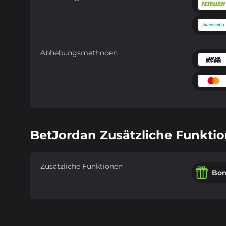
Abhebungsmethoden
BetJordan Zusätzliche Funkti
Zusätzliche Funktionen
Bon