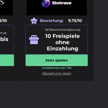
8/10
Bewertung:
9.75/10
Willkommensbonus
nus
10 Freispiele
 bis
ohne
Einzahlung
Jetzt spielen
n |
18+ | Verantwortungsvoll spielen |
GambleAware.org
|
T&C
Bewertung lesen