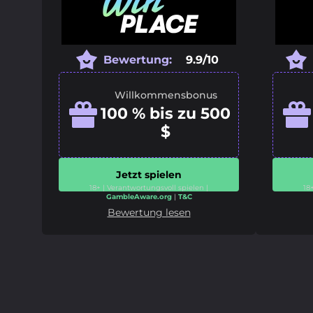
Bewertung:
9.9/10
Willkommensbonus
100 % bis zu 500
$
Jetzt spielen
18+ | Verantwortungsvoll spielen |
18
GambleAware.org
|
T&C
Bewertung lesen