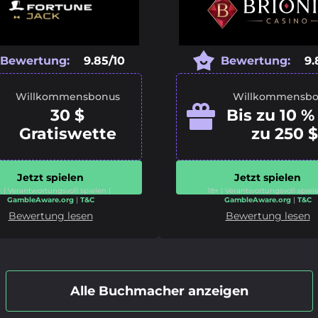
Bewertung:
9.85/10
Bewertung:
9.
Willkommensbonus
Willkommensbo
30 $
Bis zu 10 %
Gratiswette
zu 250 $
Jetzt spielen
Jetzt spielen
+ | Verantwortungsvoll spielen |
18+ | Verantwortungsvoll spiele
GambleAware.org
|
T&C
GambleAware.org
|
T&C
Bewertung lesen
Bewertung lesen
Alle Buchmacher anzeigen