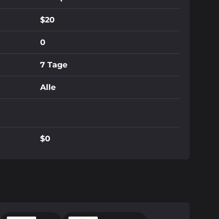
$20
0
7 Tage
Alle
$0