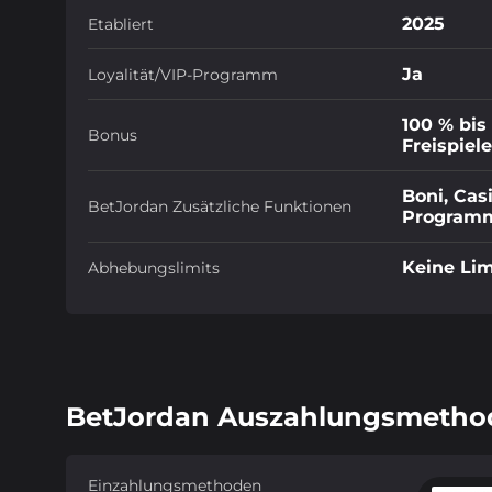
2025
Etabliert
Ja
Loyalität/VIP-Programm
100 % bis
Bonus
Freispiele
Boni, Cas
BetJordan Zusätzliche Funktionen
Program
Keine Lim
Abhebungslimits
BetJordan Auszahlungsmetho
Einzahlungsmethoden