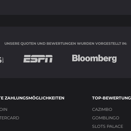
UNSERE QUOTEN UND BEWERTUNGEN WURDEN VORGESTELLT IN:
TE ZAHLUNGSMÖGLICHKEITEN
TOP-BEWERTUNG
OIN
CAZIMBO
TERCARD
GOMBLINGO
SLOTS PALACE