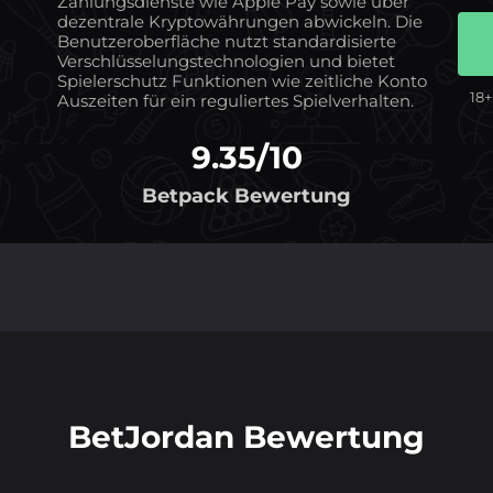
Zahlungsdienste wie Apple Pay sowie über
dezentrale Kryptowährungen abwickeln. Die
Benutzeroberfläche nutzt standardisierte
Verschlüsselungstechnologien und bietet
Spielerschutz Funktionen wie zeitliche Konto
18+
Auszeiten für ein reguliertes Spielverhalten.
9.35/10
Betpack Bewertung
BetJordan Bewertung