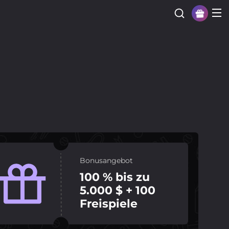
Bonusangebot
100 % bis zu
5.000 $ + 100
Freispiele