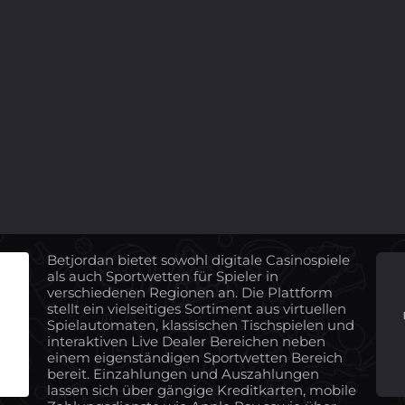
Betjordan bietet sowohl digitale Casinospiele
als auch Sportwetten für Spieler in
verschiedenen Regionen an. Die Plattform
stellt ein vielseitiges Sortiment aus virtuellen
Spielautomaten, klassischen Tischspielen und
interaktiven Live Dealer Bereichen neben
einem eigenständigen Sportwetten Bereich
bereit. Einzahlungen und Auszahlungen
lassen sich über gängige Kreditkarten, mobile