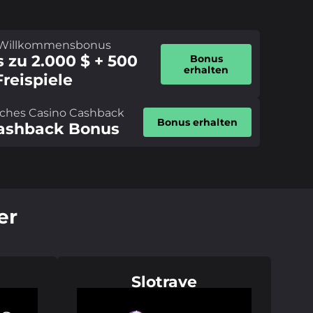
 Willkommensbonus
s zu 2.000 $ + 500
Bonus
erhalten
Freispiele
ches Casino Cashback
Bonus erhalten
Cashback Bonus
er
Slotrave