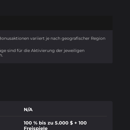
Bonusaktionen variiert je nach geografischer Region
e sind für die Aktivierung der jeweiligen
h.
N/A
100 % bis zu 5.000 $ + 100
Freispiele