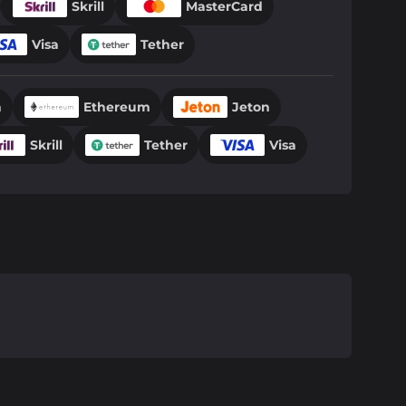
Skrill
MasterCard
Visa
Tether
n
Ethereum
Jeton
Skrill
Tether
Visa