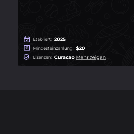
2025
Etabliert:
$20
Mindesteinzahlung:
Curacao
Mehr zeigen
Lizenzen: