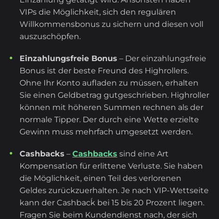
VIPs die Möglichkeit, sich den regulären
Willkommensbonus zu sichern und diesen voll
auszuschöpfen.
Einzahlungsfreie Bonus
– Der einzahlungsfreie
Bonus ist der beste Freund des Highrollers.
Ohne Ihr Konto aufladen zu müssen, erhalten
Sie einen Geldbetrag gutgeschrieben. Highroller
können mit höheren Summen rechnen als der
normale Tipper. Der durch eine Wette erzielte
Gewinn muss mehrfach umgesetzt werden.
Cashbacks
–
Cashbacks
sind eine Art
Kompensation für erlittene Verluste. Sie haben
die Möglichkeit, einen Teil des verlorenen
Geldes zurückzuerhalten. Je nach VIP-Wettseite
kann der Cashbacḱ bei 15 bis 20 Prozent liegen.
Fragen Sie beim Kundendienst nach, der sich