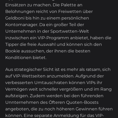
Einsätzen zu machen. Die Palette an
Belohnungen reicht von Freiwetten über
Geldboni bis hin zu einem persönlichen
Kontomanager. Da ein großer Teil der
Unternehmen in der Sportwetten-Welt
inzwischen ein VIP-Programm anbietet, haben die
Tipper die freie Auswahl und können sich den
Bookie aussuchen, der ihnen die besten
Konditionen bietet.
Aus strategischer Sicht ist es mehr als ratsam, sich
auf VIP-Wettseiten anzumelden. Aufgrund der
verbesserten Umtauschraten können VIPs ihr
Vermögen weit schneller vergrößern und im Rang
aufsteigen. Zudem werden bei den führenden
Unnternehmen des Öfteren Quoten-Boosts
angeboten, die zu noch höheren Gewinnen führen
können. Eine separate Anmeldung für das VIP-