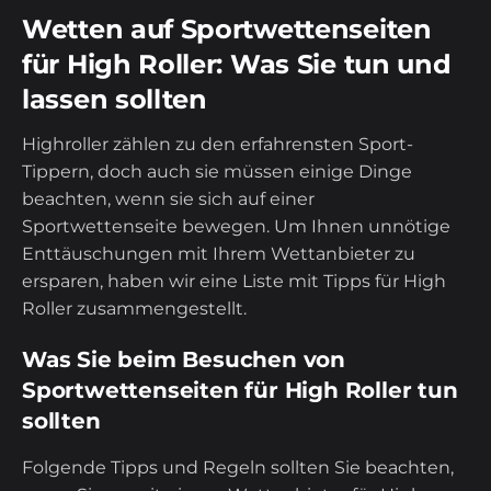
Wetten auf Sportwettenseiten
für High Roller: Was Sie tun und
lassen sollten
Highroller zählen zu den erfahrensten Sport-
Tippern, doch auch sie müssen einige Dinge
beachten, wenn sie sich auf einer
Sportwettenseite bewegen. Um Ihnen unnötige
Enttäuschungen mit Ihrem Wettanbieter zu
ersparen, haben wir eine Liste mit Tipps für High
Roller zusammengestellt.
Was Sie beim Besuchen von
Sportwettenseiten für High Roller tun
sollten
Folgende Tipps und Regeln sollten Sie beachten,