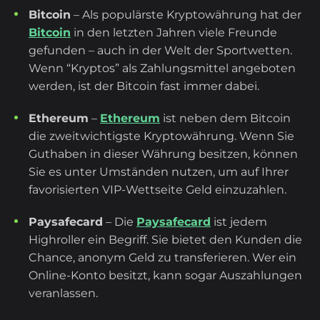
Bitcoin
– Als populärste Kryptowährung hat der
Bitcoin
in den letzten Jahren viele Freunde
gefunden – auch in der Welt der Sportwetten.
Wenn “Kryptos” als Zahlungsmittel angeboten
werden, ist der Bitcoin fast immer dabei.
Ethereum
–
Ethereum
ist neben dem Bitcoin
die zweitwichtigste Kryptowährung. Wenn Sie
Guthaben in dieser Währung besitzen, können
Sie es unter Umständen nutzen, um auf Ihrer
favorisierten VIP-Wettseite Geld einzuzahlen.
Paysafecard
– Die
Paysafecard
ist jedem
Highroller ein Begriff. Sie bietet den Kunden die
Chance, anonym Geld zu transferieren. Wer ein
Online-Konto besitzt, kann sogar Auszahlungen
veranlassen.