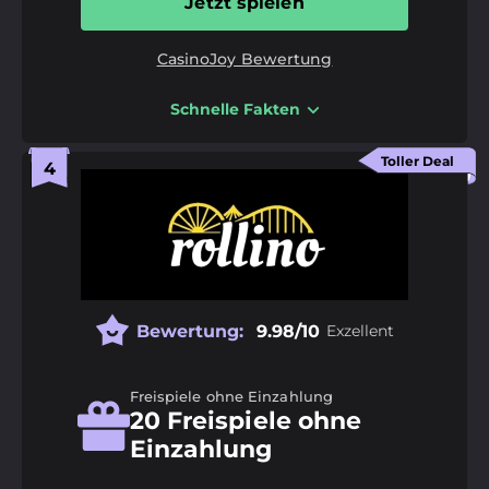
Jetzt spielen
Quoten-Marge:
96%
CasinoJoy Bewertung
Zusätzliche Funktionen:
Boni, Casino, Turniere, VIP
Programme
Schnelle Fakten
Auszahlungsmethoden:
Apple Pay,
Vorteile
Banküberweisung, Bitcoin, Bitcoin Cash, Crypto,
VPN freundlich
Toller Deal
Dogecoin, ERC20, Ethereum, Google Pay, Litecoin,
MasterCard, MiFinity, N26, Neteller, Noda Pay,
Freispiele ohne Einzahlung
Paysafecard, Revolut, Ripple, Skrill, Solana, Tether,
Bietet Sport und Casino Boni
TRC20, Visa
Nachteile
18+ | Verantwortungsvoll spielen |
GambleAware.org
|
T&C
Live Chat meist nur auf Englisch
Bewertung:
9.98/10
Exzellent
Unterstützt keine Kryptowährungen
Quoten-Marge:
97%
Freispiele ohne Einzahlung
20 Freispiele ohne
Auszahlungsmethoden:
Apple Pay,
Einzahlung
Banküberweisung, BinancePay, Bitcoin, CASHlib,
CashtoCode, Dogecoin, Ethereum, eZee-Wallet,