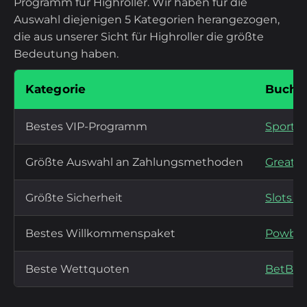
Programm für Highroller. Wir haben für die
Auswahl diejenigen 5 Kategorien herangezogen,
die aus unserer Sicht für Highroller die größte
Bedeutung haben.
Kategorie
Buchm
Bestes VIP-Programm
Sporta
Größte Auswahl an Zahlungsmethoden
Greatw
Größte Sicherheit
Slots P
Bestes Willkommenspaket
Powbe
Beste Wettquoten
BetBea