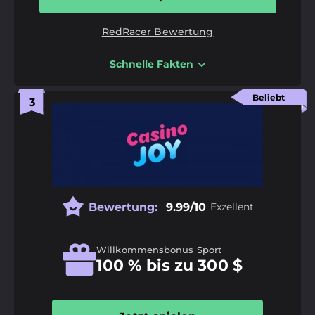
Banküberweisung, Bitcoin, Boku, Cardano,
CASHlib, CashtoCode, Dash, Dogecoin, ecoPayz,
RedRacer Bewertung
Ethereum, Flexepin, Giropay, Google Pay, Pay by
Mobile, Handyrechnung, Jeton, Klarna, Litecoin,
Schnelle Fakten
MasterCard, MiFinity, MuchBetter, Neosurf,
Vorteile
Neteller, Noda Pay, PayPal, Paysafecard, Revolut,
Ripple, SEPA, Skrill, Solana, Tether, Visa, Zimpler
Kombiniertes Wettportal mit Casino Spielen, Live
Beliebt
Tischen und Sportwetten
Großes Willkommenspaket mit Guthaben und
18+ | Verantwortungsvoll spielen |
GambleAware.org
|
T&C
Freispielen für Erstregistrierungen
Vollständig optimiertes Design für Desktop und
mobile Endgeräte
Bewertung:
9.99/10
Exzellent
Nachteile
Die Umsatzbedingungen für den
Willkommensbonus erfordern einen festgelegten
Willkommensbonus Sport
Mindestspielumsatz
100 % bis zu 300 $
Genaue Zahlungslimits variieren je nach
ausgewählter Transaktionsmethode