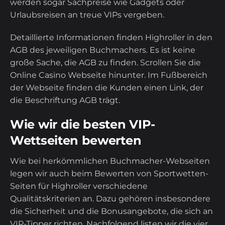
werden sogar Sachpreise wie Gadgets oder
Urlaubsreisen an treue VIPs vergeben.
Detaillierte Informationen finden Highroller in den
AGB des jeweiligen Buchmachers. Es ist keine
große Sache, die AGB zu finden. Scrollen Sie die
Online Casino Webseite hinunter. Im Fußbereich
der Webseite finden die Kunden einen Link, der
die Beschriftung AGB trägt.
Wie wir die besten VIP-
Wettseiten bewerten
Wie bei herkömmlichen Buchmacher-Webseiten
legen wir auch beim Bewerten von Sportwetten-
Seiten für Highroller verschiedene
Qualitätskriterien an. Dazu gehören insbesondere
die Sicherheit und die Bonusangebote, die sich an
VIP-Tipper richten. Nachfolgend listen wir die vier