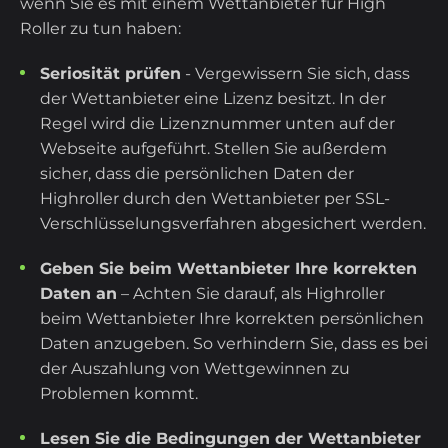
wenn Sie es mit einem Wettanbieter für High
Roller zu tun haben:
Seriosität prüfen
- Vergewissern Sie sich, dass
der Wettanbieter eine Lizenz besitzt. In der
Regel wird die Lizenznummer unten auf der
Webseite aufgeführt. Stellen Sie außerdem
sicher, dass die persönlichen Daten der
Highroller durch den Wettanbieter per SSL-
Verschlüsselungsverfahren abgesichert werden.
Geben Sie beim Wettanbieter Ihre korrekten
Daten an
– Achten Sie darauf, als Highroller
beim Wettanbieter Ihre korrekten persönlichen
Daten anzugeben. So verhindern Sie, dass es bei
der Auszahlung von Wettgewinnen zu
Problemen kommt.
Lesen Sie die Bedingungen der Wettanbieter