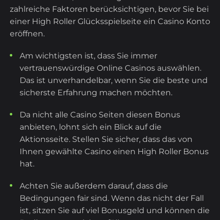
zahlreiche Faktoren berücksichtigen, bevor Sie bei
einer High Roller Glücksspielseite ein Casino Konto
eröffnen.
Am wichtigsten ist, dass Sie immer
vertrauenswürdige Online Casinos auswählen.
Das ist unverhandelbar, wenn Sie die beste und
sicherste Erfahrung machen möchten.
Da nicht alle Casino Seiten diesen Bonus
anbieten, lohnt sich ein Blick auf die
Aktionsseite. Stellen Sie sicher, dass das von
Ihnen gewählte Casino einen High Roller Bonus
hat.
Achten Sie außerdem darauf, dass die
Bedingungen fair sind. Wenn das nicht der Fall
ist, sitzen Sie auf viel Bonusgeld und können die