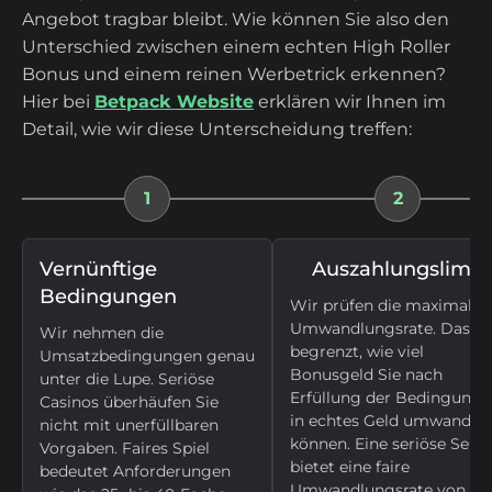
Angebot tragbar bleibt. Wie können Sie also den
Unterschied zwischen einem echten High Roller
Bonus und einem reinen Werbetrick erkennen?
Hier bei
Betpack Website
erklären wir Ihnen im
Detail, wie wir diese Unterscheidung treffen:
1
2
Vernünftige
Auszahlungslimit
Bedingungen
Wir prüfen die maximale
Umwandlungsrate. Das
Wir nehmen die
begrenzt, wie viel
Umsatzbedingungen genau
Bonusgeld Sie nach
unter die Lupe. Seriöse
Erfüllung der Bedingung
Casinos überhäufen Sie
in echtes Geld umwandel
nicht mit unerfüllbaren
können. Eine seriöse Seite
Vorgaben. Faires Spiel
bietet eine faire
bedeutet Anforderungen
Umwandlungsrate von 20