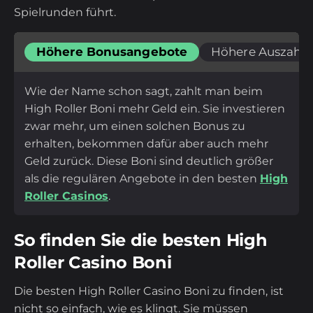
Spielrunden führt.
Höhere Bonusangebote
Höhere Auszahlu
Wie der Name schon sagt, zahlt man beim
High Roller Boni mehr Geld ein. Sie investieren
zwar mehr, um einen solchen Bonus zu
erhalten, bekommen dafür aber auch mehr
Geld zurück. Diese Boni sind deutlich größer
als die regulären Angebote in den besten
High
Roller Casinos
.
So finden Sie die besten High
Roller Casino Boni
Die besten High Roller Casino Boni zu finden, ist
nicht so einfach, wie es klingt. Sie müssen