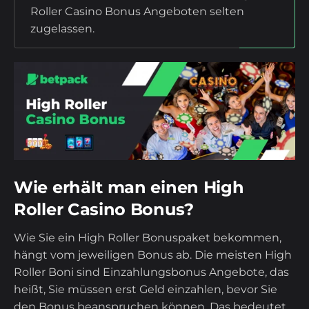
Roller Casino Bonus Angeboten selten
zugelassen.
Wie erhält man einen High
Roller Casino Bonus?
Wie Sie ein High Roller Bonuspaket bekommen,
hängt vom jeweiligen Bonus ab. Die meisten High
Roller Boni sind Einzahlungsbonus Angebote, das
heißt, Sie müssen erst Geld einzahlen, bevor Sie
den Bonus beanspruchen können. Das bedeutet