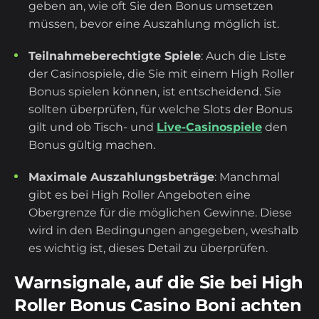
geben an, wie oft Sie den Bonus umsetzen
müssen, bevor eine Auszahlung möglich ist.
Teilnahmeberechtigte Spiele
: Auch die Liste
der Casinospiele, die Sie mit einem High Roller
Bonus spielen können, ist entscheidend. Sie
sollten überprüfen, für welche Slots der Bonus
gilt und ob Tisch- und
Live-Casinospiele
den
Bonus gültig machen.
Maximale Auszahlungsbeträge
: Manchmal
gibt es bei High Roller Angeboten eine
Obergrenze für die möglichen Gewinne. Diese
wird in den Bedingungen angegeben, weshalb
es wichtig ist, dieses Detail zu überprüfen.
Warnsignale, auf die Sie bei High
Roller Bonus Casino Boni achten