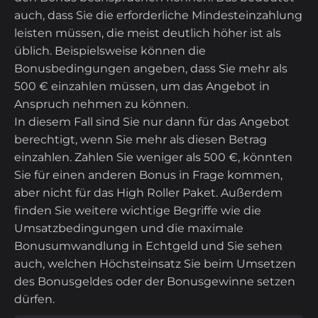
auch, dass Sie die erforderliche Mindesteinzahlung
leisten müssen, die meist deutlich höher ist als
üblich. Beispielsweise können die
Bonusbedingungen angeben, dass Sie mehr als
500 € einzahlen müssen, um das Angebot in
Anspruch nehmen zu können.
In diesem Fall sind Sie nur dann für das Angebot
berechtigt, wenn Sie mehr als diesen Betrag
einzahlen. Zahlen Sie weniger als 500 €, könnten
Sie für einen anderen Bonus in Frage kommen,
aber nicht für das High Roller Paket. Außerdem
finden Sie weitere wichtige Begriffe wie die
Umsatzbedingungen und die maximale
Bonusumwandlung in Echtgeld und Sie sehen
auch, welchen Höchsteinsatz Sie beim Umsetzen
des Bonusgeldes oder der Bonusgewinne setzen
dürfen.