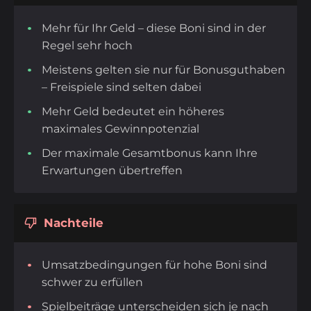
Mehr für Ihr Geld – diese Boni sind in der
Regel sehr hoch
Meistens gelten sie nur für Bonusguthaben
– Freispiele sind selten dabei
Mehr Geld bedeutet ein höheres
maximales Gewinnpotenzial
Der maximale Gesamtbonus kann Ihre
Erwartungen übertreffen
Nachteile
Umsatzbedingungen für hohe Boni sind
schwer zu erfüllen
Spielbeiträge unterscheiden sich je nach