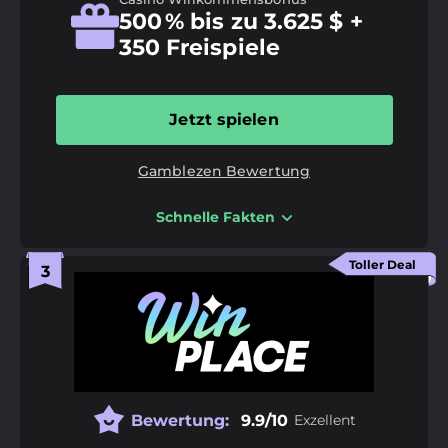
500 % bis zu 3.625 $ +
Quoten-Marge:
96%
350 Freispiele
Zusätzliche Funktionen:
Boni, Casino, Turniere, VIP
Programme
Auszahlungsmethoden:
Neteller, Giropay, ecoPayz,
Jetzt spielen
Boku, Bitcoin, Zimpler, MuchBetter, Klarna,
Banküberweisung, Apple Pay, Litecoin, Neosurf,
Gamblezen Bewertung
Paysafecard, Revolut, PayPal, Skrill, MasterCard,
MiFinity, Dash, Ethereum, Dogecoin, Visa, Ripple,
Schnelle Fakten
Google Pay, Pay by Mobile, Handyrechnung, Jeton,
Vorteile
CashtoCode, CASHlib, Noda Pay, Flexepin, Tether,
Solana, Cardano, SEPA
Umfangreiches Willkommensbonuspaket
Toller Deal
Zahlreiche Reload- und Cashback-Aktionen
18+ | Verantwortungsvoll spielen |
GambleAware.org
|
T&C
Moderne und benutzerfreundliche Oberfläche
Akzeptiert verschiedene Zahlungsmethoden,
inklusive Kryptowährungen
Nachteile
Bewertung:
9.9/10
Exzellent
Eingeschränkte Transparenz bei