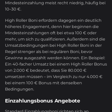
Mindesteinzahlung meist recht niedrig, häufig bei
10–30 €.
High Roller Boni erfordern dagegen ein deutlich
höheres Engagement, denn hier beginnen die
Mindesteinzahlungen oft bei etwa 100 € oder
mehr, um sich zu qualifizieren. Außerdem sind die
Umsatzbedingungen bei High Roller Boni in der
Regel strenger als bei regulären Boni, bevor
Gewinne ausgezahlt werden können. Ein Beispiel:
Ein 40-facher Umsatz bei einem High Roller Bonus
von 2.000 € bedeutet, dass Sie 80.000 €
umsetzen müssen – im Vergleich zu nur 4.000 €
bei einem 100 € Bonus mit denselben
Bedingungen.
Einzahlungsbonus Angebote
Standard Einzahlungsboni richten sich an