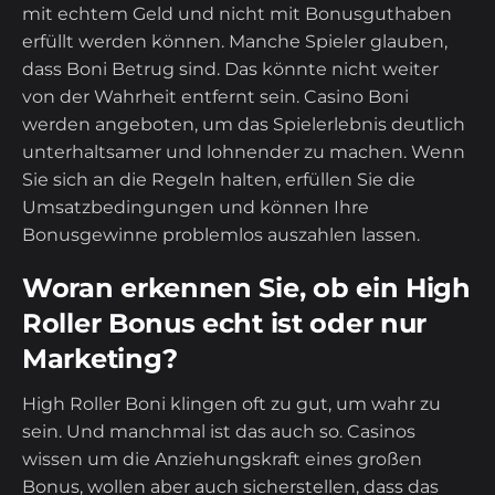
mit echtem Geld und nicht mit Bonusguthaben
erfüllt werden können. Manche Spieler glauben,
dass Boni Betrug sind. Das könnte nicht weiter
von der Wahrheit entfernt sein. Casino Boni
werden angeboten, um das Spielerlebnis deutlich
unterhaltsamer und lohnender zu machen. Wenn
Sie sich an die Regeln halten, erfüllen Sie die
Umsatzbedingungen und können Ihre
Bonusgewinne problemlos auszahlen lassen.
Woran erkennen Sie, ob ein High
Roller Bonus echt ist oder nur
Marketing?
High Roller Boni klingen oft zu gut, um wahr zu
sein. Und manchmal ist das auch so. Casinos
wissen um die Anziehungskraft eines großen
Bonus, wollen aber auch sicherstellen, dass das