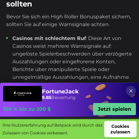
sollten
Bevor Sie sich ein High Roller Bonuspaket sichern,
sollten Sie auf einige Warnsignale achten.
Casinos mit schlechtem Ruf
: Diese Art von
Casinos weist mehrere Warnsignale auf:
ungelöste Spielerbeschwerden über verzögerte
Auszahlungen oder eingefrorene Konten,
Berichte über manipulierte Spiele oder
unregelmäßige Auszahlungen, eine Aufnahme
auf schwarze Listen durch Aufsichtsstellen,
FortuneJack
fehlende ordnungsgemäße Lizenzierung, keine
9.85
Bewertung
Transparenz bezüglich der
Unternehmensinhaber, aggressive
100 % bis zu 200 $
Jetzt spielen
Bonusangebote, die die Umsatzbedingungen
verschleiern, schlechter Kundenservice sowie
Ihre Nutzererfahrung auf Betpack wird durch das
Ihre Nutzererfahrung auf Betpack wird durch das
Cookies
Cookies
ein illegaler Betrieb in bestimmten Ländern.
zulassen
zulassen
Zulassen von Cookies verbessert.
Zulassen von Cookies verbessert.
Buchmacher
Wettbonus
Gratiswetten
Online Casinos