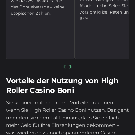
wie das 25- bis 40-Fache
% oder mehr. Seien Sie
des Bonusbetrags – keine
vorsichtig bei Raten unter
utopischen Zahlen.
10 %.
Vorteile der Nutzung von High
Roller Casino Boni
Sie können mit mehreren Vorteilen rechnen,
wenn Sie High Roller Casino Boni nutzen. Das geht
über den simplen Fakt hinaus, dass Sie einfach
mehr Geld für Ihre Einzahlungen bekommen –
was wiederum zu noch spannenderen Casino-