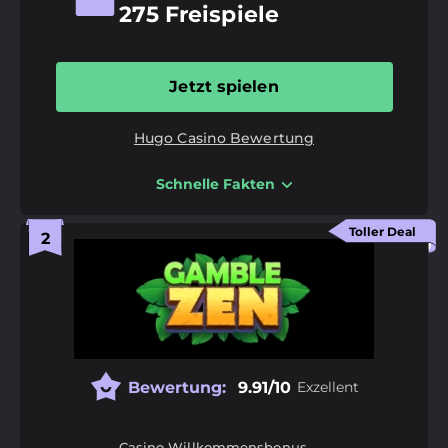
275 Freispiele
Jetzt spielen
Hugo Casino Bewertung
Schnelle Fakten
Vorteile
Zugang zu einer großen Auswahl an Casinospielen
Toller Deal
Übersichtliche und einfach zu bedienende Casino
Seite
Sichere und geschützte Plattform
Nachteile
Das Casino bietet keine mobile App zum
Bewertung:
9.91/10
Exzellent
Herunterladen an
Sportwetten sind nicht verfügbar
Casino Willkommensbonus