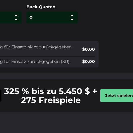
Back-Quoten
g für Einsatz nicht zurückgegeben
$0.00
g für Einsatz zurückgegeben (SR):
$0.00
325 % bis zu 5.450 $ +
Jetzt spiele
275 Freispiele