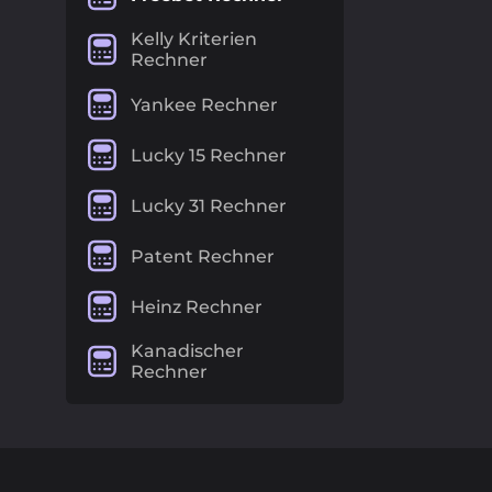
Kelly Kriterien
Rechner
Yankee Rechner
Lucky 15 Rechner
Lucky 31 Rechner
Patent Rechner
Heinz Rechner
Kanadischer
Rechner