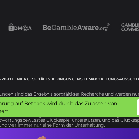
RICHTLINIEN
GESCHÄFTSBEDINGUNGEN
SITEMAP
HAFTUNGSAUSSCHL
nungen sind das Ergebnis sorgfältiger Recherche und werden nur
bsites soll als Finanzberatung dienen, sondern als eine Bibliothe
hrung auf Betpack wird durch das Zulassen von
hrung auf Betpack wird durch das Zulassen von
r finanzielle oder andere Verluste, die durch die Nutzung der au
ert.
ert.
r ein verantwortungsvolles Spielen eine Gewährleistung der Verb
ntwortungsbewusstes Glücksspiel unterstützen, und das Glücksspie
st und war immer nur eine Form der Unterhaltung.