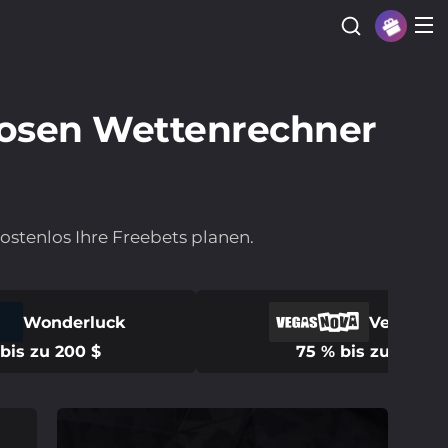
nlosen Wettenrechner
stenlos Ihre Freebets planen.
Wonderluck
Vegas No
bis zu 200 $
75 % bis zu 200 $