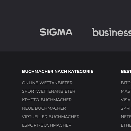
BUCHMACHER NACH KATEGORIE
BES
ONLINE-WETTANBIETER
BITC
SPORTWETTENANBIETER
MAS
KRYPTO-BUCHMACHER
VISA
NEUE BUCHMACHER
SKRI
VIRTUELLER BUCHMACHER
NET
ESPORT-BUCHMACHER
ETH