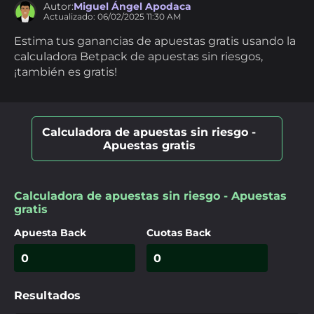
Autor:
Miguel Ángel Apodaca
Actualizado:
06/02/2025
11:30 AM
Estima tus ganancias de apuestas gratis usando la
calculadora Betpack de apuestas sin riesgos,
¡también es gratis!
Calculadora de apuestas sin riesgo -
Apuestas gratis
Calculadora de apuestas sin riesgo - Apuestas
Calculadora de limpiabonos
gratis
Apuesta Back
Cuotas Back
Calculadora de apuestas de arbitraje
Calculadora de apuestas acumuladas
Resultados
Calculadora de apuestas de Hándicap
Asiático