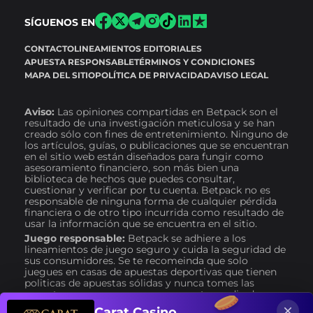
SÍGUENOS EN
CONTACTO
LINEAMIENTOS EDITORIALES
APUESTA RESPONSABLE
TÉRMINOS Y CONDICIONES
MAPA DEL SITIO
POLÍTICA DE PRIVACIDAD
AVISO LEGAL
Aviso:
Las opiniones compartidas en Betpack son el
resultado de una investigación meticulosa y se han
creado sólo con fines de entretenimiento. Ninguno de
los artículos, guías, o publicaciones que se encuentran
en el sitio web están diseñados para fungir como
asesoramiento financiero, son más bien una
biblioteca de hechos que puedes consultar,
cuestionar y verificar por tu cuenta. Betpack no es
responsable de ninguna forma de cualquier pérdida
financiera o de otro tipo incurrida como resultado de
usar la información que se encuentra en el sitio.
Juego responsable:
Betpack se adhiere a los
lineamientos de juego seguro y cuida la seguridad de
sus consumidores. Se te recomeinda que solo
juegues en casas de apuestas deportivas que tienen
politicas de apuestas sólidas y nunca tomes las
apuestas como una carrera o como tu medio de
subsistencia. Las apuestas siempre deberían ser
Carat Casino