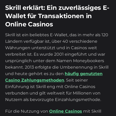
Eingeschränkte Transparenz bei
Top Online Casinos mit Skrill
Skrill erklärt: Ein zuverlässiges E-
Lizenzinformationen
Wallet für Transaktionen in
Bonusbedingungen können komplex und streng
Skrill erklärt: Ein zuverlässiges E-Wallet
sein
Online Casinos
für Transaktionen in Online Casinos
Der maximale Auszahlungsbetrag aus Gewinnen
mit Freispielen beträgt 100 €
Skrill ist ein beliebtes E-Wallet, das in mehr als 120
Wesentliche Einblicke in Skrill-
Ländern verfügbar ist, über 40 verschiedene
Quoten-Marge:
96%
Währungen unterstützt und in Casinos weit
Zahlungen
verbreitet ist. Es wurde 2001 eingeführt und war
Zusätzliche Funktionen:
Boni, Casino, Turniere, VIP
Programme
ursprünglich unter dem Namen Moneybookers
So wählen wir die besten Skrill Casinos
bekannt. 2013 erfolgte die Umbenennung in Skrill
Auszahlungsmethoden:
Skrill
, Neteller, ecoPayz,
aus
Bitcoin, Zimpler, MuchBetter, Klarna,
und heute gehört es zu den
häufig genutzten
Banküberweisung, Litecoin, Paysafecard,
Casino Zahlungsmethoden
. Seit seiner
So nutzen Sie Skrill in Online Casinos:
MasterCard, MiFinity, Ethereum, Dogecoin, Visa,
Einführung ist Skrill eng mit Online Casinos
Jeton, Tether
Eine Schritt-für-Schritt-Anleitung
verbunden und gilt weltweit für Millionen von
Nutzern als bevorzugte Einzahlungsmethode.
18+ | Verantwortungsvoll spielen |
GambleAware.org
|
T&C
So funktionieren Einzahlungen bei Skrill
Für die Nutzung von
Online Casinos
mit Skrill
Casinos