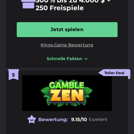
500 % bis zu 4.000 $ +
Bestimmte Spielkategorien sind auf der Plattform
250 Freispiele
teilweise unübersichtlich vermischt
Wett-Software:
Softswiss
Jetzt spielen
Quoten-Marge:
93%
Zusätzliche Funktionen:
Boni, Casino, VIP
Kings.Game Bewertung
Programme
Auszahlungsmethoden:
Skrill
, Neteller, ecoPayz,
Schnelle Fakten
Boku, Bitcoin, Litecoin, Paysafecard, MasterCard,
Vorteile
MiFinity, Ethereum, Dogecoin, Visa, Ripple, Pay by
Großes Spielesortiment von bekannten und
Toller Deal
Mobile, Handyrechnung, iDebit, Tether
etablierten Softwareentwicklern
Flexible Zahlungsoptionen inklusive einer breiten
18+ | Verantwortungsvoll spielen |
GambleAware.org
|
T&C
Palette an Kryptowährungen
Integriertes Treueprogramm für regelmäßige
Kontovorteile aktiver Nutzer
Bewertung:
9.15/10
Exzellent
Nachteile
Gewinne aus Freispielen unterliegen spezifischen