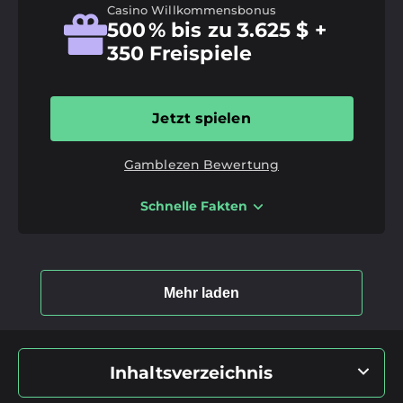
Umsatzbedingungen vor Auszahlung
Casino Willkommensbonus
500 % bis zu 3.625 $ +
Bei Stoßzeiten kann es im Live Chat zu
350 Freispiele
Verzögerungen kommen
Quoten-Marge:
96%
Jetzt spielen
Zusätzliche Funktionen:
Boni, Casino, Mobile App,
Turniere, VIP Programme
Gamblezen Bewertung
Auszahlungsmethoden:
Skrill
, Neteller, Bitcoin,
Litecoin, Paysafecard, Revolut, MasterCard,
Schnelle Fakten
Dogecoin, Visa, Ripple, Rapid Transfer, Tether,
Vorteile
Solana, Cardano, Bitcoin Cash, Tron, USD Coin,
BNB, Ton
Umfangreiches Willkommensbonuspaket
Zahlreiche Reload- und Cashback-Aktionen
18+ | Verantwortungsvoll spielen |
GambleAware.org
|
T&C
Moderne und benutzerfreundliche Oberfläche
Akzeptiert verschiedene Zahlungsmethoden,
inklusive Kryptowährungen
Inhaltsverzeichnis
Nachteile