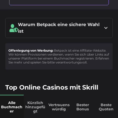
Warum Betpack eine sichere Wahl
ist
Offenlegung von Werbung:
Betpack ist eine Affiliate-Website.
Wir können Provisionen verdienen, wenn Sie sich über Links auf
unserer Plattform bei einem Buchmacher registrieren. Erfahren
Sie mehr und spielen Sie bitte verantwortungsvoll.
Top Online Casinos mit Skrill
Alle
Kürzlich
Vertrauens
Bester
Beste
Buchmach
hinzugefü
würdig
Bonus
Quoten
er
gt