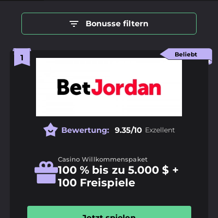
Bonusse filtern
Beliebt
Bewertung:
9.35/10
Exzellent
Casino Willkommenspaket
100 % bis zu 5.000 $ +
100 Freispiele
Jetzt spielen