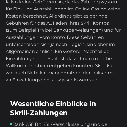
fallen keine Gebühren an, da das Zahlungssystem
für Ein- und Auszahlungen im Online Casino keine
Casino Gewinne mit Skrill auszahlen
Kosten berechnet. Allerdings gibt es geringe
Gebühren für das Aufladen Ihres Skrill Kontos
Skrill Transaktionszeiten, Gebühren und
(zum Beispiel 1 % bei Banküberweisungen) und für
Limits
Auszahlungen vom Konto. Diese Gebühren
unterscheiden sich je nach Region, sind aber im
Skrill Effizienz mit VIP Status und Krypto
Allgemeinen ähnlich. Ein weiterer Nachteil bei
Vorteil steigern
Einzahlungen mit Skrill ist, dass Ihnen manche
Willkommensboni entgehen könnten. Skrill kann,
wie auch Neteller, manchmal von der Teilnahme
Skrill Casinos im Vergleich zu
an Einzahlungsboni ausgeschlossen sein.
Paysafecard Casinos
Welche Vorteile bieten Skrill Casinos?
Wesentliche Einblicke in
Skrill-Zahlungen
Beliebte Skrill Casino Boni
Dank 256 Bit SSL-Verschlüsselung und der