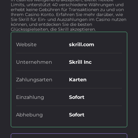
Limits, unterstützt 40 verschiedene Währungen und
erhebt keine Gebühren für Transaktionen zu und von
Ihrem Casino Konto. Erfahren Sie mehr darüber, wie
Sie Skrill für Ein- und Auszahlungen im Casino nutzen
können, und entdecken Sie die besten
Glücksspielseiten, die Skrill akzeptieren.
Website
skrill.com
Unternehmen
Skrill Inc
Zahlungsarten
Karten
Einzahlung
Sofort
Abhebung
Sofort