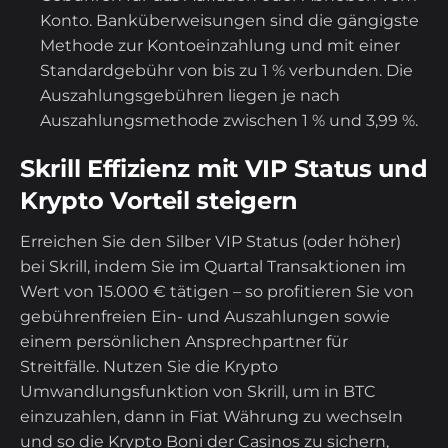
Konto. Banküberweisungen sind die gängigste
Methode zur Kontoeinzahlung und mit einer
Standardgebühr von bis zu 1 % verbunden. Die
Auszahlungsgebühren liegen je nach
Auszahlungsmethode zwischen 1 % und 3,99 %.
Skrill Effizienz mit VIP Status und
Krypto Vorteil steigern
Erreichen Sie den Silber VIP Status (oder höher)
bei Skrill, indem Sie im Quartal Transaktionen im
Wert von 15.000 € tätigen – so profitieren Sie von
gebührenfreien Ein- und Auszahlungen sowie
einem persönlichen Ansprechpartner für
Streitfälle. Nutzen Sie die Krypto
Umwandlungsfunktion von Skrill, um in BTC
einzuzahlen, dann in Fiat Währung zu wechseln
und so die Krypto Boni der Casinos zu sichern,