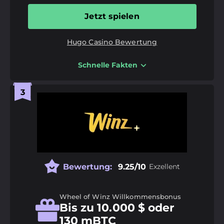
Jetzt spielen
Quoten-Marge:
96%
Zusätzliche Funktionen:
Boni, Casino, Turniere, VIP
Hugo Casino Bewertung
Programme
Auszahlungsmethoden:
Skrill
, Neteller, Bitcoin,
Schnelle Fakten
Banküberweisung, MasterCard, MiFinity,
Vorteile
Ethereum, Dogecoin, Visa, Tether
Zugang zu einer großen Auswahl an Casinospielen
Übersichtliche und einfach zu bedienende Casino
18+ | Verantwortungsvoll spielen |
GambleAware.org
|
T&C
Seite
Sichere und geschützte Plattform
Nachteile
Das Casino bietet keine mobile App zum
Bewertung:
9.25/10
Exzellent
Herunterladen an
Sportwetten sind nicht verfügbar
Wheel of Winz Willkommensbonus
Bis zu 10.000 $ oder
Quoten-Marge:
96%
130 mBTC