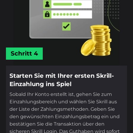
Schritt 4
Starten Sie mit Ihrer ersten Skrill-
Einzahlung ins Spiel
Sobald Ihr Konto erstellt ist, gehen Sie zum
Einzahlungsbereich und wählen Sie Skrill aus
der Liste der Zahlungsmethoden. Geben Sie
den gewünschten Einzahlungsbetrag ein und
bestätigen Sie die Transaktion über den
sicheren Skrill Login. Das Guthaben wird sofort