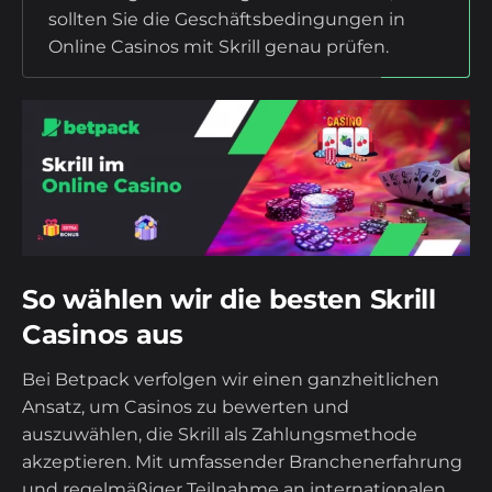
sollten Sie die Geschäftsbedingungen in
Online Casinos mit Skrill genau prüfen.
So wählen wir die besten Skrill
Casinos aus
Bei Betpack verfolgen wir einen ganzheitlichen
Ansatz, um Casinos zu bewerten und
auszuwählen, die Skrill als Zahlungsmethode
akzeptieren. Mit umfassender Branchenerfahrung
und regelmäßiger Teilnahme an internationalen