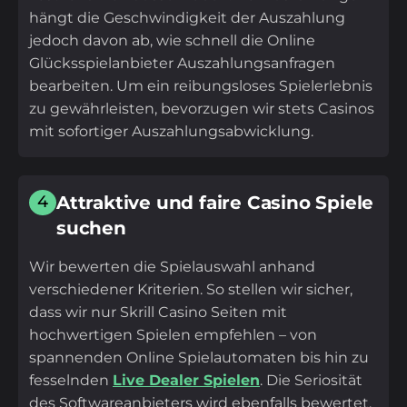
hängt die Geschwindigkeit der Auszahlung
jedoch davon ab, wie schnell die Online
Glücksspielanbieter Auszahlungsanfragen
bearbeiten. Um ein reibungsloses Spielerlebnis
zu gewährleisten, bevorzugen wir stets Casinos
mit sofortiger Auszahlungsabwicklung.
Attraktive und faire Casino Spiele
4
suchen
Wir bewerten die Spielauswahl anhand
verschiedener Kriterien. So stellen wir sicher,
dass wir nur Skrill Casino Seiten mit
hochwertigen Spielen empfehlen – von
spannenden Online Spielautomaten bis hin zu
fesselnden
Live Dealer Spielen
. Die Seriosität
des Softwareanbieters wird ebenfalls bewertet,