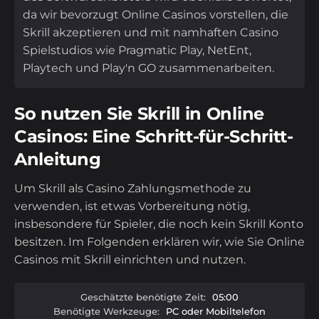
da wir bevorzugt Online Casinos vorstellen, die
Skrill akzeptieren und mit namhaften Casino
Spielstudios wie Pragmatic Play, NetEnt,
Playtech und Play'n GO zusammenarbeiten.
So nutzen Sie Skrill in Online
Casinos: Eine Schritt-für-Schritt-
Anleitung
Um Skrill als Casino Zahlungsmethode zu
verwenden, ist etwas Vorbereitung nötig,
insbesondere für Spieler, die noch kein Skrill Konto
besitzen. Im Folgenden erklären wir, wie Sie Online
Casinos mit Skrill einrichten und nutzen.
Geschätzte benötigte Zeit:
05:00
Benötigte Werkzeuge:
PC oder Mobiltelefon