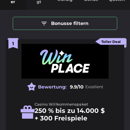
er
gt
Bonusse filtern
Toller Deal
Bewertung:
9.9/10
Exzellent
Casino Willkommenspaket
250 % bis zu 14.000 $
+ 300 Freispiele