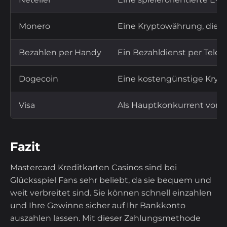
Monero
Eine Kryptowährung, die v
Bezahlen per Handy
Ein Bezahldienst per Tele
Dogecoin
Eine kostengünstige Krypt
Visa
Als Hauptkonkurrent von Ma
Fazit
Mastercard Kreditkarten Casinos sind bei
Glücksspiel Fans sehr beliebt, da sie bequem und
weit verbreitet sind. Sie können schnell einzahlen
und Ihre Gewinne sicher auf Ihr Bankkonto
auszahlen lassen. Mit dieser Zahlungsmethode