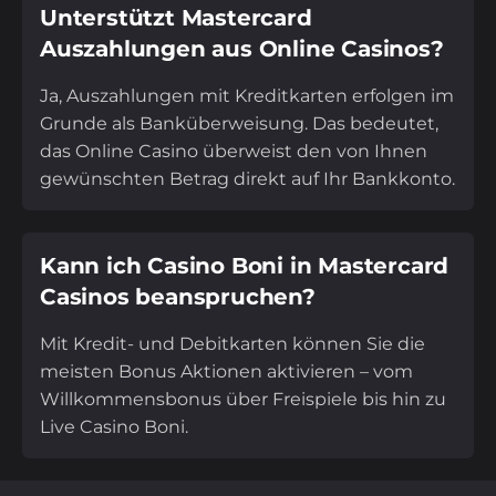
Unterstützt Mastercard
Auszahlungen aus Online Casinos?
Ja, Auszahlungen mit Kreditkarten erfolgen im
Grunde als Banküberweisung. Das bedeutet,
das Online Casino überweist den von Ihnen
gewünschten Betrag direkt auf Ihr Bankkonto.
Kann ich Casino Boni in Mastercard
Casinos beanspruchen?
Mit Kredit- und Debitkarten können Sie die
meisten Bonus Aktionen aktivieren – vom
Willkommensbonus über Freispiele bis hin zu
Live Casino Boni.