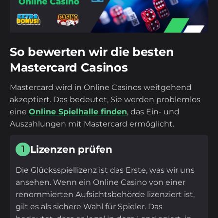
So bewerten wir die besten
Mastercard Casinos
Mastercard wird in Online Casinos weitgehend
akzeptiert. Das bedeutet, Sie werden problemlos
eine
Online Spielhalle finden
, das Ein- und
Auszahlungen mit Mastercard ermöglicht.
Lizenzen prüfen
1
Die Glücksspiellizenz ist das Erste, was wir uns
ansehen. Wenn ein Online Casino von einer
renommierten Aufsichtsbehörde lizenziert ist,
gilt es als sichere Wahl für Spieler. Das