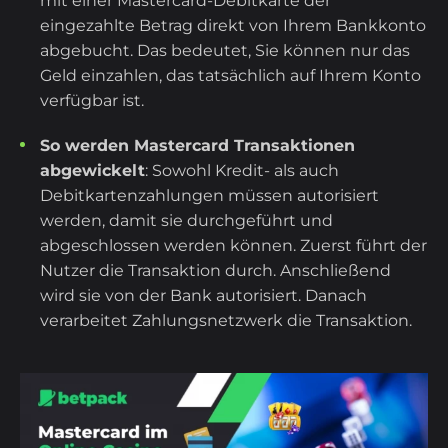
mit einer Mastercard-Debitkarte der
eingezahlte Betrag direkt von Ihrem Bankkonto
Fazit
abgebucht. Das bedeutet, Sie können nur das
Geld einzahlen, das tatsächlich auf Ihrem Konto
Häufig gestellte Fragen
verfügbar ist.
So werden Mastercard Transaktionen
abgewickelt
: Sowohl Kredit- als auch
Debitkartenzahlungen müssen autorisiert
werden, damit sie durchgeführt und
abgeschlossen werden können. Zuerst führt der
Nutzer die Transaktion durch. Anschließend
wird sie von der Bank autorisiert. Danach
verarbeitet Zahlungsnetzwerk die Transaktion.