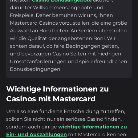
darunter Willkommensangebote und
Freispiele. Daher bemühen wir uns, Ihnen
Mastercard Casinos vorzustellen, die eine große
Auswahl an Boni bieten. Außerdem überprüfen
wir die Qualität der angebotenen Boni. Wir
achten darauf, ob faire Bedingungen gelten,
und bevorzugen Casino Seiten mit niedrigen
Umsatzanforderungen und spielerfreundlichen
Bonusbedingungen.
Wichtige Informationen zu
Casinos mit Mastercard
Um also eine fundierte Entscheidung zu treffen,
sollten Sie nicht nur ein seriöses Casino finden,
sondern auch einige
wichtige Informationen zu
Ein- und Auszahlungen
mit Mastercard kennen.