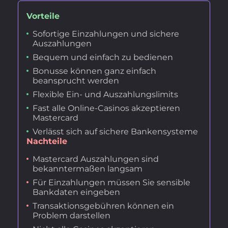
Vorteile
Sofortige Einzahlungen und sichere
Auszahlungen
Bequem und einfach zu bedienen
Bonusse können ganz einfach
beansprucht werden
Flexible Ein- und Auszahlungslimits
Fast alle Online-Casinos akzeptieren
Mastercard
Verlässt sich auf sichere Bankensysteme
Nachteile
Mastercard Auszahlungen sind
bekanntermaßen langsam
Für Einzahlungen müssen Sie sensible
Bankdaten eingeben
Transaktionsgebühren können ein
Problem darstellen