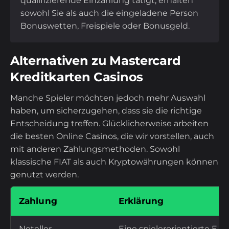
qualifizierende Einzahlung tätigt, erhalten
sowohl Sie als auch die eingeladene Person
Bonuswetten, Freispiele oder Bonusgeld.
Alternativen zu Mastercard
Kreditkarten Casinos
Manche Spieler möchten jedoch mehr Auswahl
haben, um sicherzugehen, dass sie die richtige
Entscheidung treffen. Glücklicherweise arbeiten
die besten Online Casinos, die wir vorstellen, auch
mit anderen Zahlungsmethoden. Sowohl
klassische FIAT als auch Kryptowährungen können
genutzt werden.
Zahlung
Erklärung
Neteller
Eine spielerorientierte E-W