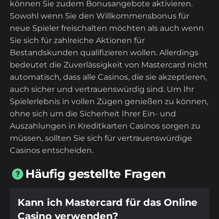
können Sie zudem Bonusangebote aktivieren.
Sowohl wenn Sie den Willkommensbonus für
neue Spieler freischalten möchten als auch wenn
Sie sich für zahlreiche Aktionen für
Bestandskunden qualifizieren wollen. Allerdings
bedeutet die Zuverlässigkeit von Mastercard nicht
automatisch, dass alle Casinos, die sie akzeptieren,
auch sicher und vertrauenswürdig sind. Um Ihr
Spielerlebnis in vollen Zügen genießen zu können,
ohne sich um die Sicherheit Ihrer Ein- und
Auszahlungen in Kreditkarten Casinos sorgen zu
müssen, sollten Sie sich für vertrauenswürdige
Casinos entscheiden.
Häufig gestellte Fragen
Kann ich Mastercard für das Online
Casino verwenden?