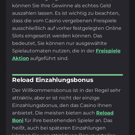
können Sie Ihre Gewinne als echtes Geld
auszahlen lassen. Es ist wichtig zu beachten,
dass die vom Casino vergebenen Freispiele
ausschließlich auf vorher festgelegten Online
Slots eingesetzt werden können. Das
bedeutet, Sie können nur ausgewählte
Spielautomaten nutzen, die in der
Freispiele
Aktion
aufgeführt sind.
Reload Einzahlungsbonus
Der Willkommensbonus ist in der Regel sehr
attraktiv, aber er ist nicht der einzige
Einzahlungsbonus, den das Casino Ihnen
anbietet. Die meisten bieten auch
Reload
Boni
für ihre bestehenden Spieler an. Das
heißt, auch bei späteren Einzahlungen