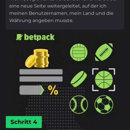
eine neue Seite weitergeleitet, auf der ich
meinen Benutzernamen, mein Land und die
Währung angeben musste.
Schritt 4