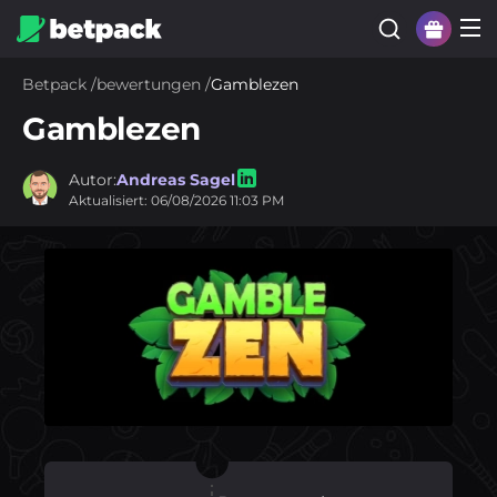
Betpack
/
bewertungen
/
Gamblezen
Gamblezen
Autor:
Andreas Sagel
Aktualisiert:
06/08/2026
11:03 PM