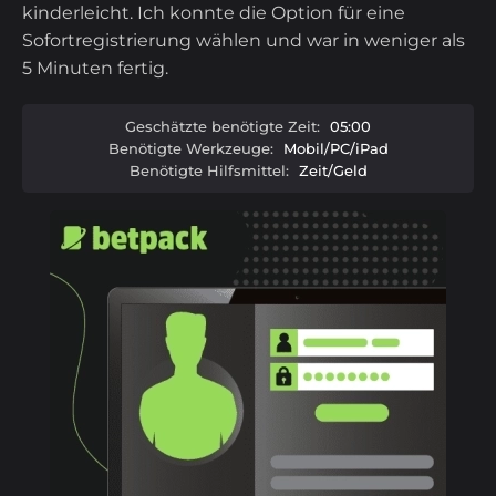
kinderleicht. Ich konnte die Option für eine
Sofortregistrierung wählen und war in weniger als
5 Minuten fertig.
Geschätzte benötigte Zeit:
05:00
Benötigte Werkzeuge:
Mobil/PC/iPad
Benötigte Hilfsmittel:
Zeit/Geld