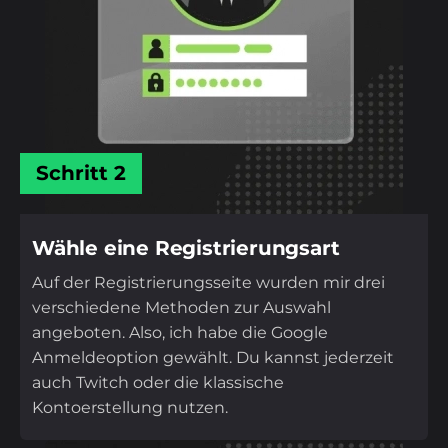
Schritt 2
Wähle eine Registrierungsart
Auf der Registrierungsseite wurden mir drei
verschiedene Methoden zur Auswahl
angeboten. Also, ich habe die Google
Anmeldeoption gewählt. Du kannst jederzeit
auch Twitch oder die klassische
Kontoerstellung nutzen.