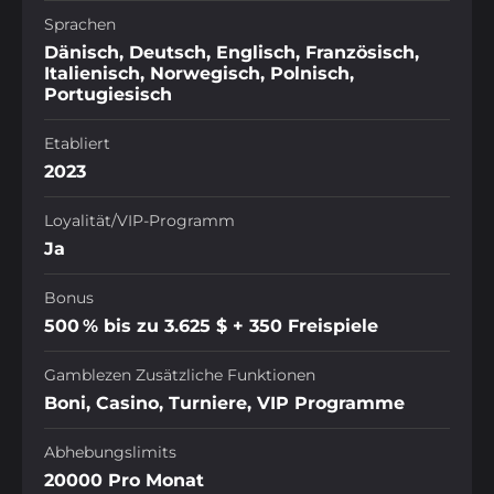
Sprachen
Dänisch, Deutsch, Englisch, Französisch,
Italienisch, Norwegisch, Polnisch,
Portugiesisch
Etabliert
2023
Loyalität/VIP-Programm
Ja
Bonus
500 % bis zu 3.625 $ + 350 Freispiele
Gamblezen Zusätzliche Funktionen
Boni, Casino, Turniere, VIP Programme
Abhebungslimits
20000 Pro Monat