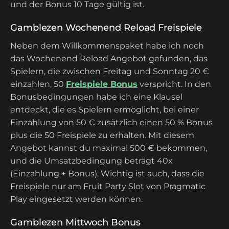
und der Bonus 10 Tage gültig ist.
Gamblezen Wochenend Reload Freispiele
Neben dem Willkommenspaket habe ich noch
das Wochenend Reload Angebot gefunden, das
Spielern, die zwischen Freitag und Sonntag 20 €
einzahlen, 50
Freispiele Bonus
verspricht. In den
Bonusbedingungen habe ich eine Klausel
entdeckt, die es Spielern ermöglicht, bei einer
Einzahlung von 50 € zusätzlich einen 50 % Bonus
plus die 50 Freispiele zu erhalten. Mit diesem
Angebot kannst du maximal 500 € bekommen,
und die Umsatzbedingung beträgt 40x
(Einzahlung + Bonus). Wichtig ist auch, dass die
Freispiele nur am Fruit Party Slot von Pragmatic
Play eingesetzt werden können.
Gamblezen Mittwoch Bonus