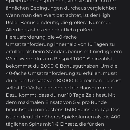
Spielertypen ansprechen, sind sie aufgrund der
ähnlichen Bedingungen durchaus vergleichbar.
Wenn man den Wert betrachtet, ist der High
Roller Bonus eindeutig die größere Nummer.
Allerdings ist es eine deutlich größere
Herausforderung, die 40-fache
Umsatzanforderung innerhalb von 10 Tagen zu
erfüllen, als beim Standardbonus mit niedrigerem
Wert. Wenn du zum Beispiel 1.000 € einzahlst,
bekommst du 2.000 € Bonusguthaben. Um die
40-fache Umsatzanforderung zu erfüllen, musst
du einen Umsatz von 80.000 € erreichen – das ist
selbst für Vielspieler eine echte Hausnummer.
Dazu kommt, dass du nur 10 Tage Zeit hast. Mit
dem maximalen Einsatz von 5 € pro Runde
brauchst du mindestens 1.600 Spins pro Tag. Das
ist ein deutlich höheres Spielvolumen als die 400
täglichen Spins mit 1 € Einsatz, die für den