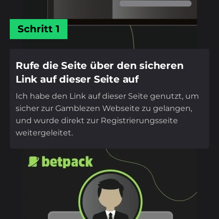
Schritt 1
Rufe die Seite über den sicheren
Link auf dieser Seite auf
Ich habe den Link auf dieser Seite genutzt, um
sicher zur Gamblezen Webseite zu gelangen,
und wurde direkt zur Registrierungsseite
weitergeleitet.