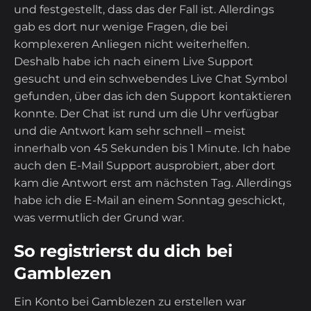
und festgestellt, dass das der Fall ist. Allerdings
gab es dort nur wenige Fragen, die bei
komplexeren Anliegen nicht weiterhelfen.
Deshalb habe ich nach einem Live Support
gesucht und ein schwebendes Live Chat Symbol
gefunden, über das ich den Support kontaktieren
konnte. Der Chat ist rund um die Uhr verfügbar
und die Antwort kam sehr schnell – meist
innerhalb von 45 Sekunden bis 1 Minute. Ich habe
auch den E-Mail Support ausprobiert, aber dort
kam die Antwort erst am nächsten Tag. Allerdings
habe ich die E-Mail an einem Sonntag geschickt,
was vermutlich der Grund war.
So registrierst du dich bei
Gamblezen
Ein Konto bei Gamblezen zu erstellen war