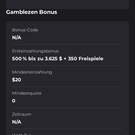
Gamblezen Bonus
Bonus-Code
N/A
Ersteinzahlungsbonus
500 % bis zu 3.625 $ + 350 Freispiele
Mindesteinzahlung
$20
Mindestquote
0
Zeitraum
N/A