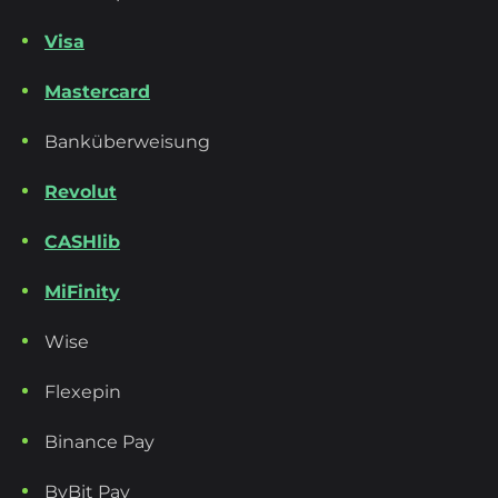
Visa
Mastercard
Banküberweisung
Revolut
CASHlib
MiFinity
Wise
Flexepin
Binance Pay
ByBit Pay