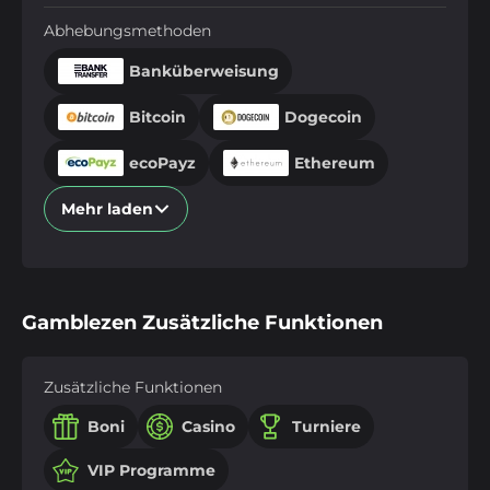
Abhebungsmethoden
Banküberweisung
Bitcoin
Dogecoin
ecoPayz
Ethereum
Mehr laden
Gamblezen Zusätzliche Funktionen
Zusätzliche Funktionen
Boni
Casino
Turniere
VIP Programme