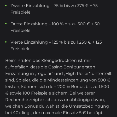
Zweite Einzahlung – 75 % bis zu 375 € + 75
Freispiele
Dritte Einzahlung – 100 % bis zu 500 € + 50
Freispiele
Vierte Einzahlung – 125 % bis zu 1.250 € + 125
Freispiele
Beim Prüfen des Kleingedruckten ist mir
aufgefallen, dass die Casino Boni zur ersten
Einzahlung in „regulär“ und „High Roller“ unterteilt
sind. Spieler, die die Mindesteinzahlung von 500 €
leisten, können sich den 200 % Bonus bis zu 1.500
€ sowie 100 Freispiele sichern. Bei weiterer
Recherche zeigte sich, dass unabhängig davon,
welchen Bonus du wählst, die Umsatzbedingung
bei 40x liegt, der maximale Einsatz 5 € beträgt