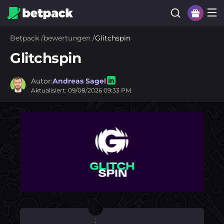
Betpack
/
bewertungen
/
Glitchspin
Glitchspin
Autor:
Andreas Sagel
Aktualisiert:
09/08/2026
09:33 PM