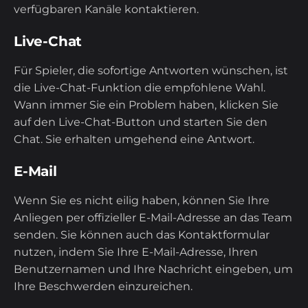
verfügbaren Kanäle kontaktieren.
Live-Chat
Für Spieler, die sofortige Antworten wünschen, ist
die Live-Chat-Funktion die empfohlene Wahl.
Wann immer Sie ein Problem haben, klicken Sie
auf den Live-Chat-Button und starten Sie den
Chat. Sie erhalten umgehend eine Antwort.
E-Mail
Wenn Sie es nicht eilig haben, können Sie Ihre
Anliegen per offizieller E-Mail-Adresse an das Team
senden. Sie können auch das Kontaktformular
nutzen, indem Sie Ihre E-Mail-Adresse, Ihren
Benutzernamen und Ihre Nachricht eingeben, um
Ihre Beschwerden einzureichen.