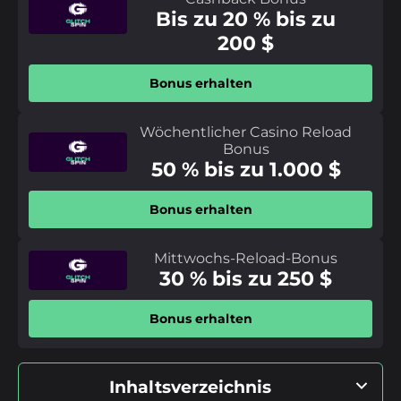
Bis zu 20 % bis zu
200 $
Bonus erhalten
Wöchentlicher Casino Reload
Bonus
50 % bis zu 1.000 $
Bonus erhalten
Mittwochs-Reload-Bonus
30 % bis zu 250 $
Bonus erhalten
Inhaltsverzeichnis