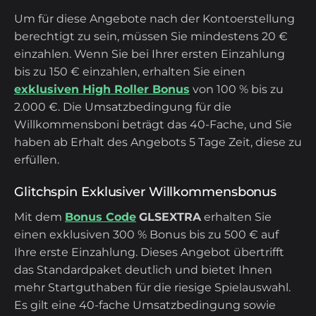
Um für diese Angebote nach der Kontoerstellung
berechtigt zu sein, müssen Sie mindestens 20 €
einzahlen. Wenn Sie bei Ihrer ersten Einzahlung
bis zu 150 € einzahlen, erhalten Sie einen
exklusiven High Roller Bonus
von 100 % bis zu
2.000 €. Die Umsatzbedingung für die
Willkommensboni beträgt das 40-Fache, und Sie
haben ab Erhalt des Angebots 5 Tage Zeit, diese zu
erfüllen.
Glitchspin Exklusiver Willkommensbonus
Mit dem
Bonus Code
GLSEXTRA
erhalten Sie
einen exklusiven 300 % Bonus bis zu 500 € auf
Ihre erste Einzahlung. Dieses Angebot übertrifft
das Standardpaket deutlich und bietet Ihnen
mehr Startguthaben für die riesige Spielauswahl.
Es gilt eine 40-fache Umsatzbedingung sowie