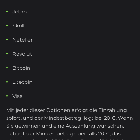
Jeton
Skrill
Neteller
Revolut
Bitcoin
Litecoin
Visa
Mit jeder dieser Optionen erfolgt die Einzahlung
sofort, und der Mindestbetrag liegt bei 20 €. Wenn
Sie gewinnen und eine Auszahlung wünschen,
beträgt der Mindestbetrag ebenfalls 20 €, das