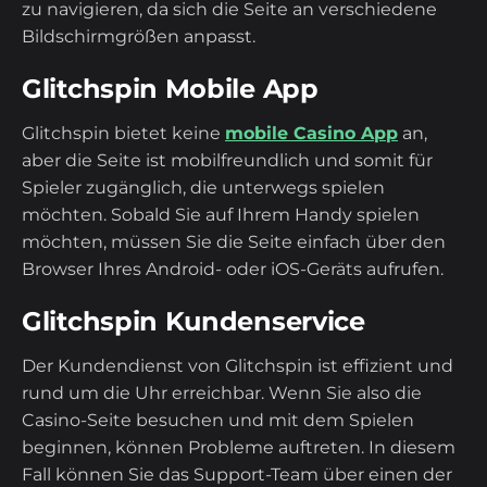
zu navigieren, da sich die Seite an verschiedene
Bildschirmgrößen anpasst.
Glitchspin Mobile App
Glitchspin bietet keine
mobile Casino App
an,
aber die Seite ist mobilfreundlich und somit für
Spieler zugänglich, die unterwegs spielen
möchten. Sobald Sie auf Ihrem Handy spielen
möchten, müssen Sie die Seite einfach über den
Browser Ihres Android- oder iOS-Geräts aufrufen.
Glitchspin Kundenservice
Der Kundendienst von Glitchspin ist effizient und
rund um die Uhr erreichbar. Wenn Sie also die
Casino-Seite besuchen und mit dem Spielen
beginnen, können Probleme auftreten. In diesem
Fall können Sie das Support-Team über einen der