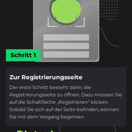
Schritt 1
Zur Registrierungsseite
Der erste Schritt besteht darin, die
Registrierungsseite zu öffnen. Dazu müssen Sie
auf die Schaltfläche „Registrieren“ klicken.
Sobald Sie sich auf der Seite befinden, können
Sie mit dem Vorgang beginnen.