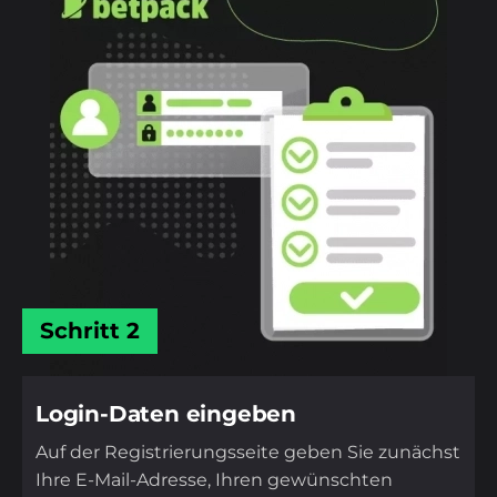
Schritt 2
Login-Daten eingeben
Auf der Registrierungsseite geben Sie zunächst
Ihre E-Mail-Adresse, Ihren gewünschten