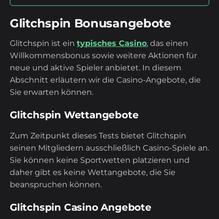
Glitchspin Bewertung
Glitchspin Bonusangebote
Glitchspin ist ein
typisches Casino
, das einen
Verfügbare Boni Glitchspin
Willkommensbonus sowie weitere Aktionen für
neue und aktive Spieler anbietet. In diesem
Glitchspin Bonusangebote
Abschnitt erläutern wir die Casino-Angebote, die
Sie erwarten können.
Glitchspin Treueprogramm
Glitchspin Wettangebote
Glitchspin Design & UX
Zum Zeitpunkt dieses Tests bietet Glitchspin
seinen Mitgliedern ausschließlich Casino-Spiele an.
Glitchspin Mobile App
Sie können keine Sportwetten platzieren und
daher gibt es keine Wettangebote, die Sie
Glitchspin Kundenservice
beanspruchen können.
So registrieren Sie sich bei Glitchspin
Glitchspin Casino Angebote