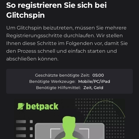
So registrieren Sie sich bei
Glitchspin
Um Glitchspin beizutreten, müssen Sie mehrere
Registrierungsschritte durchlaufen. Wir stellen
Ihnen diese Schritte im Folgenden vor, damit Sie
den Prozess schnell und einfach starten und
abschließen können.
Geschätzte benötigte Zeit:
05:00
Benötigte Werkzeuge:
Mobile/PC/iPad
Benötigte Hilfsmittel:
Zeit, Geld