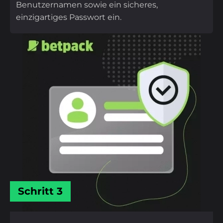
Benutzernamen sowie ein sicheres,
einzigartiges Passwort ein.
Schritt 3