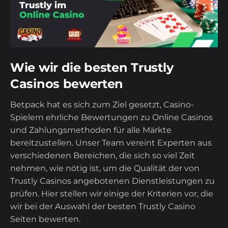
Wie wir die besten Trustly
Casinos bewerten
Betpack hat es sich zum Ziel gesetzt, Casino-
Spielern ehrliche Bewertungen zu Online Casinos
und Zahlungsmethoden für alle Märkte
bereitzustellen. Unser Team vereint Experten aus
verschiedenen Bereichen, die sich so viel Zeit
nehmen, wie nötig ist, um die Qualität der von
Trustly Casinos angebotenen Dienstleistungen zu
prüfen. Hier stellen wir einige der Kriterien vor, die
wir bei der Auswahl der besten Trustly Casino
Seiten bewerten.