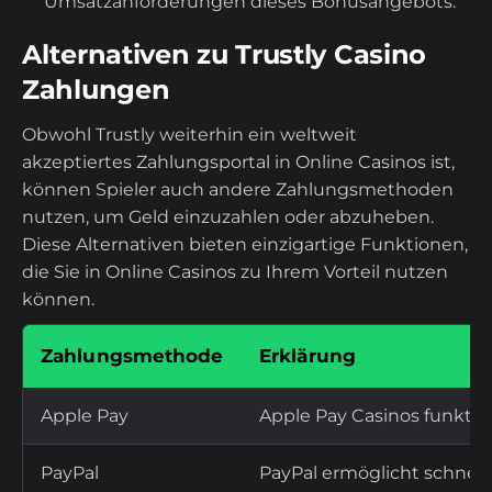
Umsatzanforderungen dieses Bonusangebots.
Alternativen zu Trustly Casino
Zahlungen
Obwohl Trustly weiterhin ein weltweit
akzeptiertes Zahlungsportal in Online Casinos ist,
können Spieler auch andere Zahlungsmethoden
nutzen, um Geld einzuzahlen oder abzuheben.
Diese Alternativen bieten einzigartige Funktionen,
die Sie in Online Casinos zu Ihrem Vorteil nutzen
können.
Zahlungsmethode
Erklärung
Apple Pay
Apple Pay Casinos funktio
PayPal
PayPal ermöglicht schnell