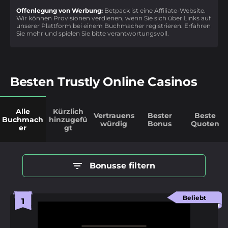
Offenlegung von Werbung:
Betpack ist eine Affiliate-Website.
Wir können Provisionen verdienen, wenn Sie sich über Links auf
unserer Plattform bei einem Buchmacher registrieren. Erfahren
Sie mehr und spielen Sie bitte verantwortungsvoll.
Besten Trustly Online Casinos
Alle
Kürzlich
Vertrauens
Bester
Beste
Buchmach
hinzugefü
würdig
Bonus
Quoten
er
gt
Bonusse filtern
Beliebt