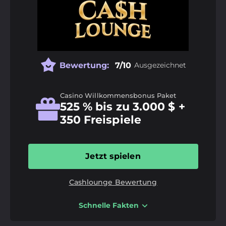
Umsatzfreie Freispiele im Rahmen des
Casinopakets enthalten
Umfangreiches Treueprogramm mit
automatischen Aufstiegschancen
Bewertung:
7/10
Ausgezeichnet
Nachteile
Die Umsatzbedingungen für Bonusgelder variieren
je nach Angebot
Casino Willkommensbonus Paket
525 % bis zu 3.000 $ +
Der Sportwettenbonus ist auf bestimmte
350 Freispiele
Mindestquoten beschränkt
Quoten-Marge:
96%
Jetzt spielen
Zusätzliche Funktionen:
Boni, Casino, Turniere, VIP
Programme
Cashlounge Bewertung
Auszahlungsmethoden:
Trustly
, Bitcoin, ecoPayz,
Ethereum, Klarna, MasterCard, Neteller,
Schnelle Fakten
Paysafecard, Skrill, Tether, Visa, Zimpler
Vorteile