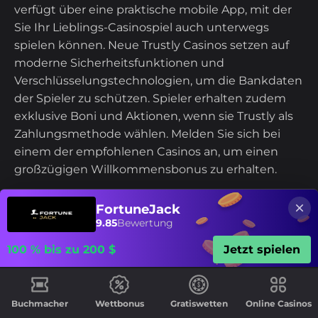
verfügt über eine praktische mobile App, mit der
Sie Ihr Lieblings-Casinospiel auch unterwegs
spielen können. Neue Trustly Casinos setzen auf
moderne Sicherheitsfunktionen und
Verschlüsselungstechnologien, um die Bankdaten
der Spieler zu schützen. Spieler erhalten zudem
exklusive Boni und Aktionen, wenn sie Trustly als
Zahlungsmethode wählen. Melden Sie sich bei
einem der empfohlenen Casinos an, um einen
großzügigen Willkommensbonus zu erhalten.
Häufig gestellte Fragen
FortuneJack
9.85
Bewertung
Welche Online Casinos akzeptieren
100 % bis zu 200 $
Jetzt spielen
Trustly?
Trustly ist eine Zahlungsmethode, die von
Buchmacher
Wettbonus
Gratiswetten
Online Casinos
führenden Online Casinos im Vereinigten