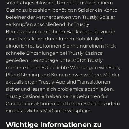
sofort abgeschlossen. Um mit Trustly in einem
Litecoin, MasterCard, MiFinity, MuchBetter,
Casino zu bezahlen, benötigen Spieler ein Konto
Neosurf, Neteller, Paysafecard, Revolut, Skrill,
Trustly Casino Boni
bei einer der Partnerbanken von Trustly. Spieler
TRC20, Tron, Visa, Volt
verknüpfen anschließend ihr Trustly
Alternativen zu Trustly Casino
Benutzerkonto mit ihrem Bankkonto, bevor sie
18+ | Verantwortungsvoll spielen |
GambleAware.org
|
T&C
Zahlungen
eine Transaktion durchführen. Sobald alles
eingerichtet ist, können Sie mit nur einem Klick
Fazit
schnelle Einzahlungen bei Trustly Casinos
genießen. Heutzutage unterstützt Trustly
Häufig gestellte Fragen
mehrere in der EU beliebte Währungen wie Euro,
Pfund Sterling und Kronen sowie weitere. Mit der
aktualisierten Trustly-App sind Transaktionen
sicher und lassen sich problemlos abschließen.
Trustly Casinos erheben keine Gebühren für
Casino Transaktionen und bieten Spielern zudem
ein zusätzliches Maß an Privatsphäre.
Wichtige Informationen zu