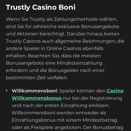
Trustly Casino Boni
Wenn Sie Trustly als Zahlungsmethode wählen,
sind Sie für zahlreiche exklusive Bonusangebote
und Aktionen berechtigt. Darüber hinaus bieten
Trustly Casinos auch allgemeine Belohnungen, die
andere Spieler in Online Casinos ebenfalls
erhalten. Beachten Sie, dass die meisten
Bonusangebote eine Mindesteinzahlung
erfordern und die Bonusgelder nach einer
bestimmten Zeit verfallen.
Willkommensboni
: Spieler können den
Casino
Willkommensbonus
nur bei der Registrierung
und nach der ersten Einzahlung einlösen.
Willkommensboni werden entweder als
Einzahlungsbonus mit einem Mindestbetrag
oder als Freispiele angeboten. Der Bonusbetrag