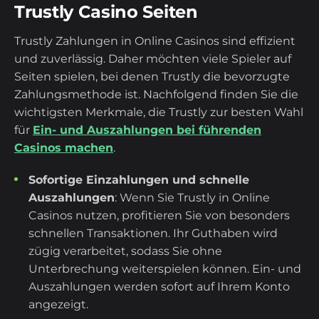
Trustly Casino Seiten
Trustly Zahlungen in Online Casinos sind effizient
und zuverlässig. Daher möchten viele Spieler auf
Seiten spielen, bei denen Trustly die bevorzugte
Zahlungsmethode ist. Nachfolgend finden Sie die
wichtigsten Merkmale, die Trustly zur besten Wahl
für
Ein- und Auszahlungen bei führenden
Casinos machen
.
Sofortige Einzahlungen und schnelle
Auszahlungen
: Wenn Sie Trustly in Online
Casinos nutzen, profitieren Sie von besonders
schnellen Transaktionen. Ihr Guthaben wird
zügig verarbeitet, sodass Sie ohne
Unterbrechung weiterspielen können. Ein- und
Auszahlungen werden sofort auf Ihrem Konto
angezeigt.