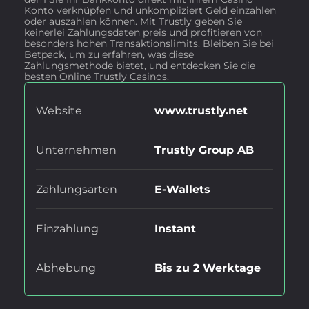
Konto verknüpfen und unkompliziert Geld einzahlen
oder auszahlen können. Mit Trustly geben Sie
keinerlei Zahlungsdaten preis und profitieren von
besonders hohen Transaktionslimits. Bleiben Sie bei
Betpack, um zu erfahren, was diese
Zahlungsmethode bietet, und entdecken Sie die
besten Online Trustly Casinos.
Website
www.trustly.net
Unternehmen
Trustly Group AB
Zahlungsarten
E-Wallets
Einzahlung
Instant
Abhebung
Bis zu 2 Werktage