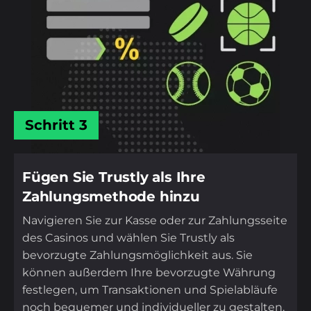
Schritt 3
Fügen Sie Trustly als Ihre
Zahlungsmethode hinzu
Navigieren Sie zur Kasse oder zur Zahlungsseite
des Casinos und wählen Sie Trustly als
bevorzugte Zahlungsmöglichkeit aus. Sie
können außerdem Ihre bevorzugte Währung
festlegen, um Transaktionen und Spielabläufe
noch bequemer und individueller zu gestalten.