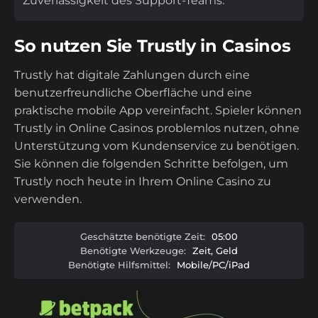
Zuverlässigkeit des Support-Teams.
So nutzen Sie Trustly in Casinos
Trustly hat digitale Zahlungen durch eine
benutzerfreundliche Oberfläche und eine
praktische mobile App vereinfacht. Spieler können
Trustly in Online Casinos problemlos nutzen, ohne
Unterstützung vom Kundenservice zu benötigen.
Sie können die folgenden Schritte befolgen, um
Trustly noch heute in Ihrem Online Casino zu
verwenden.
Geschätzte benötigte Zeit:
05:00
Benötigte Werkzeuge:
Zeit, Geld
Benötigte Hilfsmittel:
Mobile/PC/iPad