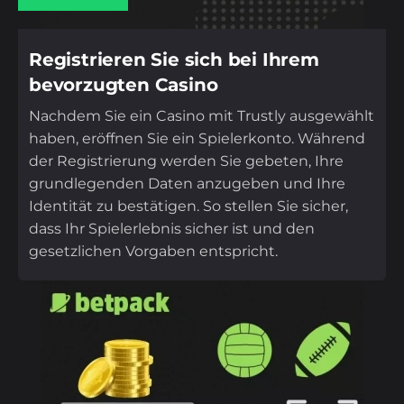
Registrieren Sie sich bei Ihrem
bevorzugten Casino
Nachdem Sie ein Casino mit Trustly ausgewählt
haben, eröffnen Sie ein Spielerkonto. Während
der Registrierung werden Sie gebeten, Ihre
grundlegenden Daten anzugeben und Ihre
Identität zu bestätigen. So stellen Sie sicher,
dass Ihr Spielerlebnis sicher ist und den
gesetzlichen Vorgaben entspricht.