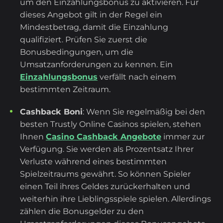
um den Einzahlungsbonus zu aktivieren. Für
dieses Angebot gilt in der Regel ein
Mindestbetrag, damit die Einzahlung
qualifiziert. Prüfen Sie zuerst die
Bonusbedingungen, um die
Umsatzanforderungen zu kennen. Ein
Einzahlungsbonus
verfällt nach einem
bestimmten Zeitraum.
Cashback Boni
: Wenn Sie regelmäßig bei den
besten Trustly Online Casinos spielen, stehen
Ihnen
Casino Cashback Angebote
immer zur
Verfügung. Sie werden als Prozentsatz Ihrer
Verluste während eines bestimmten
Spielzeitraums gewährt. So können Spieler
einen Teil ihres Geldes zurückerhalten und
weiterhin ihre Lieblingsspiele spielen. Allerdings
zählen die Bonusgelder zu den