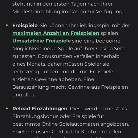
steht nur in den ersten Tagen nach Ihrer
Mindesteinzahlung im Casino zur Verfügung.
Freispiele
: Sie können Ihr Lieblingsspiel mit der
maximalen Anzahl an Freispielen
spielen.
Umsatzfreie Freispiele
sind eine bequeme
Möglichkeit, neue Spiele auf Ihrer Casino Seite
zu testen. Bonusrunden verfallen innerhalb
eines Monats, daher müssen Spieler sie
rechtzeitig nutzen und die mit Freispielen
erzielten Gewinne abheben. Eine
Barauszahlung macht Gewinne aus Freispielen
ungültig.
Reload Einzahlungen
: Diese werden meist als
Einzahlungsbonus oder Freispiele für
bestimmte Online Spielautomaten angeboten.
Spieler müssen Geld auf ihr Konto einzahlen,