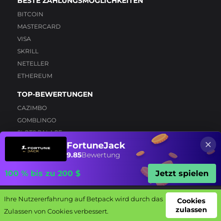
BESTE ZAHLUNGSMÖGLICHKEITEN
BITCOIN
MASTERCARD
VISA
SKRILL
NETELLER
ETHEREUM
TOP-BEWERTUNGEN
CAZIMBO
GOMBLINGO
SLOTS PALACE
FortuneJack
SPORTAZA
9.85
Bewertung
THUNDERPICK
N1BET
100 % bis zu 200 $
Jetzt spielen
SPORTWETTEN BONUS
Ihre Nutzererfahrung auf Betpack wird durch das
Ihre Nutzererfahrung auf Betpack wird durch das
Cookies
Cookies
GRATISWETTEN OHNE EINZAHLUNG
zulassen
zulassen
Zulassen von Cookies verbessert.
Zulassen von Cookies verbessert.
Buchmacher
Wettbonus
Gratiswetten
Online Casinos
ERSTEINZAHLUNGSBONUS