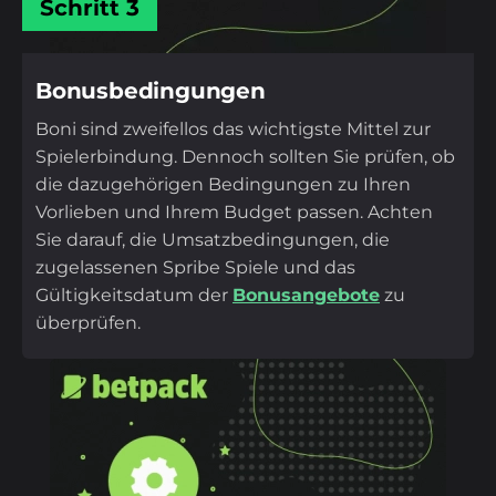
Schritt 3
Bonusbedingungen
Boni sind zweifellos das wichtigste Mittel zur
Spielerbindung. Dennoch sollten Sie prüfen, ob
die dazugehörigen Bedingungen zu Ihren
Vorlieben und Ihrem Budget passen. Achten
Sie darauf, die Umsatzbedingungen, die
zugelassenen Spribe Spiele und das
Gültigkeitsdatum der
Bonusangebote
zu
überprüfen.