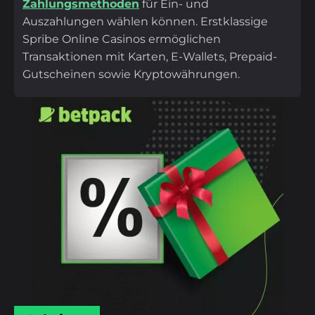
Zahlungsmethoden
für Ein- und
Auszahlungen wählen können. Erstklassige
Spribe Online Casinos ermöglichen
Transaktionen mit Karten, E-Wallets, Prepaid-
Gutscheinen sowie Kryptowährungen.