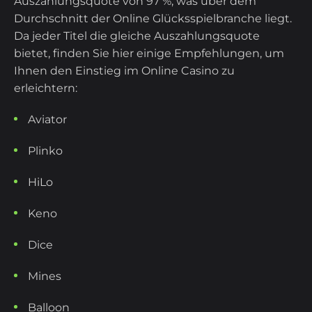
Auszahlungsquote von 97 %, was über dem
Durchschnitt der Online Glücksspielbranche liegt.
Da jeder Titel die gleiche Auszahlungsquote
bietet, finden Sie hier einige Empfehlungen, um
Ihnen den Einstieg im Online Casino zu
erleichtern:
Aviator
Plinko
HiLo
Keno
Dice
Mines
Balloon