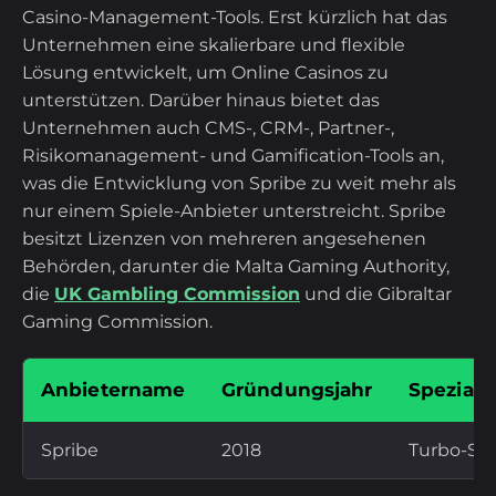
Fazit
Casino-Management-Tools. Erst kürzlich hat das
Unternehmen eine skalierbare und flexible
Häufig gestellte Fragen
Lösung entwickelt, um Online Casinos zu
unterstützen. Darüber hinaus bietet das
Unternehmen auch CMS-, CRM-, Partner-,
Risikomanagement- und Gamification-Tools an,
was die Entwicklung von Spribe zu weit mehr als
nur einem Spiele-Anbieter unterstreicht. Spribe
besitzt Lizenzen von mehreren angesehenen
Behörden, darunter die Malta Gaming Authority,
die
UK Gambling Commission
und die Gibraltar
Gaming Commission.
Anbietername
Gründungsjahr
Spezialg
Spribe
2018
Turbo-Spi