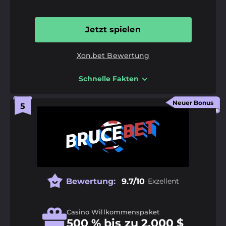
erforderlich
Jetzt spielen
Quoten-Marge:
1%
Zusätzliche Funktionen:
Casino, Mobile App,
Xon.bet Bewertung
Turniere, VIP Programme
Auszahlungsmethoden:
Bitcoin,
Schnelle Fakten
Banküberweisung, Litecoin, MasterCard,
Vorteile
Ethereum, Dogecoin, Visa, Tether
Gemeinsames Wettkonto für Casinospiele und Live
Neuer Bonus
Sportwetten
18+ | Verantwortungsvoll spielen |
GambleAware.org
|
T&C
Unterstützung von klassischen Fiat Optionen und
Kryptowährungen
Schnelle automatische Abrechnung von
Sportwetten Märkten
Bewertung:
9.7/10
Exzellent
Nachteile
Bonusgelder unterliegen spezifischen
Gewichtungen je nach Spielkategorie
Casino Willkommenspaket
500 % bis zu 2.000 $
Standardmäßige Identitätsprüfung vor der ersten