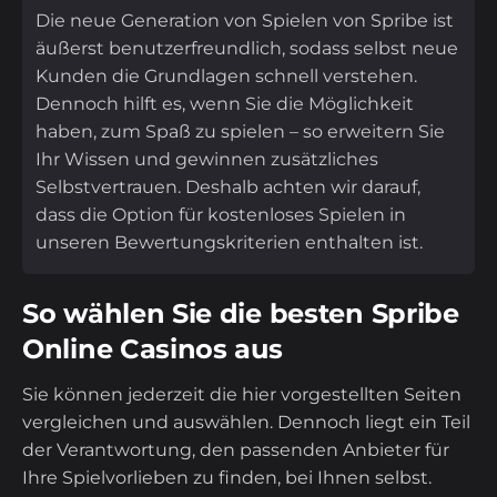
Die neue Generation von Spielen von Spribe ist
äußerst benutzerfreundlich, sodass selbst neue
Kunden die Grundlagen schnell verstehen.
Dennoch hilft es, wenn Sie die Möglichkeit
haben, zum Spaß zu spielen – so erweitern Sie
Ihr Wissen und gewinnen zusätzliches
Selbstvertrauen. Deshalb achten wir darauf,
dass die Option für kostenloses Spielen in
unseren Bewertungskriterien enthalten ist.
So wählen Sie die besten Spribe
Online Casinos aus
Sie können jederzeit die hier vorgestellten Seiten
vergleichen und auswählen. Dennoch liegt ein Teil
der Verantwortung, den passenden Anbieter für
Ihre Spielvorlieben zu finden, bei Ihnen selbst.