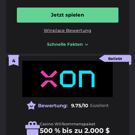
Jetzt spielen
Quoten-Marge:
96%
Zusätzliche Funktionen:
Boni, Casino, Turniere, VIP
Winplace Bewertung
Programme
Auszahlungsmethoden:
Neteller, Bitcoin,
Schnelle Fakten
Banküberweisung, Apple Pay, Litecoin,
Vorteile
Paysafecard, Revolut, Skrill, MasterCard, MiFinity,
Ethereum, Dogecoin, Visa, Ripple, Google Pay,
Kombination aus umfassendem Sportwetten- und
Beliebt
Noda Pay, N26, Tether, Solana, Crypto, Bitcoin
Casinobereich
Cash, ERC20, TRC20
Unterstützung für moderne Kryptowährungen und
klassische Zahlungsarten
18+ | Verantwortungsvoll spielen |
GambleAware.org
|
T&C
Schnelle Wettabgabe durch ein optimiertes
Wettsystem
Bewertung:
9.75/10
Exzellent
Nachteile
Bonusguthaben unterliegt branchenüblichen,
einzuhaltenden Umsatzbedingungen
Casino Willkommenspaket
500 % bis zu 2.000 $
Identitätsprüfung vor der ersten Auszahlung