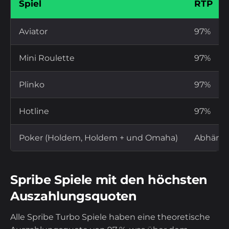
Spiel
RTP
Aviator
97%
Mini Roulette
97%
Plinko
97%
Hotline
97%
Poker (Holdem, Holdem + und Omaha)
Abhängi
Spribe Spiele mit den höchsten
Auszahlungsquoten
Alle Spribe Turbo Spiele haben eine theoretische