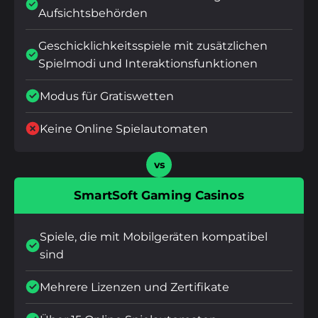
Aufsichtsbehörden
Geschicklichkeitsspiele mit zusätzlichen
Spielmodi und Interaktionsfunktionen
Modus für Gratiswetten
Keine Online Spielautomaten
vs
SmartSoft Gaming Casinos
Spiele, die mit Mobilgeräten kompatibel
sind
Mehrere Lizenzen und Zertifikate