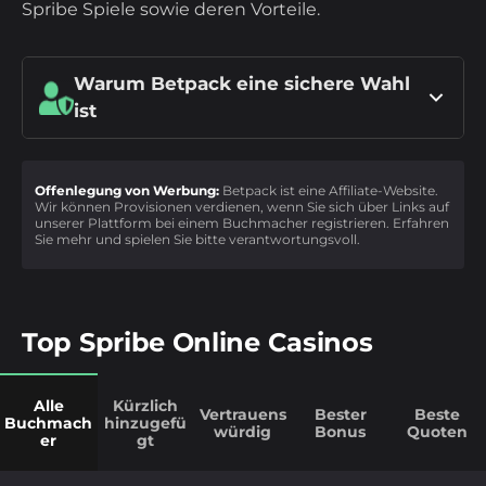
Spribe Spiele sowie deren Vorteile.
Warum Betpack eine sichere Wahl
ist
Offenlegung von Werbung:
Betpack ist eine Affiliate-Website.
Wir können Provisionen verdienen, wenn Sie sich über Links auf
unserer Plattform bei einem Buchmacher registrieren. Erfahren
Sie mehr und spielen Sie bitte verantwortungsvoll.
Top Spribe Online Casinos
Alle
Kürzlich
Vertrauens
Bester
Beste
Buchmach
hinzugefü
würdig
Bonus
Quoten
er
gt