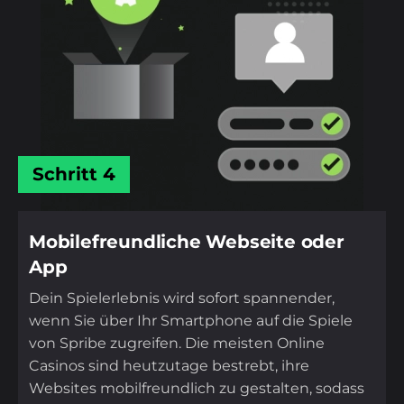
Schritt 4
Mobilefreundliche Webseite oder
App
Dein Spielerlebnis wird sofort spannender,
wenn Sie über Ihr Smartphone auf die Spiele
von Spribe zugreifen. Die meisten Online
Casinos sind heutzutage bestrebt, ihre
Websites mobilfreundlich zu gestalten, sodass