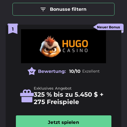
Bonusse filtern
Neuer Bonus
Bewertung:
10/10
Exzellent
Exklusives Angebot
325 % bis zu 5.450 $ +
275 Freispiele
Jetzt spielen