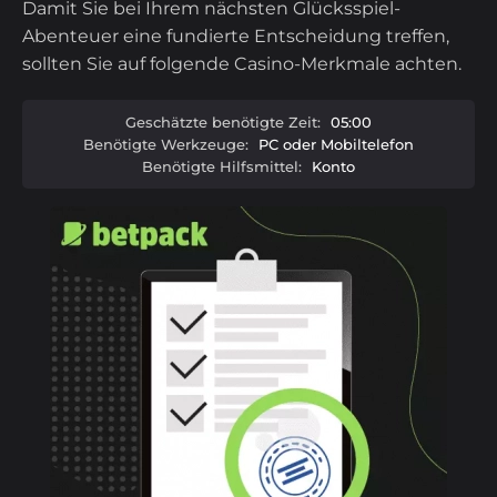
Damit Sie bei Ihrem nächsten Glücksspiel-
Abenteuer eine fundierte Entscheidung treffen,
sollten Sie auf folgende Casino-Merkmale achten.
Geschätzte benötigte Zeit:
05:00
Benötigte Werkzeuge:
PC oder Mobiltelefon
Benötigte Hilfsmittel:
Konto