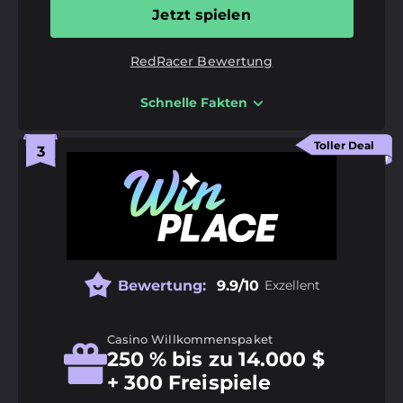
Auszahlungsmethoden:
Neteller, Giropay, ecoPayz,
Jetzt spielen
Boku, Bitcoin, Zimpler, MuchBetter, Klarna,
Banküberweisung, Apple Pay, Litecoin, Neosurf,
RedRacer Bewertung
Paysafecard, Revolut, PayPal, Skrill, MasterCard,
MiFinity, Dash, Ethereum, Dogecoin, Visa, Ripple,
Schnelle Fakten
Google Pay, Pay by Mobile, Handyrechnung, Jeton,
Vorteile
CashtoCode, CASHlib, Noda Pay, Flexepin, Tether,
Solana, Cardano, SEPA
Kombiniertes Wettportal mit Casino Spielen, Live
Toller Deal
Tischen und Sportwetten
Großes Willkommenspaket mit Guthaben und
18+ | Verantwortungsvoll spielen |
GambleAware.org
|
T&C
Freispielen für Erstregistrierungen
Vollständig optimiertes Design für Desktop und
mobile Endgeräte
Bewertung:
9.9/10
Exzellent
Nachteile
Die Umsatzbedingungen für den
Willkommensbonus erfordern einen festgelegten
Casino Willkommenspaket
250 % bis zu 14.000 $
Mindestspielumsatz
+ 300 Freispiele
Genaue Zahlungslimits variieren je nach
ausgewählter Transaktionsmethode