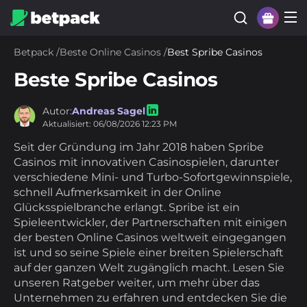
Betpack
/
Beste Online Casinos
/
Best Spribe Casinos
Beste Spribe Casinos
Autor:
Andreas Sagel
Aktualisiert:
06/08/2026
12:23 PM
Seit der Gründung im Jahr 2018 haben Spribe
Casinos mit innovativen Casinospielen, darunter
verschiedene Mini- und Turbo-Sofortgewinnspiele,
schnell Aufmerksamkeit in der Online
Glücksspielbranche erlangt. Spribe ist ein
Spieleentwickler, der Partnerschaften mit einigen
der besten Online Casinos weltweit eingegangen
ist und so seine Spiele einer breiten Spielerschaft
auf der ganzen Welt zugänglich macht. Lesen Sie
unseren Ratgeber weiter, um mehr über das
Unternehmen zu erfahren und entdecken Sie die