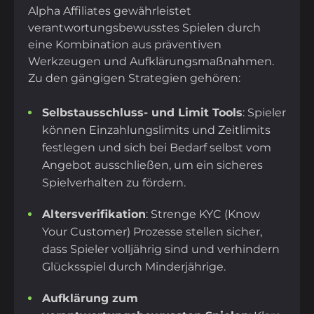
Alpha Affiliates gewährleistet
verantwortungsbewusstes Spielen durch
eine Kombination aus präventiven
Werkzeugen und Aufklärungsmaßnahmen.
Zu den gängigen Strategien gehören:
Selbstausschluss- und Limit Tools
: Spieler
können Einzahlungslimits und Zeitlimits
festlegen und sich bei Bedarf selbst vom
Angebot ausschließen, um ein sicheres
Spielverhalten zu fördern.
Altersverifikation
: Strenge KYC (Know
Your Customer) Prozesse stellen sicher,
dass Spieler volljährig sind und verhindern
Glücksspiel durch Minderjährige.
Aufklärung zum