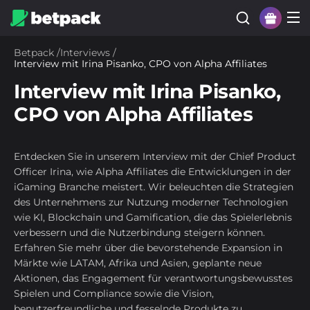
Betpack
/
Interviews
/
Interview mit Irina Pisanko, CPO von Alpha Affiliates
Interview mit Irina Pisanko,
CPO von Alpha Affiliates
Entdecken Sie in unserem Interview mit der Chief Product
Officer Irina, wie Alpha Affiliates die Entwicklungen in der
iGaming Branche meistert. Wir beleuchten die Strategien
des Unternehmens zur Nutzung moderner Technologien
wie KI, Blockchain und Gamification, die das Spielerlebnis
verbessern und die Nutzerbindung steigern können.
Erfahren Sie mehr über die bevorstehende Expansion in
Märkte wie LATAM, Afrika und Asien, geplante neue
Aktionen, das Engagement für verantwortungsbewusstes
Spielen und Compliance sowie die Vision,
benutzerfreundliche und fesselnde Produkte zu