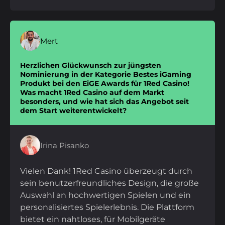
Mert
Herzlichen Glückwunsch zur jüngsten
Nominierung in der Kategorie Bestes iGaming
Produkt bei den EiGE Awards für 1Red Casino!
Was macht 1Red Casino auf dem Markt
besonders, und wie hat sich das Angebot seit
dem Start weiterentwickelt?
Irina Pisanko
Vielen Dank! 1Red Casino überzeugt durch
sein benutzerfreundliches Design, die große
Auswahl an hochwertigen Spielen und ein
personalisiertes Spielerlebnis. Die Plattform
bietet ein nahtloses, für Mobilgeräte