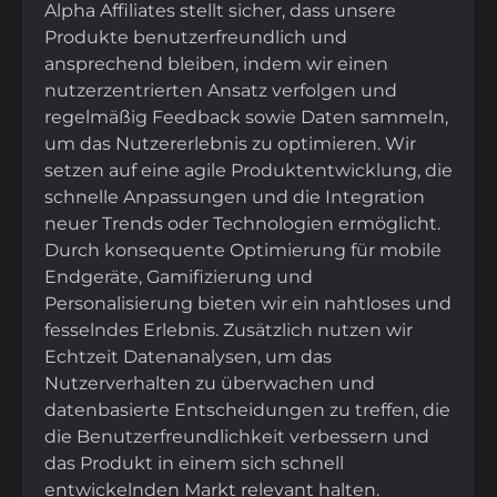
Alpha Affiliates stellt sicher, dass unsere
Produkte benutzerfreundlich und
ansprechend bleiben, indem wir einen
nutzerzentrierten Ansatz verfolgen und
regelmäßig Feedback sowie Daten sammeln,
um das Nutzererlebnis zu optimieren. Wir
setzen auf eine agile Produktentwicklung, die
schnelle Anpassungen und die Integration
neuer Trends oder Technologien ermöglicht.
Durch konsequente Optimierung für mobile
Endgeräte, Gamifizierung und
Personalisierung bieten wir ein nahtloses und
fesselndes Erlebnis. Zusätzlich nutzen wir
Echtzeit Datenanalysen, um das
Nutzerverhalten zu überwachen und
datenbasierte Entscheidungen zu treffen, die
die Benutzerfreundlichkeit verbessern und
das Produkt in einem sich schnell
entwickelnden Markt relevant halten.