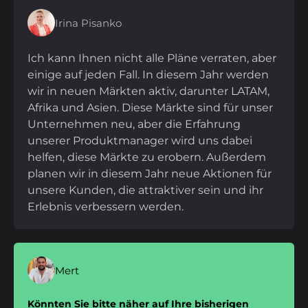
Irina Pisanko
Ich kann Ihnen nicht alle Pläne verraten, aber
einige auf jeden Fall. In diesem Jahr werden
wir in neuen Märkten aktiv, darunter LATAM,
Afrika und Asien. Diese Märkte sind für unser
Unternehmen neu, aber die Erfahrung
unserer Produktmanager wird uns dabei
helfen, diese Märkte zu erobern. Außerdem
planen wir in diesem Jahr neue Aktionen für
unsere Kunden, die attraktiver sein und ihr
Erlebnis verbessern werden.
Mert
Könnten Sie bitte näher auf Ihre bisherigen