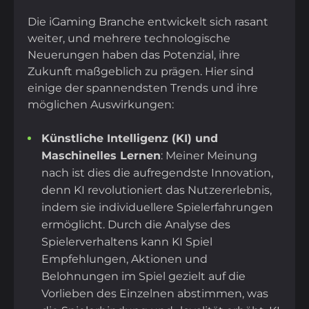
Die iGaming Branche entwickelt sich rasant
Haben Sie eine Lieblingsmarke, mit der
weiter, und mehrere technologische
Sie bei Alpha Affiliates
Neuerungen haben das Potenzial, ihre
Zukunft maßgeblich zu prägen. Hier sind
zusammengearbeitet haben?
einige der spannendsten Trends und ihre
möglichen Auswirkungen:
Herzlichen Glückwunsch zur jüngsten
Nominierung in der Kategorie Bestes
Künstliche Intelligenz (KI) und
iGaming Produkt bei den EiGE Awards
Maschinelles Lernen
: Meiner Meinung
für 1Red Casino! Was macht 1Red Casino
nach ist dies die aufregendste Innovation,
auf dem Markt besonders, und wie hat
denn KI revolutioniert das Nutzererlebnis,
indem sie individuellere Spielerfahrungen
sich das Angebot seit dem Start
ermöglicht. Durch die Analyse des
weiterentwickelt?
Spielerverhaltens kann KI Spiel
Empfehlungen, Aktionen und
Welche Pläne oder Entwicklungen
Belohnungen im Spiel gezielt auf die
stehen bei Alpha Affiliates in naher
Vorlieben des Einzelnen abstimmen, was
Zukunft an?