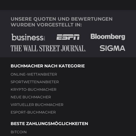
Märkten abhebt. Viktor stellt zudem
aktuelle Produkteinführungen, geplante
Funktionen und seinen Ansatz vor, ein
UNSERE QUOTEN UND BEWERTUNGEN
reibungsloses und lohnendes Erlebnis
WURDEN VORGESTELLT IN:
zu schaffen, das langfristiges Vertrauen
der Spieler aufbaut.
BUCHMACHER NACH KATEGORIE
ONLINE-WETTANBIETER
SPORTWETTENANBIETER
KRYPTO-BUCHMACHER
NEUE BUCHMACHER
VIRTUELLER BUCHMACHER
ESPORT-BUCHMACHER
BESTE ZAHLUNGSMÖGLICHKEITEN
BITCOIN