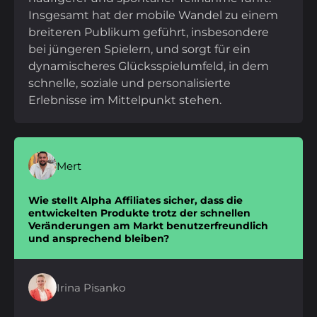
Insgesamt hat der mobile Wandel zu einem
breiteren Publikum geführt, insbesondere
bei jüngeren Spielern, und sorgt für ein
dynamischeres Glücksspielumfeld, in dem
schnelle, soziale und personalisierte
Erlebnisse im Mittelpunkt stehen.
Mert
Wie stellt Alpha Affiliates sicher, dass die
entwickelten Produkte trotz der schnellen
Veränderungen am Markt benutzerfreundlich
und ansprechend bleiben?
Irina Pisanko