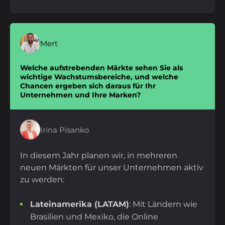
Mert
Welche aufstrebenden Märkte sehen Sie als
wichtige Wachstumsbereiche, und welche
Chancen ergeben sich daraus für Ihr
Unternehmen und Ihre Marken?
Irina Pisanko
In diesem Jahr planen wir, in mehreren
neuen Märkten für unser Unternehmen aktiv
zu werden:
Lateinamerika (LATAM)
: Mit Ländern wie
Brasilien und Mexiko, die Online