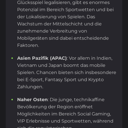
Glücksspiel legalisieren, gibt es enormes
Potenzial im Bereich Sportwetten und bei
der Lokalisierung von Spielen. Das
Wachstum der Mittelschicht und die
zunehmende Verbreitung von
Mobilgeräten sind dabei entscheidende
Faktoren.
Asien Pazifik (APAC)
: Vor allem in Indien,
Vietnam und Japan boomt das mobile
Spielen. Chancen bieten sich insbesondere
bei E-Sport, Fantasy Sport und Krypto
Zahlungen.
Naher Osten
: Die junge, technikaffine
Bevölkerung der Region eröffnet
Möglichkeiten im Bereich Social Gaming,
VIP Erlebnisse und Sportwetten, während