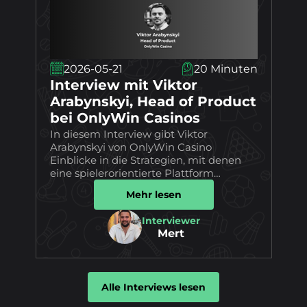
beleuchten außerdem, wie die
Expansion in neue Märkte zu mehr
lokalisierten Angeboten und
maßgeschneiderten Aktionen führt,
sodass die Spieler genau das
2026-05-21
20 Minuten
bekommen, was sie sich wünschen.
Interview mit Viktor
Darüber hinaus sorgen intelligentere
Arabynskyi, Head of Product
Werkzeuge für Partner dafür, dass
bei OnlyWin Casinos
Spieler von besseren Angeboten,
relevanteren Inhalten und insgesamt
In diesem Interview gibt Viktor
einem noch lohnenderen Wetterlebnis
Arabynskyi von OnlyWin Casino
profitieren.
Einblicke in die Strategien, mit denen
eine spielerorientierte Plattform
aufgebaut wird. Er betont, wie wichtig
Mehr lesen
es als Head of Product ist, jeden Schritt
des Prozesses aktiv zu begleiten, und
Interviewer
spricht über seinen eigenen Werdegang
Mert
sowie seine Ratschläge. Er erläutert, wie
Innovation und Stabilität in Einklang
gebracht werden, warum
Rückmeldungen und Daten eine
Alle Interviews lesen
zentrale Rolle spielen und wodurch sich
OnlyWin auf den hart umkämpften