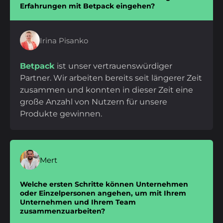
Erfahrungen mit Betpack eingehen?
Irina Pisanko
Betpack
ist unser vertrauenswürdiger
Partner. Wir arbeiten bereits seit längerer Zeit
zusammen und konnten in dieser Zeit eine
große Anzahl von Nutzern für unsere
Produkte gewinnen.
Mert
Welche ersten Schritte können Unternehmen
oder Einzelpersonen angehen, um mit Ihrem
Unternehmen und Ihrem Team
zusammenzuarbeiten?