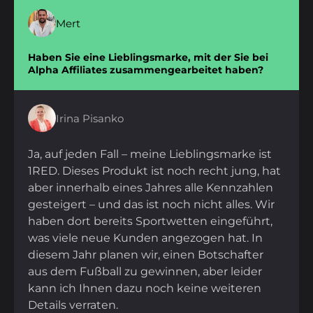
Mert
Haben Sie eine Lieblingsmarke, mit der Sie bei
Alpha Affiliates zusammengearbeitet haben?
Irina Pisanko
Ja, auf jeden Fall – meine Lieblingsmarke ist
1RED. Dieses Produkt ist noch recht jung, hat
aber innerhalb eines Jahres alle Kennzahlen
gesteigert – und das ist noch nicht alles. Wir
haben dort bereits Sportwetten eingeführt,
was viele neue Kunden angezogen hat. In
diesem Jahr planen wir, einen Botschafter
aus dem Fußball zu gewinnen, aber leider
kann ich Ihnen dazu noch keine weiteren
Details verraten.