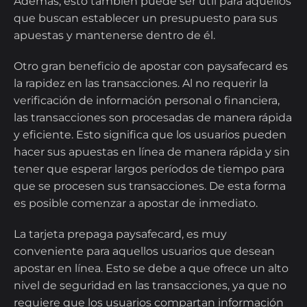
Además, esto también puede ser útil para aquellos
que buscan establecer un presupuesto para sus
apuestas y mantenerse dentro de él.
Otro gran beneficio de apostar con paysafecard es
la rapidez en las transacciones. Al no requerir la
verificación de información personal o financiera,
las transacciones son procesadas de manera rápida
y eficiente. Esto significa que los usuarios pueden
hacer sus apuestas en línea de manera rápida y sin
tener que esperar largos períodos de tiempo para
que se procesen sus transacciones. De esta forma
es posible comenzar a apostar de inmediato.
La tarjeta prepaga paysafecard, es muy
conveniente para aquellos usuarios que desean
apostar en línea. Esto se debe a que ofrece un alto
nivel de seguridad en las transacciones, ya que no
requiere que los usuarios compartan información