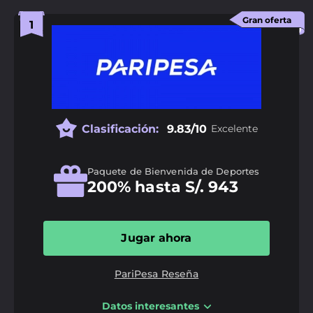
Gran oferta
Clasificación:
9.83/10
Excelente
Paquete de Bienvenida de Deportes
200% hasta S/. 943
Jugar ahora
PariPesa Reseña
Datos interesantes