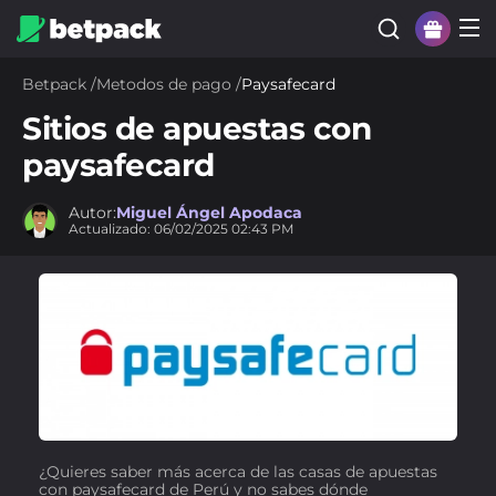
Betpack
/
Metodos de pago
/
Paysafecard
Sitios de apuestas con
paysafecard
Autor:
Miguel Ángel Apodaca
Actualizado:
06/02/2025
02:43 PM
¿Quieres saber más acerca de las casas de apuestas
con paysafecard de Perú y no sabes dónde