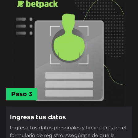
Paso 3
Ingresa tus datos
Ingresa tus datos personales y financieros en el
formulario de registro. Asegúrate de que la