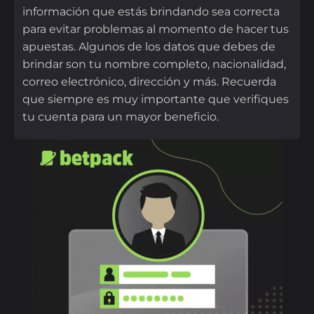
información que estás brindando sea correcta
para evitar problemas al momento de hacer tus
apuestas. Algunos de los datos que debes de
brindar son tu nombre completo, nacionalidad,
correo electrónico, dirección y más. Recuerda
que siempre es muy importante que verifiques
tu cuenta para un mayor beneficio.