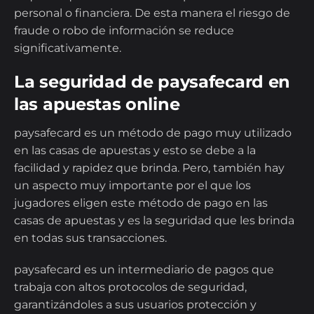
personal o financiera. De esta manera el riesgo de
fraude o robo de información se reduce
significativamente.
La seguridad de paysafecard en
las apuestas online
paysafecard es un método de pago muy utilizado
en las casas de apuestas y esto se debe a la
facilidad y rapidez que brinda. Pero, también hay
un aspecto muy importante por el que los
jugadores eligen este método de pago en las
casas de apuestas y es la seguridad que les brinda
en todas sus transacciones.
paysafecard es un intermediario de pagos que
trabaja con altos protocolos de seguridad,
garantizándoles a sus usuarios protección y