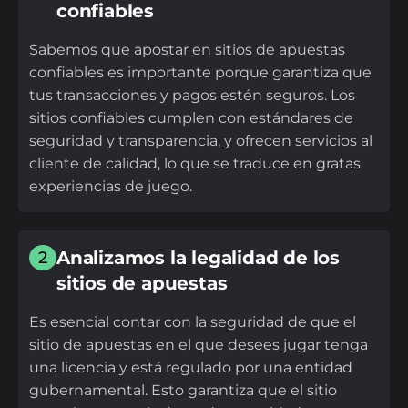
confiables
Sabemos que apostar en sitios de apuestas
confiables es importante porque garantiza que
tus transacciones y pagos estén seguros. Los
sitios confiables cumplen con estándares de
seguridad y transparencia, y ofrecen servicios al
cliente de calidad, lo que se traduce en gratas
experiencias de juego.
Analizamos la legalidad de los
2
sitios de apuestas
Es esencial contar con la seguridad de que el
sitio de apuestas en el que desees jugar tenga
una licencia y está regulado por una entidad
gubernamental. Esto garantiza que el sitio