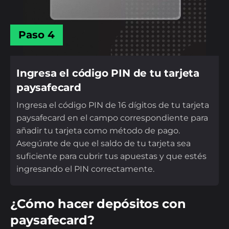
Paso 4
Ingresa el código PIN de tu tarjeta
paysafecard
Ingresa el código PIN de 16 dígitos de tu tarjeta
paysafecard en el campo correspondiente para
añadir tu tarjeta como método de pago.
Asegúrate de que el saldo de tu tarjeta sea
suficiente para cubrir tus apuestas y que estés
ingresando el PIN correctamente.
¿Cómo hacer depósitos con
paysafecard?