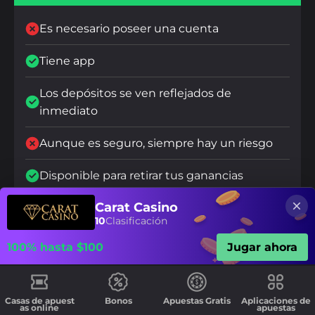
Es necesario poseer una cuenta
Tiene app
Los depósitos se ven reflejados de
inmediato
Aunque es seguro, siempre hay un riesgo
Disponible para retirar tus ganancias
Carat Casino
paysafecard: Las mejores
10
Clasificación
experiencias de los usuarios
100% hasta $100
Jugar ahora
paysafecard es un servicio de pago en línea seguro
y fácil de usar, que permite a los usuarios realizar
Casas de apuest
Bonos
Apuestas Gratis
Aplicaciones de
as online
apuestas
transacciones en línea sin tener que compartir su