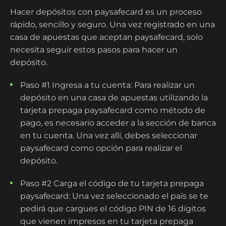
Hacer depósitos con paysafecard es un proceso
rápido, sencillo y seguro. Una vez registrado en una
casa de apuestas que aceptan paysafecard, solo
necesita seguir estos pasos para hacer un
depósito.
Paso #1 Ingresa a tu cuenta: Para realizar un
depósito en una casa de apuestas utilizando la
tarjeta prepaga paysafecard como método de
pago, es necesario acceder a la sección de banca
en tu cuenta. Una vez allí, debes seleccionar
paysafecard como opción para realizar el
depósito.
Paso #2 Carga el código de tu tarjeta prepaga
paysafecard: Una vez seleccionado el país se te
pedirá que cargues el código PIN de 16 dígitos
que vienen impresos en tu tarjeta prepaga