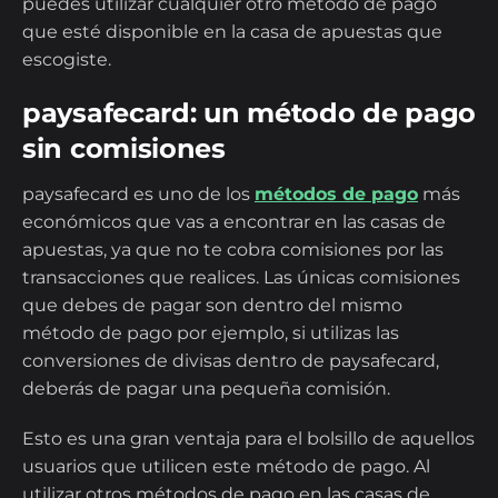
puedes utilizar cualquier otro método de pago
que esté disponible en la casa de apuestas que
escogiste.
paysafecard: un método de pago
sin comisiones
paysafecard es uno de los
métodos de pago
más
económicos que vas a encontrar en las casas de
apuestas, ya que no te cobra comisiones por las
transacciones que realices. Las únicas comisiones
que debes de pagar son dentro del mismo
método de pago por ejemplo, si utilizas las
conversiones de divisas dentro de paysafecard,
deberás de pagar una pequeña comisión.
Esto es una gran ventaja para el bolsillo de aquellos
usuarios que utilicen este método de pago. Al
utilizar otros métodos de pago en las casas de