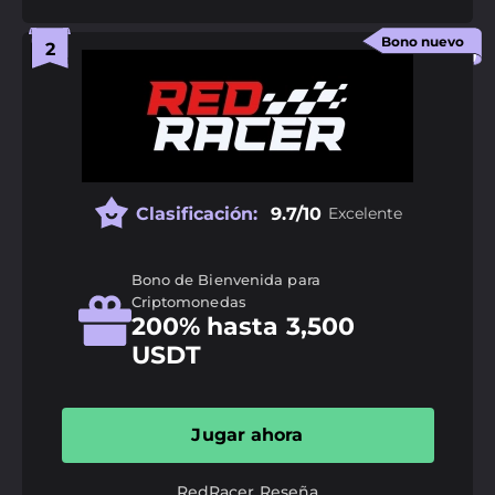
Ventajas
Casa de apuestas integrada con amplios mercados
Bono nuevo
de apuestas en vivo
Selección de más de 4000 juegos de casino en
línea
Diversos métodos de pago como transferencias
bancarias locales y criptomonedas
Clasificación:
9.7/10
Excelente
Desventajas
Requisito de apuesta de 35x para los bonos de
bienvenida de casino
Bono de Bienvenida para
Criptomonedas
Los juegos de casino en vivo no contribuyen al
200% hasta 3,500
requisito del bono
USDT
Margen de cuotas:
97%
Características extra:
Casino, Programa VIP,
Jugar ahora
Streaming en directo
Métodos de pago:
Paysafecard
, Neteller, Bitcoin,
RedRacer Reseña