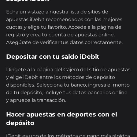
Echa un vistazo a nuestra lista de sitios de
apuestas iDebit recomendados con las mejores
cuotas y elige tu favorito. Accede a la página de
registro y crea tu cuenta de apuestas online.
Asegúrate de verificar tus datos correctamente.
Depositar con tu saldo iDebit
Dirígete a la página del Cajero del sitio de apuestas
y elige iDebit entre los métodos de depósito
disponibles. Selecciona tu banco, ingresa el monto
de tu depósito, incluye tus datos bancarios online
y aprueba la transacción.
Hacer apuestas en deportes con el
depósito
iDebit es uno de los métodos de pago más rápidos,