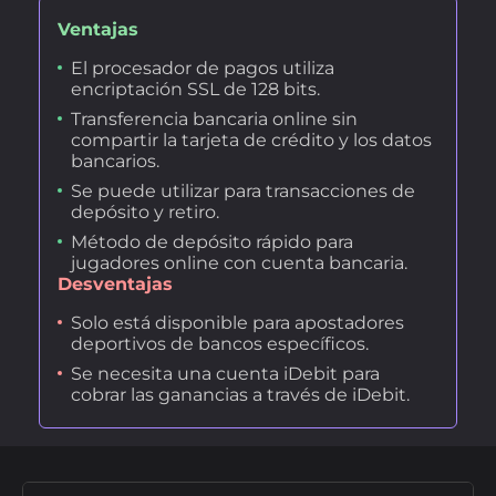
Ventajas
El procesador de pagos utiliza
encriptación SSL de 128 bits.
Transferencia bancaria online sin
compartir la tarjeta de crédito y los datos
bancarios.
Se puede utilizar para transacciones de
depósito y retiro.
Método de depósito rápido para
jugadores online con cuenta bancaria.
Desventajas
Solo está disponible para apostadores
deportivos de bancos específicos.
Se necesita una cuenta iDebit para
cobrar las ganancias a través de iDebit.