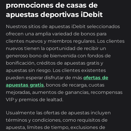
promociones de casas de
apuestas deportivas iDebit
Nuestros sitios de apuestas iDebit seleccionados
ofrecen una amplia variedad de bonos para
clientes nuevos y miembros regulares. Los clientes
nuevos tienen la oportunidad de recibir un
generoso bono de bienvenida con fondos de
bonificación, créditos de apuestas gratis y
apuestas sin riesgo. Los clientes existentes
pueden esperar disfrutar de más
ofertas de
apuestas gratis
, bonos de recarga, cuotas
mejoradas, aumentos de ganancias, recompensas
VIP y premios de lealtad.
Usualmente las ofertas de apuestas incluyen
términos y condiciones, como requisitos de
apuesta, límites de tiempo, exclusiones de