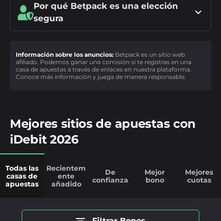
Por qué Betpack es una elección
segura
Información sobre los anuncios:
Betpack es un sitio web
afiliado. Podemos ganar una comisión si te registras en una
casa de apuestas a través de enlaces en nuestra plataforma.
Conoce más información y juega de manera responsable.
Mejores sitios de apuestas con
iDebit 2026
Todas las
Recientem
De
Mejor
Mejores
casas de
ente
confianza
bono
cuotas
apuestas
añadido
Filtrar Bonos