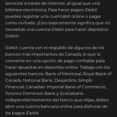
servicios a través de Internet, al igual que una
billetera electrónica. Para hacer pagos iDebit
puedes registrar una cuentabit online o pagar
como invitado. ¡Esto básicamente significa que no
necesitas una cuenta iDebit para hacer depósitos
iDebit!
iDebit cuenta con el respaldo de algunos de los
bancos más importantes de Canadá, lo que la
convierte en una opción de pago confiable para
hacer apuestas en deportes online. Trabaja con los
siguientes bancos: Bank of Montreal, Royal Bank of
Canada, National Bank, Desjardins, Simplii
Financial, Canadian Imperial Bank of Commerce,
Toronto Dominion Bank y Scotiabank.
Independientemente del banco que elijas, debes
abrir una cuenta bancaria online para disfrutar de
los pagos iDebit.