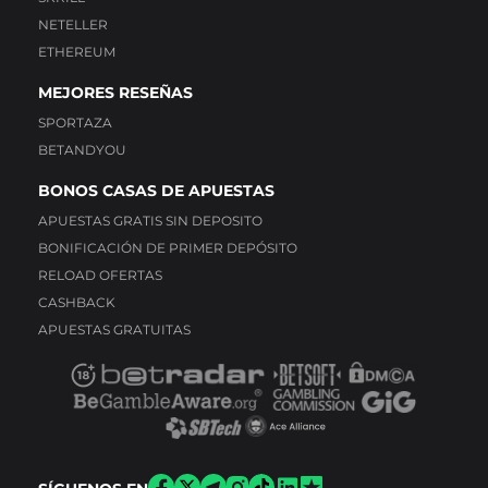
NETELLER
ETHEREUM
MEJORES RESEÑAS
SPORTAZA
BETANDYOU
BONOS CASAS DE APUESTAS
APUESTAS GRATIS SIN DEPOSITO
BONIFICACIÓN DE PRIMER DEPÓSITO
RELOAD OFERTAS
CASHBACK
APUESTAS GRATUITAS