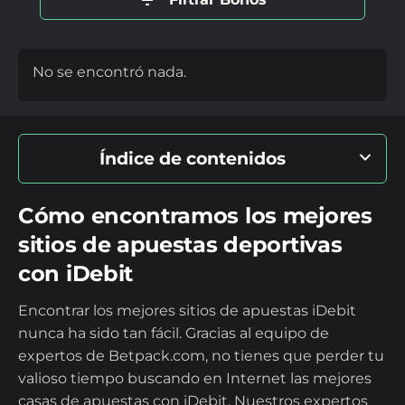
No se encontró nada.
Índice de contenidos
Mejores sitios de apuestas con iDebit
Cómo encontramos los mejores
2026
sitios de apuestas deportivas
con iDebit
Cómo encontramos los mejores sitios de
apuestas deportivas con iDebit
Encontrar los mejores sitios de apuestas iDebit
nunca ha sido tan fácil. Gracias al equipo de
expertos de Betpack.com, no tienes que perder tu
¿Qué es iDebit y cómo funciona?
valioso tiempo buscando en Internet las mejores
casas de apuestas con iDebit. Nuestros expertos