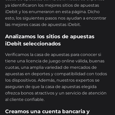
Cómo usar iDebit en una casa de
ya identificaron los mejores sitios de apuestas
apuestas deportivas online
iDebit y los enumeraron en esta página. Dicho
esto, los siguientes pasos nos ayudan a encontrar
Ventajas y desventajas de iDebit
las mejores casas de apuestas iDebit.
Sitios de apuestas - Bonos y
Analizamos los sitios de apuestas
promociones de casas de apuestas
iDebit seleccionados
deportivas iDebit
Verificamos la casa de apuestas para conocer si
tiene una licencia de juego online válida, buenas
Alternativas a iDebit
cuotas, una amplia variedad de mercados de
apuestas en deportes y compatibilidad con todos
Conclusión
los dispositivos. Además, nuestros expertos se
aseguran de que la casa de apuestas elegida
Preguntas frecuentes
ofrezca bonos atractivos y un servicio de atención
al cliente confiable.
Creamos una cuenta bancaria y