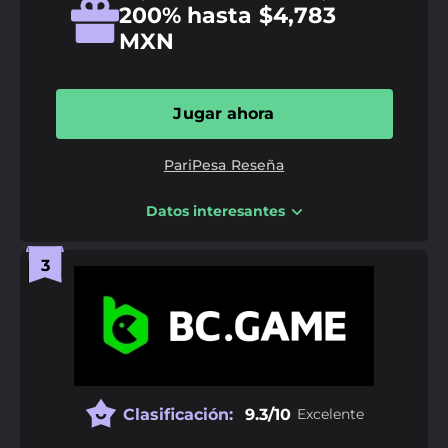
comenzar a jugar de inmediato.
200% hasta $4,783
Desventajas
MXN
El soporte al cliente no siempre está disponible
24/7 y suele ser en inglés
Jugar ahora
La plataforma web aún tiene detalles técnicos por
pulir al ser muy nueva
PariPesa Reseña
Margen de cuotas:
96%
Datos interesantes
Métodos de pago:
Ventajas
Ethereum
, Neteller, Bitcoin,
Apple Pay, Litecoin, Skrill, MasterCard, Dogecoin,
Plataforma integral con casino, casino en vivo y
Visa, Google Pay
deportes
Acepta criptomonedas junto con métodos de pago
+18 | Apuesta con responsabilidad |
GambleAware.org
|
T&C
digitales tradicionales
Programa VIP estructurado con sistema de
reembolso por niveles
Clasificación:
9.3/10
Excelente
Desventajas