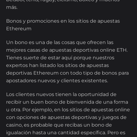
más.
Bonos y promociones en los sitios de apuestas
Ethereum
Un bono es una de las cosas que ofrecen las
mejores casas de apuestas deportivas online ETH.
Tienes suerte de estar aquí porque nuestros
expertos han listado los sitios de apuestas
deportivas Ethereum con todo tipo de bonos para
apostadores nuevos y clientes existentes.
Los clientes nuevos tienen la oportunidad de
recibir un buen bono de bienvenida de una forma
u otra. Por ejemplo, en los sitios de apuestas online
con opciones de apuestas deportivas y juegos de
casino, es probable que recibas un bono de
igualación hasta una cantidad específica. Pero es