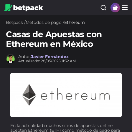
Betpack
/
Metodos de pago
/
Ethereum
Casas de Apuestas con
Ethereum en México
Autor:
Javier Fernández
Actualizado:
28/05/2025
11:32 AM
En la actualidad muchos sitios de apuestas online
aceptan Ethereum (ETH) como método de pago para