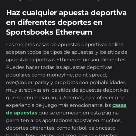
Haz cualquier apuesta deportiva
en diferentes deportes en
Sportsbooks Ethereum
Las mejores casas de apuestas deportivas online
aceptan todos los tipos de apuestas, y los sitios de
apuestas deportivas Ethereum no son diferentes.
Puedes hacer todas las apuestas deportivas
populares como moneyline, point spread,
over/under, parlay y prop bets con probabilidades
muy atractivas en los sitios de apuestas deportivas
que se enumeran aquí. Además, para ofrecer una
experiencia de juego más emocionante, las
casas
de apuestas
que se enumeran en esta página
permiten a los apostadores apostar en muchos
deportes diferentes, como fútbol, baloncesto,
béisbol, tenis, rugby, ciclismo, boxeo y muchos