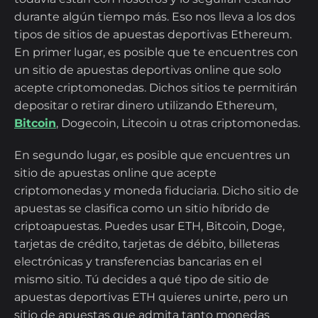
durante algún tiempo más. Eso nos lleva a los dos
tipos de sitios de apuestas deportivas Ethereum.
En primer lugar, es posible que te encuentres con
un sitio de apuestas deportivas online que solo
acepte criptomonedas. Dichos sitios te permitirán
depositar o retirar dinero utilizando Ethereum,
Bitcoin
, Dogecoin, Litecoin u otras criptomonedas.
En segundo lugar, es posible que encuentres un
sitio de apuestas online que acepte
criptomonedas y moneda fiduciaria. Dicho sitio de
apuestas se clasifica como un sitio híbrido de
criptoapuestas. Puedes usar ETH, Bitcoin, Doge,
tarjetas de crédito, tarjetas de débito, billeteras
electrónicas y transferencias bancarias en el
mismo sitio. Tú decides a qué tipo de sitio de
apuestas deportivas ETH quieres unirte, pero un
sitio de apuestas que admita tanto monedas