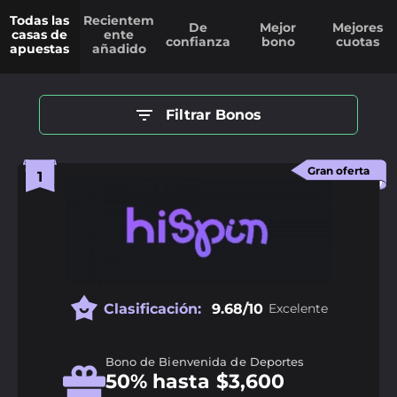
Todas las
Recientem
De
Mejor
Mejores
casas de
ente
confianza
bono
cuotas
apuestas
añadido
Filtrar Bonos
Gran oferta
Clasificación:
9.68/10
Excelente
Bono de Bienvenida de Deportes
50% hasta $3,600