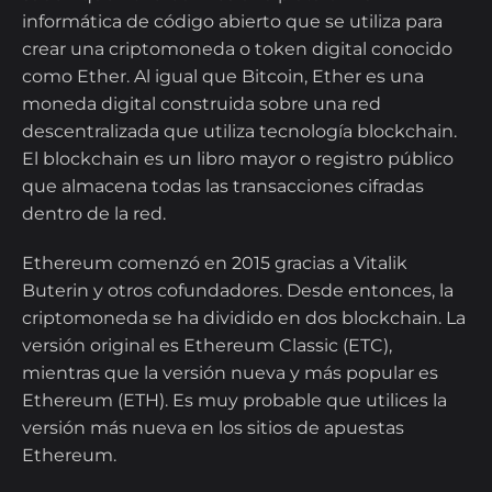
informática de código abierto que se utiliza para
Haz cualquier apuesta deportiva en
crear una criptomoneda o token digital conocido
diferentes deportes en Sportsbooks
como Ether. Al igual que Bitcoin, Ether es una
Ethereum
moneda digital construida sobre una red
descentralizada que utiliza tecnología blockchain.
Consejos apuestas Ethereum
El blockchain es un libro mayor o registro público
que almacena todas las transacciones cifradas
Conclusión
dentro de la red.
Ethereum comenzó en 2015 gracias a Vitalik
Preguntas frecuentes
Buterin y otros cofundadores. Desde entonces, la
criptomoneda se ha dividido en dos blockchain. La
versión original es Ethereum Classic (ETC),
mientras que la versión nueva y más popular es
Ethereum (ETH). Es muy probable que utilices la
versión más nueva en los sitios de apuestas
Ethereum.