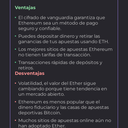
Ventajas
El cifrado de vanguardia garantiza que
Ethereum sea un método de pago
seguro y confiable.
Puedes depositar dinero y retirar las
ganancias de tus apuestas usando ETH.
Los mejores sitios de apuestas Ethereum
no tienen tarifas de transacción.
Transacciones rápidas de depósitos y
retiros.
Desventajas
Volatilidad, el valor del Ether sigue
cambiando porque tiene tendencia en
un mercado abierto.
Ethereum es menos popular que el
dinero fiduciario y las casas de apuestas
deportivas Bitcoin.
Muchos sitios de apuestas online aún no
han adoptado Ether.