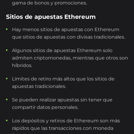
gama de bonos y promociones.
Sitios de apuestas Ethereum
Hay menos sitios de apuestas con Ethereum
que sitios de apuestas con divisas tradicionales.
Algunos sitios de apuestas Ethereum solo
admiten criptomonedas, mientras que otros son
híbridos.
Límites de retiro más altos que los sitios de
apuestas tradicionales.
Se pueden realizar apuestas sin tener que
compartir datos personales.
Los depósitos y retiros de Ethereum son más
rápidos que las transacciones con moneda