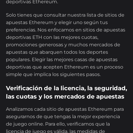
deportivas Ethereum.
Solo tienes que consultar nuestra lista de sitios de
apuestas Ethereum y elegir uno según tus
preferencias. Nos enfocamos en sitios de apuestas
deportivas ETH con las mejores cuotas,
promociones generosas y muchos mercados de
apuestas que abarquen todos los deportes
populares. Elegir las mejores casas de apuestas
deportivas que acepten Ethereum es un proceso
simple que implica los siguientes pasos.
Verificación de la licencia, la seguridad,
las cuotas y los mercados de apuestas
Analizamos cada sitio de apuestas Ethereum para
asegurarnos de que tengas la mejor experiencia
de juego online. Para ello, verificamos que la
licencia de juego es válida, las medidas de