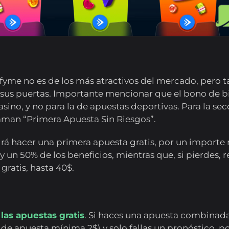
Conclusiones de la reseña de Betifyme
Preguntas frecuentes
ifyme no es de los más atractivos del mercado, pero
 sus puertas. Importante mencionar que el bono de bi
asino, y no para la de apuestas deportivas. Para la se
aman “Primera Apuesta Sin Riesgos”.
odrá hacer una primera apuesta gratis, por un import
y un 50% de los beneficios, mientras que, si pierdes, 
ratis, hasta 40$.
las apuestas gratis
. Si haces una apuesta combinad
de apuesta mínima 2$) y solo fallas un pronóstico, p