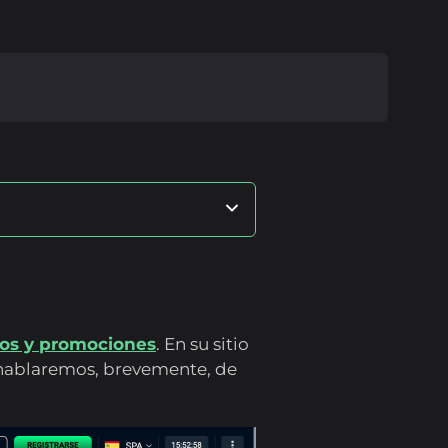
os y promociones
. En su sitio
 hablaremos, brevemente, de