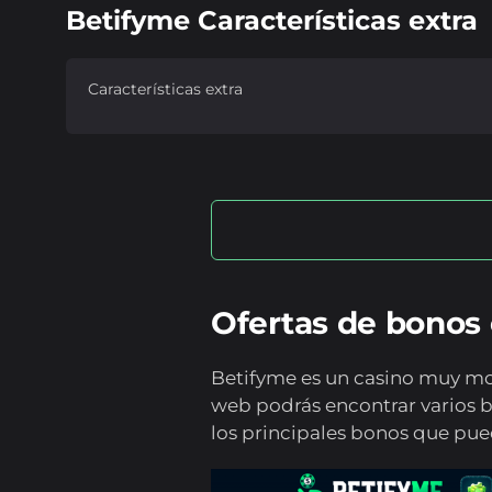
Betifyme Características extra
Características extra
Ofertas de bonos
Betifyme es un casino muy m
web podrás encontrar varios 
los principales bonos que pue