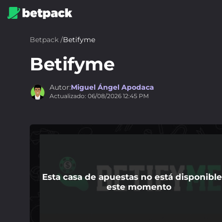
Betpack
/
Betifyme
Betifyme
Autor:
Miguel Ángel Apodaca
Actualizado:
06/08/2026
12:45 PM
Esta casa de apuestas no está disponibl
este momento