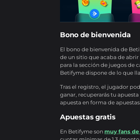
Bono de bienvenida
El bono de bienvenida de Bet
de un sitio que acaba de abrir
para la sección de juegos de c
Betifyme dispone de lo que ll
Tras el registro, el jugador p
ganar, recuperarás tu apuesta 
apuesta en forma de apuestas g
Apuestas gratis
En Betifyme son
muy fans de 
cuotas mínimas de 1.3 (monto 