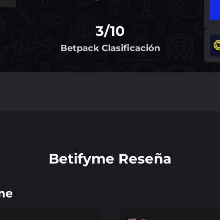
3/10
Betpack Clasificación
Betifyme Reseña
me