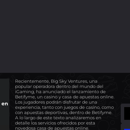
Recientemente, Big Sky Ventures, una
popular operadora dentro del mundo del
iGaming, ha anunciado el lanzamiento de
Betifyme, un casino y casa de apuestas online.
Los jugadores podrán disfrutar de una
e en
experiencia, tanto con juegos de casino, como
con apuestas deportivas, dentro de Betifyme.
A lo largo de este texto analizaremos en
detalle los servicios ofrecidos por esta
novedosa casa de apuestas online.