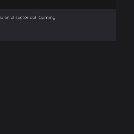
ia en el sector del iGaming