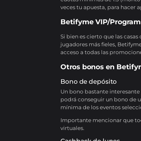
veces tu apuesta, para hacer a
Betifyme VIP/Programa
Si bien es cierto que las cas
jugadores más fieles, Betifyme
acceso a todas las promocione
Otros bonos en Betif
Bono de depósito
Un bono bastante interesante 
podrá conseguir un bono de un 
mínima de los eventos seleccio
Importante mencionar que tod
virtuales.