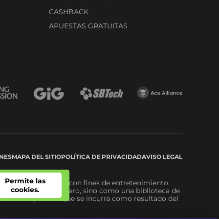
CASHBACK
APUESTAS GRATUITAS
ONES
MAPA DEL SITIO
POLÍTICA DE PRIVACIDAD
AVISO LEGAL
Permite las
Permite las
sa y se emiten solo con fines de entretenimiento.
cookies.
cookies.
sesoramiento financiero, sino como una biblioteca de
 de otro tipo en la que se incurra como resultado del