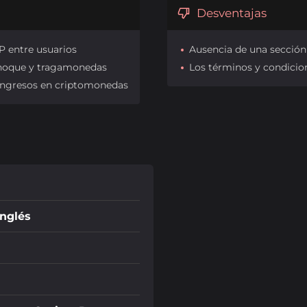
Desventajas
P entre usuarios
Ausencia de una sección 
 choque y tragamonedas
Los términos y condicion
e ingresos en criptomonedas
Inglés