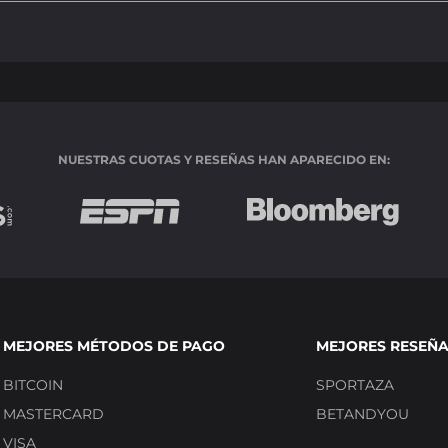
NUESTRAS CUOTAS Y RESEÑAS HAN APARECIDO EN:
MEJORES MÉTODOS DE PAGO
MEJORES RESEÑ
BITCOIN
SPORTAZA
MASTERCARD
BETANDYOU
VISA