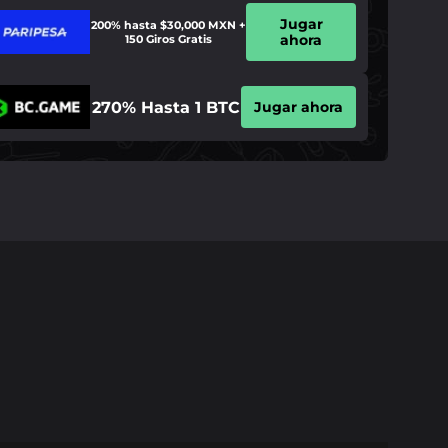
Jugar
200% hasta $30,000 MXN +
ahora
150 Giros Gratis
270% Hasta 1 BTC
Jugar ahora