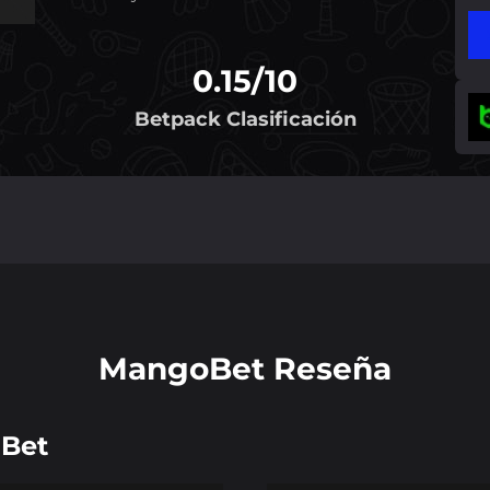
0.15/10
Betpack Clasificación
MangoBet Reseña
oBet