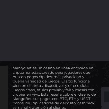
MangoBet es un casino en línea enfocado en
criptomonedas, creado para jugadores que
buscan pagos rápidos, más privacidad y
buena variedad de juegos. El sitio funciona
bien en distintos dispositivos y ofrece slots,
juegos crash, títulos provably fair y mesas con
crupier en vivo. Esta reseña cubre el diseño de
MangoBet, sus pagos con BTC, ETH y USDT,
bonos, multiplicadores de depósito, cashback
semanal y atención al cliente.