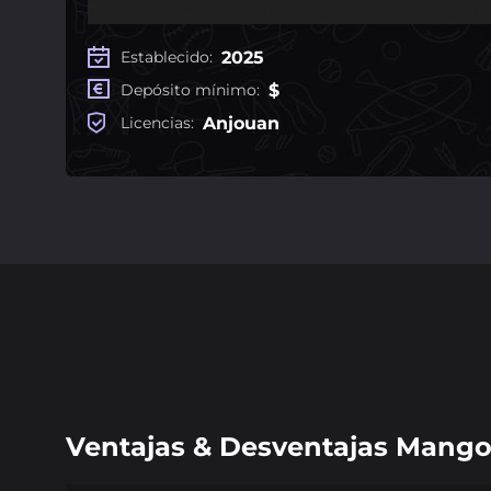
2025
Establecido:
$
Depósito mínimo:
Anjouan
Licencias:
Ventajas & Desventajas Mang