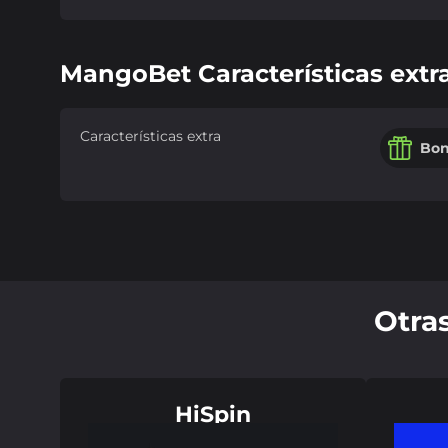
MangoBet Características extr
Características extra
Bon
Otra
HiSpin