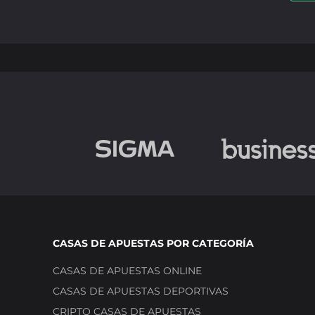
CASAS DE APUESTAS POR CATEGORÍA
CASAS DE APUESTAS ONLINE
CASAS DE APUESTAS DEPORTIVAS
CRIPTO CASAS DE APUESTAS