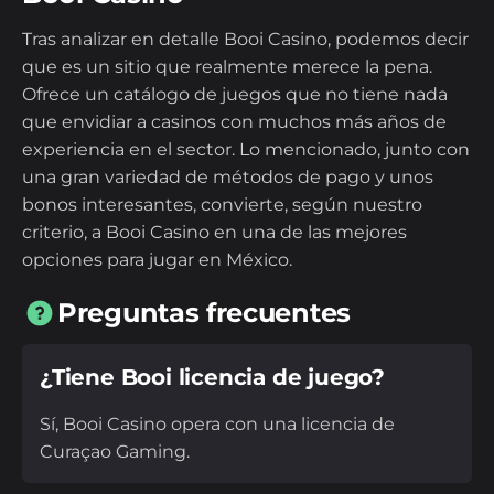
Tras analizar en detalle Booi Casino, podemos decir
que es un sitio que realmente merece la pena.
Ofrece un catálogo de juegos que no tiene nada
que envidiar a casinos con muchos más años de
experiencia en el sector. Lo mencionado, junto con
una gran variedad de métodos de pago y unos
bonos interesantes, convierte, según nuestro
criterio, a Booi Casino en una de las mejores
opciones para jugar en México.
Preguntas frecuentes
¿Tiene Booi licencia de juego?
Sí, Booi Casino opera con una licencia de
Curaçao Gaming.