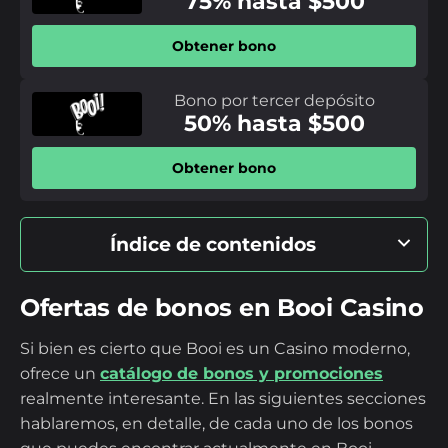
75% hasta $500
Obtener bono
Bono por tercer depósito
50% hasta $500
Obtener bono
Índice de contenidos
Booi Casino Reseña
Ofertas de bonos en Booi Casino
Si bien es cierto que Booi es un Casino moderno,
Bonos Disponibles en Booi Casino
ofrece un
catálogo de bonos y promociones
realmente interesante. En las siguientes secciones
Ofertas de bonos en Booi Casino
hablaremos, en detalle, de cada uno de los bonos