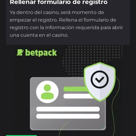
Rellenar formulario de registro
Ya dentro del casino, será momento de
empezar el registro. Rellena el formulario de
registro con la información requerida para abrir
una cuenta en el casino.