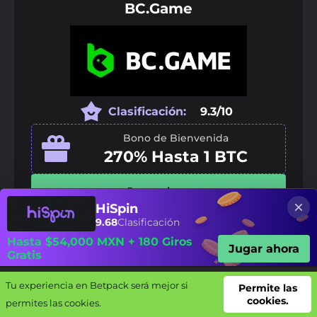
BC.Game
Clasificación:
9.3/10
Bono de Bienvenida
270% Hasta 1 BTC
Jugar ahora
+18 | Apuesta con responsabilidad |
GambleAware.org
|
T&C
HiSpin
Leer reseña
9.68
Clasificación
Hasta $54,000 MXN + 180 Giros
Jugar ahora
Gratis
RedRacer
Tu experiencia en Betpack será mejor si
Tu experiencia en Betpack será mejor si
Permite las
Permite las
cookies.
cookies.
Casas de apuest
permites las cookies.
permites las cookies.
Bonos
Apuestas Gratis
Aplicaciones de
as online
apuestas