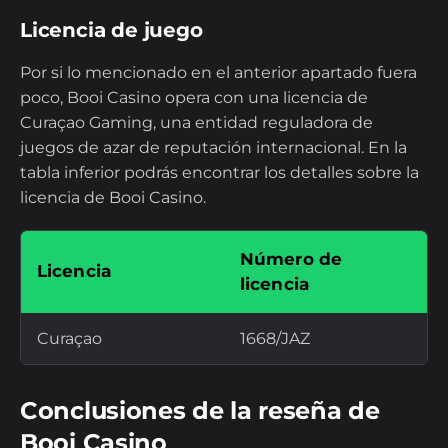
Licencia de juego
Por si lo mencionado en el anterior apartado fuera
poco, Booi Casino opera con una licencia de
Curaçao Gaming, una entidad reguladora de
juegos de azar de reputación internacional. En la
tabla inferior podrás encontrar los detalles sobre la
licencia de Booi Casino.
Número de
Licencia
licencia
Curaçao
1668/JAZ
Conclusiones de la reseña de
Booi Casino