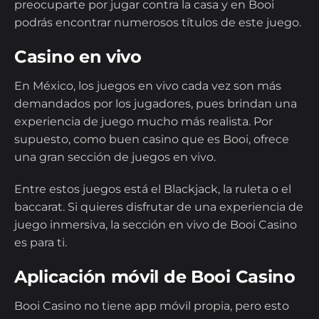
preocuparte por jugar contra la casa y en Booi
podrás encontrar numerosos títulos de este juego.
Casino en vivo
En México, los juegos en vivo cada vez son más
demandados por los jugadores, pues brindan una
experiencia de juego mucho más realista. Por
supuesto, como buen casino que es Booi, ofrece
una gran sección de juegos en vivo.
Entre estos juegos está el Blackjack, la ruleta o el
baccarat. Si quieres disfrutar de una experiencia de
juego inmersiva, la sección en vivo de Booi Casino
es para ti.
Aplicación móvil de Booi Casino
Booi Casino no tiene app móvil propia, pero esto