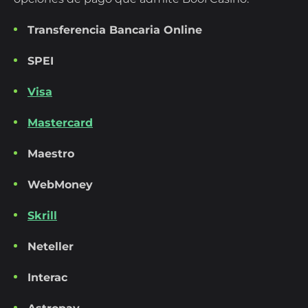
Transferencia Bancaria Online
SPEI
Visa
Mastercard
Maestro
WebMoney
Skrill
Neteller
Interac