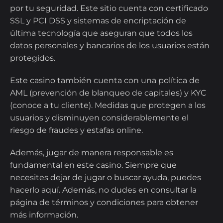
por tu seguridad. Este sitio cuenta con certificado
SSL y PCI DSS y sistemas de encriptación de
última tecnología que aseguran que todos los
datos personales y bancarios de los usuarios están
protegidos.
Este casino también cuenta con una política de
AML (prevención de blanqueo de capitales) y KYC
(conoce a tu cliente). Medidas que protegen a los
usuarios y disminuyen considerablemente el
riesgo de fraudes y estafas online.
Además, jugar de manera responsable es
fundamental en este casino. Siempre que
necesites dejar de jugar o buscar ayuda, puedes
hacerlo aquí. Además, no dudes en consultar la
página de términos y condiciones para obtener
más información.