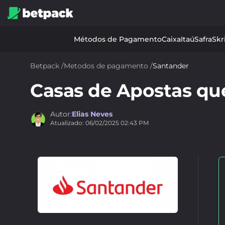
Métodos de Pagamento
Caixa
Itaú
Safra
Skri
Betpack
/
Metodos de pagamento
/
Santander
Casas de Apostas qu
Autor:
Elias Neves
Atualizado:
06/02/2025
02:43 PM