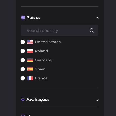
Países
United States
Poland
Germany
Spain
France
Avaliações