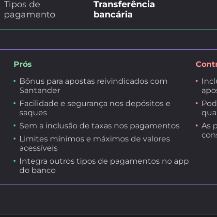
Tipos de
Transferência
pagamento
bancária
Prós
Cont
Bônus para apostas reivindicados com
Inc
Santander
apo
Facilidade e segurança nos depósitos e
Pod
saques
qua
Sem a inclusão de taxas nos pagamentos
As 
con
Limites mínimos e máximos de valores
acessíveis
Integra outros tipos de pagamentos no app
do banco