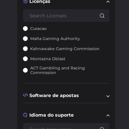
Licenças
Curacao
Malta Gaming Authority
Kahnawake Gaming Commission
Montazna Oblast
ACT Gambling and Racing
Commission
Software de apostas
Idioma do suporte