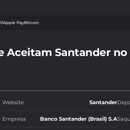
ll
Apple Pay
Bitcoin
e Aceitam Santander no 
Website
Santander
Depó
Empresa
Banco Santander (Brasil) S.A
Saq