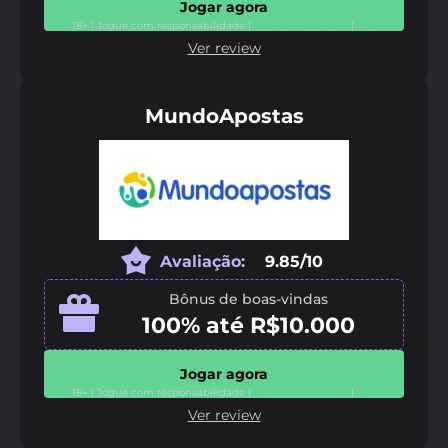
Jogar agora
18+ | Jogue com responsabilidade |
GambleAware.org
|
T&C
Ver review
MundoApostas
Avaliação:
9.85/10
Bônus de boas-vindas
100% até R$10.000
Jogar agora
18+ | Jogue com responsabilidade |
GambleAware.org
|
T&C
Ver review