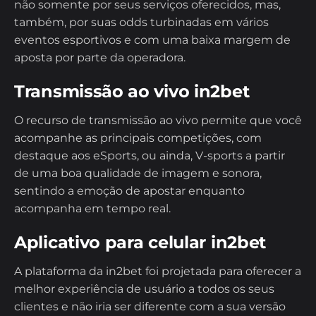
não somente por seus serviços oferecidos, mas,
também, por suas odds turbinadas em vários
eventos esportivos e com uma baixa margem de
aposta por parte da operadora.
Transmissão ao vivo in2bet
O recurso de transmissão ao vivo permite que você
acompanhe as principais competições, com
destaque aos eSports, ou ainda, V-sports a partir
de uma boa qualidade de imagem e sonora,
sentindo a emoção de apostar enquanto
acompanha em tempo real.
Aplicativo para celular in2bet
A plataforma da in2bet foi projetada para oferecer a
melhor experiência de usuário a todos os seus
clientes e não iria ser diferente com a sua versão