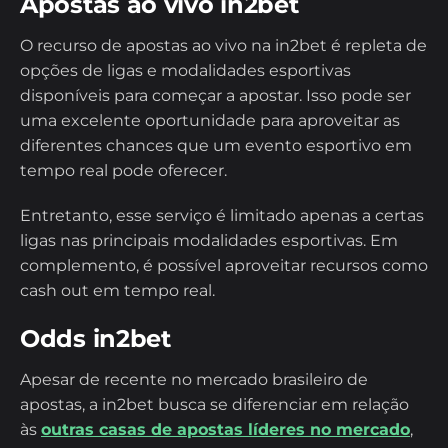
Apostas ao vivo in2bet
O recurso de apostas ao vivo na in2bet é repleta de
opções de ligas e modalidades esportivas
disponíveis para começar a apostar. Isso pode ser
uma excelente oportunidade para aproveitar as
diferentes chances que um evento esportivo em
tempo real pode oferecer.
Entretanto, esse serviço é limitado apenas a certas
ligas nas principais modalidades esportivas. Em
complemento, é possível aproveitar recursos como
cash out em tempo real.
Odds in2bet
Apesar de recente no mercado brasileiro de
apostas, a in2bet busca se diferenciar em relação
às
outras casas de apostas líderes no mercado
,