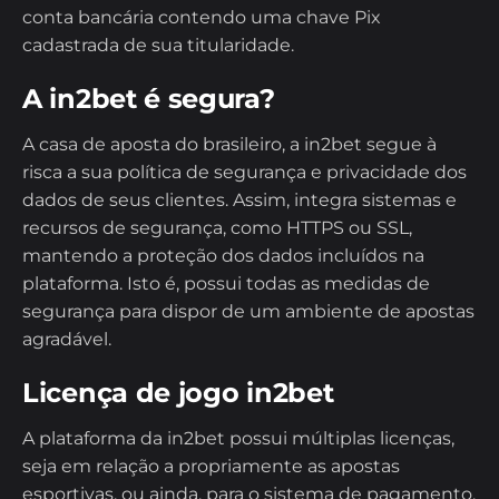
conta bancária contendo uma chave Pix
cadastrada de sua titularidade.
A in2bet é segura?
A casa de aposta do brasileiro, a in2bet segue à
risca a sua política de segurança e privacidade dos
dados de seus clientes. Assim, integra sistemas e
recursos de segurança, como HTTPS ou SSL,
mantendo a proteção dos dados incluídos na
plataforma. Isto é, possui todas as medidas de
segurança para dispor de um ambiente de apostas
agradável.
Licença de jogo in2bet
A plataforma da in2bet possui múltiplas licenças,
seja em relação a propriamente as apostas
esportivas, ou ainda, para o sistema de pagamento.