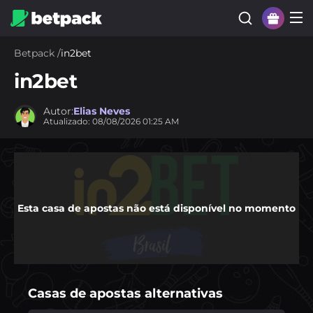
Betpack
/
in2bet
in2bet
Autor:
Elias Neves
Atualizado:
08/08/2026
01:25 AM
Esta casa de apostas não está disponível no momento
Casas de apostas alternativas