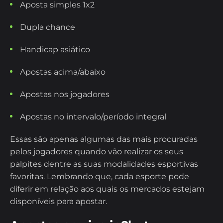
Aposta simples 1x2
Dupla chance
Handicap asiático
Apostas acima/abaixo
Apostas nos jogadores
Apostas no intervalo/período integral
Essas são apenas algumas das mais procuradas
pelos jogadores quando vão realizar os seus
palpites dentre as suas modalidades esportivas
favoritas. Lembrando que, cada esporte pode
diferir em relação aos quais os mercados estejam
disponíveis para apostar.