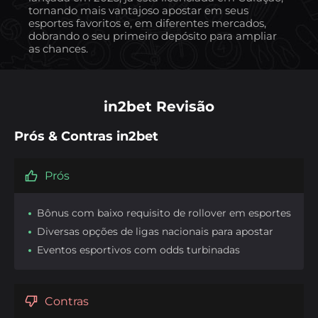
tornando mais vantajoso apostar em seus
esportes favoritos e, em diferentes mercados,
dobrando o seu primeiro depósito para ampliar
as chances.
in2bet Revisão
Prós & Contras in2bet
Prós
Bônus com baixo requisito de rollover em esportes
Diversas opções de ligas nacionais para apostar
Eventos esportivos com odds turbinadas
Contras