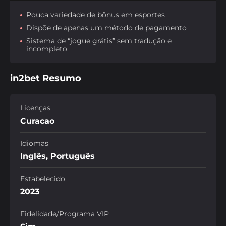
Pouca variedade de bônus em esportes
Dispõe de apenas um método de pagamento
Sistema de “jogue grátis” sem tradução e
incompleto
in2bet Resumo
Licenças
Curacao
Idiomas
Inglês, Português
Estabelecido
2023
Fidelidade/Programa VIP