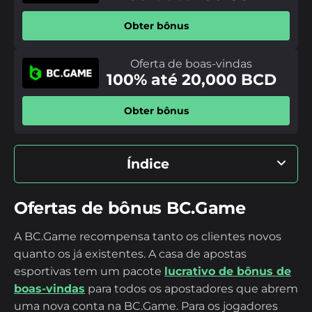
Obter bônus
Oferta de boas-vindas
100% até 20,000 BCD
Obter bônus
Índice
BC.Game Revisão
Ofertas de bônus BC.Game
A BC.Game recompensa tanto os clientes novos
Bônus disponíveis na BC.Game
quanto os já existentes. A casa de apostas
esportivas tem um pacote
lucrativo de bônus de
Ofertas de bônus BC.Game
boas-vindas
para todos os apostadores que abrem
uma nova conta na BC.Game. Para os jogadores