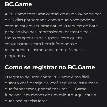
BC.Game
A BC.Game tem uma central de ajuda 24 horas por
dia, 7 dias por semana, com a qual você pode se
comunicar em seuoma nativo. O recurso de bate-
papo ao vivo nos impressionou bastante, pois
todos os agentes de suporte com quem
conversamos eram bem informados e
responderam instantaneamente às nossas
perguntas.
Como se registrar no BC.Game
O registro de uma conta BC.Game é tão fácil
quanto você deseja. Se você seguir as instruções
que fornecemos, poderá ter uma BC.Game
funcional em menos de um minuto. Aqui está o
que você precisa fazer.