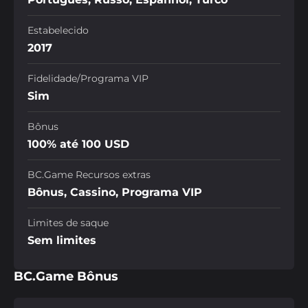
Estabelecido
2017
Fidelidade/Programa VIP
Sim
Bônus
100% até 100 USD
BC.Game Recursos extras
Bônus, Cassino, Programa VIP
Limites de saque
Sem limites
BC.Game Bônus