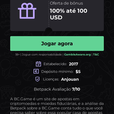
Oferta de bônus
100% até 100
USD
Jogar agora
18+ | Jogue com responsabilidade |
GambleAware.org
|
T&C
2017
Estabelecido:
$5
Depósito mínimo:
Anjouan
Licenças:
Betpack Avaliação
7/10
A BC.Game é um site de apostas em
criptomoedas e moedas fiduciárias, e a análise da
Betpack sobre a BC.Game conta tudo o que você
precisa saber sobre essa popular casa de apostas