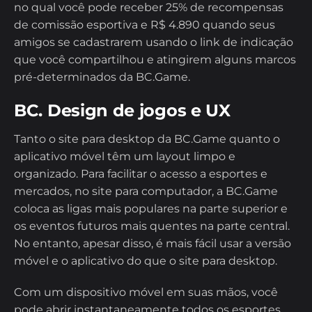
no qual você pode receber 25% de recompensas
de comissão esportiva e R$ 4.890 quando seus
amigos se cadastrarem usando o link de indicação
que você compartilhou e atingirem alguns marcos
pré-determinados da BC.Game.
BC. Design de jogos e UX
Tanto o site para desktop da BC.Game quanto o
aplicativo móvel têm um layout limpo e
organizado. Para facilitar o acesso a esportes e
mercados, no site para computador, a BC.Game
coloca as ligas mais populares na parte superior e
os eventos futuros mais quentes na parte central.
No entanto, apesar disso, é mais fácil usar a versão
móvel e o aplicativo do que o site para desktop.
Com um dispositivo móvel em suas mãos, você
pode abrir instantaneamente todos os esportes,