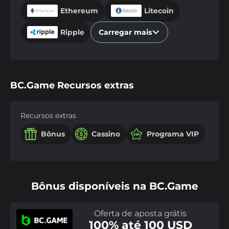
Ethereum
Litecoin
Ripple
Carregar mais
BC.Game Recursos extras
Recursos extras
Bônus
Cassino
Programa VIP
Bônus disponíveis na BC.Game
Oferta de aposta grátis
100% até 100 USD