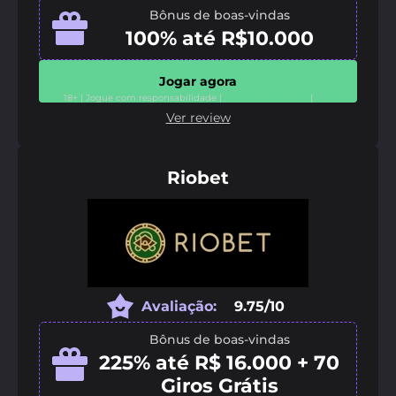
Bônus de boas-vindas
100% até R$10.000
Jogar agora
18+ | Jogue com responsabilidade |
GambleAware.org
|
T&C
Ver review
Riobet
Avaliação:
9.75/10
Bônus de boas-vindas
225% até R$ 16.000 + 70
Giros Grátis