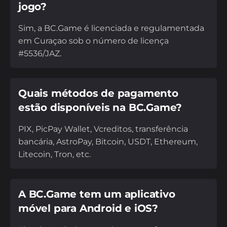
jogo?
Sim, a BC.Game é licenciada e regulamentada
em Curaçao sob o número de licença
#5536/JAZ.
Quais métodos de pagamento
estão disponíveis na BC.Game?
PIX, PicPay Wallet, Vcreditos, transferência
bancária, AstroPay, Bitcoin, USDT, Ethereum,
Litecoin, Tron, etc.
A BC.Game tem um aplicativo
móvel para Android e iOS?