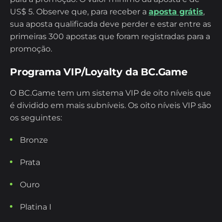
US$ 5. Observe que, para receber a
aposta grátis
,
sua aposta qualificada deve perder e estar entre as
primeiras 300 apostas que foram registradas para a
promoção.
Programa VIP/Loyalty da BC.Game
O BC.Game tem um sistema VIP de oito níveis que
é dividido em mais subníveis. Os oito níveis VIP são
os seguintes:
Bronze
Prata
Ouro
Platina I