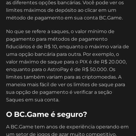
as diferentes opções bancárias. Você pode ver os
limites máximos de depósito ao clicar em um
método de pagamento em sua conta BC.Game.
No que se refere a saques, o valor mínimo de
pagamento para métodos de pagamento
fiduciários é de R$ 10, enquanto o máximo varia de
uma opção bancária para outra. Por exemplo, o
valor máximo de saque para o PIX é de R$ 20.000,
enquanto para o AstroPay é de R$ 50.000. Os
limites também variam para as criptomoedas. A
maneira mais fácil de ver os limites de saque para
sua opção de pagamento é verificar a seção
Saques em sua conta.
O BC.Game é seguro?
A BC.Game tem anos de experiência operando em
um setor de jogos de azar muito competitivo,