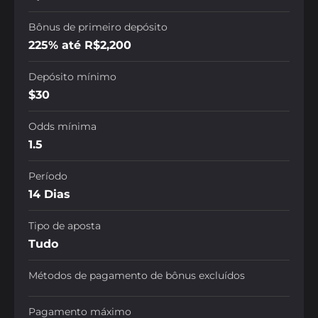
Bônus de primeiro depósito
225% até R$2,200
Depósito mínimo
$30
Odds mínima
1.5
Período
14 Dias
Tipo de aposta
Tudo
Métodos de pagamento de bônus excluídos
Pagamento máximo