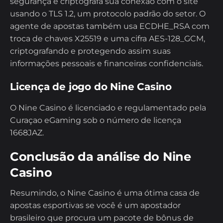
segurança e criptografa sua conexão com o site
usando o TLS 1.2, um protocolo padrão do setor. O
agente de apostas também usa ECDHE_RSA com
troca de chaves X25519 e uma cifra AES-128_GCM,
criptografando e protegendo assim suas
informações pessoais e financeiras confidenciais.
Licença de jogo do Nine Casino
O Nine Casino é licenciado e regulamentado pela
Curaçao eGaming sob o número de licença
1668JAZ.
Conclusão da análise do Nine
Casino
Resumindo, o Nine Casino é uma ótima casa de
apostas esportivas se você é um apostador
brasileiro que procura um pacote de bônus de