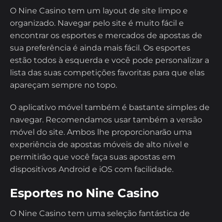
O Nine Casino tem um layout de site limpo e
organizado. Navegar pelo site é muito fácil e
encontrar os esportes e mercados de apostas de
sua preferência é ainda mais fácil. Os esportes
estão todos à esquerda e você pode personalizar a
lista das suas competições favoritas para que elas
apareçam sempre no topo.
O aplicativo móvel também é bastante simples de
navegar. Recomendamos usar também a versão
móvel do site. Ambos lhe proporcionarão uma
experiência de apostas móveis de alto nível e
permitirão que você faça suas apostas em
dispositivos Android e iOS com facilidade.
Esportes no Nine Casino
O Nine Casino tem uma seleção fantástica de