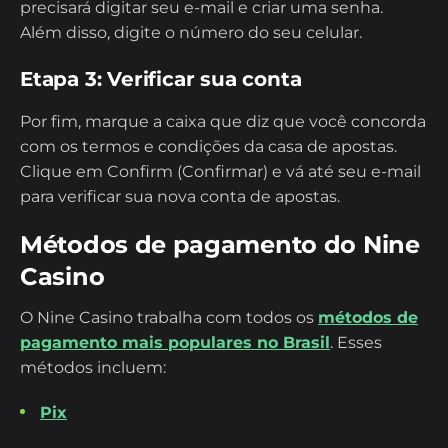
precisará digitar seu e-mail e criar uma senha.
Além disso, digite o número do seu celular.
Etapa 3: Verificar sua conta
Por fim, marque a caixa que diz que você concorda
com os termos e condições da casa de apostas.
Clique em Confirm (Confirmar) e vá até seu e-mail
para verificar sua nova conta de apostas.
Métodos de pagamento do Nine
Casino
O Nine Casino trabalha com todos os
métodos de
pagamento mais populares no Brasil
. Esses
métodos incluem:
Pix