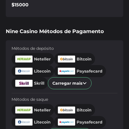
$15000
Nine Casino Métodos de Pagamento
Métodos de depósito
Neteller
Bitcoin
Litecoin
Paysafecard
Skrill
Carregar mais
Métodos de saque
Neteller
Bitcoin
Litecoin
Paysafecard