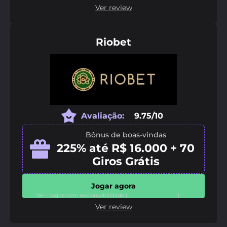
Ver review
Riobet
Avaliação:
9.75/10
Bônus de boas-vindas
225% até R$ 16.000 + 70
Giros Grátis
Jogar agora
18+ | Jogue com responsabilidade |
GambleAware.org
|
T&C
Ver review