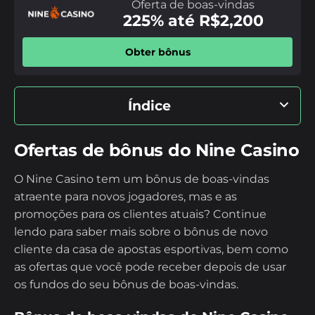
Oferta de boas-vindas
225% até R$2,200
Obter bônus
Índice
Nine Casino Revisão
Ofertas de bônus do Nine Casino
O Nine Casino tem um bônus de boas-vindas
Bônus disponíveis na Nine Casino
atraente para novos jogadores, mas e as
promoções para os clientes atuais? Continue
Ofertas de bônus do Nine Casino
lendo para saber mais sobre o bônus de novo
cliente da casa de apostas esportivas, bem como
Design e UX do Nine Casino
as ofertas que você pode receber depois de usar
os fundos do seu bônus de boas-vindas.
Esportes no Nine Casino