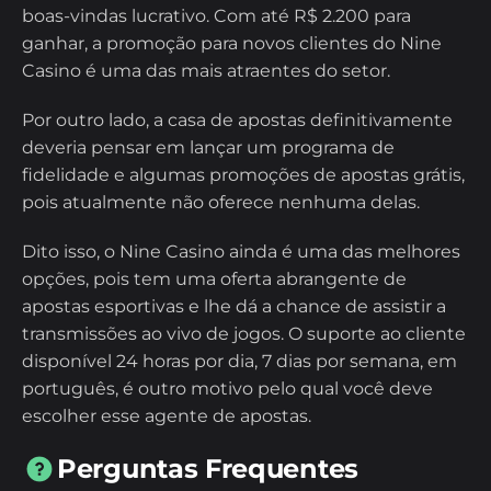
boas-vindas lucrativo. Com até R$ 2.200 para
ganhar, a promoção para novos clientes do Nine
Casino é uma das mais atraentes do setor.
Por outro lado, a casa de apostas definitivamente
deveria pensar em lançar um programa de
fidelidade e algumas promoções de apostas grátis,
pois atualmente não oferece nenhuma delas.
Dito isso, o Nine Casino ainda é uma das melhores
opções, pois tem uma oferta abrangente de
apostas esportivas e lhe dá a chance de assistir a
transmissões ao vivo de jogos. O suporte ao cliente
disponível 24 horas por dia, 7 dias por semana, em
português, é outro motivo pelo qual você deve
escolher esse agente de apostas.
Perguntas Frequentes